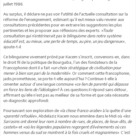
juillet 1986.
Au surplus, il déclare ne pas voir l'utilité de l'actuelle consultation sur la
réforme de l'enseignement, estimant qu’il eut mieux valu revenir aux
consultations précédentes pour en extraire les suggestions les plus
pertinentes et les proposer aux réflexions des experts.
«Toute
consultation qui n’entérinerait pas le bilinguisme dans notre système
éducatif est, au mieux, une perte de temps, au pire, un jeu dangereux»
,
ajoute-t-il.
Ce bilinguisme vivement prôné par Kacem s’inscrit, convenons-en, dans
le droit fil de la politique de Bourguiba, l’un des fondateurs de la
Francophonie dont il a fait
«un choix stratégique de civilisation pour
mener à bien son pari de la modernité»
. Or comment cette francophonie,
jadis prometteuse, se porte-t-elle aujourd’hui ? Continue-t-elle à
cimenter autour d’une langue commune
«ce lien de parenté qui dépasse
en force les liens de l’idéologie»
? À ces questions il répond sans détour,
affirmant qu’elle n’est pas au meilleur de sa forme et que cela nécessite
un diagnostic approfondi.
Poursuivant son exploration de
«la chose franco-arabe»
à la quête d’une
«parenté refoulée»,
Abdelaziz Kacem nous emmène dans le Midi où
«les
Sarrasins ont donné leur nom à nombre de rues, de places, de lieux-dits, de
castels»
et
«où les légendes populaires regorgent d’événements où ces
hommes venus du sud se montrent à la fois cruels et magnanimes»
. C’est