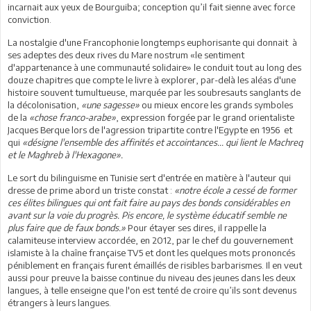
incarnait aux yeux de Bourguiba; conception qu’il fait sienne avec force
conviction.
La nostalgie d'une Francophonie longtemps euphorisante qui donnait à
ses adeptes des deux rives du Mare nostrum «le sentiment
d'appartenance à une communauté solidaire» le conduit tout au long des
douze chapitres que compte le livre à explorer, par-delà les aléas d'une
histoire souvent tumultueuse, marquée par les soubresauts sanglants de
la décolonisation,
«une sagesse»
ou mieux encore les grands symboles
de la
«chose franco-arabe»
, expression forgée par le grand orientaliste
Jacques Berque lors de l'agression tripartite contre l'Egypte en 1956 et
qui
«désigne l'ensemble des affinités et accointances... qui lient le Machreq
et le Maghreb à l'Hexagone».
Le sort du bilinguisme en Tunisie sert d'entrée en matière à l'auteur qui
dresse de prime abord un triste constat :
«notre école a cessé de former
ces élites bilingues qui ont fait faire au pays des bonds considérables en
avant sur la voie du progrès. Pis encore, le système éducatif semble ne
plus faire que de faux bonds.»
Pour étayer ses dires, il rappelle la
calamiteuse interview accordée, en 2012, par le chef du gouvernement
islamiste à la chaîne française TV5 et dont les quelques mots prononcés
péniblement en français furent émaillés de risibles barbarismes. Il en veut
aussi pour preuve la baisse continue du niveau des jeunes dans les deux
langues, à telle enseigne que l'on est tenté de croire qu’ils sont devenus
étrangers à leurs langues.