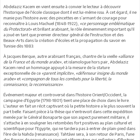
Abdelaziz Kacem en vient ensuite à convier le lecteur à découvrir
l'historique de l'école classique dont il est lui-même issu. À cet égard, il ne
manie pas l'histoire avec des pincettes en s’armant de courage pour
reconnaître à Louis Machuel (1848-1922),
«ce personnage emblématique
du Protectorat»
et brillant arabisant, le rôle éminemment important qu'il
a joué en tant que premier directeur général de l'Instruction et des
Beaux-Arts dans la création d'écoles et la propagation du savoir en
Tunisie dès 1883.
À Jacques Berque, autre arabisant français, chantre de la vieille
«alliance
de la France et du monde arabe»
, et islamologue hors pair, Abdelaziz
Kacem rend un hommage appuyé à la mesure de la stature
exceptionnelle de ce
«parent implicite», «défenseur insigne du monde
arabe»
et
«compagnon de tous les combats pour la liberté, la
connaissance, la reconnaissance»
.
Événement majeur et controversé dans l'histoire Orient/Occident, la
campagne d'Egypte (1798-1801) tient une place de choix dans le livre.
L'auteur en fait un récit captivant où la petite histoire a le plus souvent la
part belle. Faisant pièce à la thèse qui n'entrevoit dans cette expédition
menée par le Général Bonaparte que son aspect purement militaire, il
s'attache à en souligner les retombées fort positives au plan culturel et
scientifique pour l'Egypte, qui ne tardera pas à entrer de plain-pied dans
l'ère de la Nahda (renaissance). Tahtâwi sera, à son retour de Paris, l'une
des figures de proue de ce courant réformateur qui enfantera d'illustres