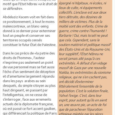
épargné ni hôpitaux, ni écoles, ni
motif que l'Etat hébreu
«a le droit de
lieux de culte, ni équipements
se défendre».
collectifs. L’enclave est aux deux
Abdelaziz Kacem voit en fait dans
tiers détruite, des dizaines de
ce positionnement, à tout le moins
milliers de victimes. Plus de la
malencontreux, un blanc-seing
moitié sont des enfants. Crime de
donné à ce dernier pour exterminer
guerre, crime contre l’humanité !
tout un peuple et conserver ses
Barbarie ! Oui, mais Israël ne peut
territoires occupés censés
que cela. Cependant, sans le
constituer le futur État de Palestine.
soutien matériel et politique massif
des États-Unis et du Royaume-Uni,
Dans le cas précis de «la patrie des
leur supplétif, l’État hébreu ne
droits de l'homme», l'auteur
serait jamais allé jusqu’à ces
n'exprime pas seulement un point
extrémités. À défaut d’un vidage
de vue personnel mais se fait aussi
massif de Gaza par une nouvelle
l'écho d'un sentiment de déception
Nakba, les extrémistes du sionisme
et d'amertume largement répandu
religieux, qui ne s’en cachent pas,
dans les pays arabes au sein
ont décidé d’exterminer
desquels, du simple citoyen au plus
littéralement l’ensemble de la
haut dirigeant, en passant par
population. C’est la solution finale,
l'intelligentsia, on ne cesse de
Yahvé l’exige. C’est, dans leur
s'interroger, face aux errements
esprit, pour autant qu’ils en aient
actuels de la diplomatie française,
un, une œuvre pie, un acte de foi
où est passé ce fort accent gaullien,
que de parachever l’épuration
qui différenciait la politique de Paris
ethnique mijotée par les pères