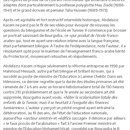
adeptes dont particulièrement la poétesse polyglotte May Ziadé (1886-
1941) et le grand écrivain et penseur Taha Hussein (1889-1973).
Après cet agréable et fort instructif intermède historique, Abdelaziz
Kacem ne perd pas le fil de ses idées pour évoquer de nouveau les
questions du bilinguisme et de l'école en Tunisie. Il commence par brosser
un portrait saisissant de Bourguiba, ce
«pur produit de l'école franco-
arabe»
qui, tout en ayant une relation intime avec la langue française,
était parfaitement bilingue. À l'aube de l'indépendance, note l'auteur, il a
résolument opté pour le maintien de l'enseignement franco-arabe hérité
du Protectorat, moyennant retouches et réajustements.
Abdelaziz Kacem critique sévèrement la réforme entreprise en 1958 par
Mahmoud Messadi, autre parfait bilingue et brillant écrivain, qui a
succédé au poste de ministre de l'Education à Lamine Chebbi. Dans ses
Mémoires, ce dernier regrette que la durée des études primaires ait été
ramenée de 7 à 6 ans avec un horaire hebdomadaire total de 130 heures
contre 210 précédemment et que la 7e année au secondaire ait été
supprimée, Bourguiba ayant voulu
«hâter la scolarisation totale des
enfants de la Tunisie, mais il se heurtait à l'exiguïté des finances
tunisiennes»
. L'auteur y perçoit un péché originel ayant entraîné la
détérioration, au fil des ans, de l'état de l'éducation nationale,
aujourd'hui
«secteur sinistré»
et
«édifice saccagé»
. Il dénonce par ailleurs
« le faux procès de l'arabisation » fait à l'ancien Premier ministre et
ministre de l'Education Mohamed Mzali, congédié par Bourguiba le 8