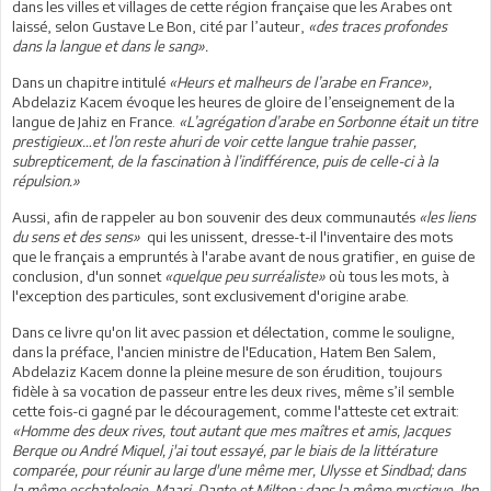
dans les villes et villages de cette région française que les Arabes ont
laissé, selon Gustave Le Bon, cité par l’auteur,
«des traces profondes
dans la langue et dans le sang».
Dans un chapitre intitulé
«Heurs et malheurs de l’arabe en France»,
Abdelaziz Kacem évoque les heures de gloire de l’enseignement de la
langue de Jahiz en France.
«L’agrégation d’arabe en Sorbonne était un titre
prestigieux…et l’on reste ahuri de voir cette langue trahie passer,
subrepticement, de la fascination à l’indifférence, puis de celle-ci à la
répulsion.»
Aussi, afin de rappeler au bon souvenir des deux communautés
«les liens
du sens et des sens»
qui les unissent, dresse-t-il l'inventaire des mots
que le français a empruntés à l'arabe avant de nous gratifier, en guise de
conclusion, d'un sonnet
«quelque peu surréaliste»
où tous les mots, à
l'exception des particules, sont exclusivement d'origine arabe.
Dans ce livre qu'on lit avec passion et délectation, comme le souligne,
dans la préface, l'ancien ministre de l'Education, Hatem Ben Salem,
Abdelaziz Kacem donne la pleine mesure de son érudition, toujours
fidèle à sa vocation de passeur entre les deux rives, même s’il semble
cette fois-ci gagné par le découragement, comme l'atteste cet extrait:
«Homme des deux rives, tout autant que mes maîtres et amis, Jacques
Berque ou André Miquel, j'ai tout essayé, par le biais de la littérature
comparée, pour réunir au large d'une même mer, Ulysse et Sindbad; dans
la même eschatologie, Maari, Dante et Milton ; dans la même mystique, Ibn