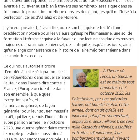
de trouver une réponse, sachant cette vocation de «passeur» qu'il s'est
évertué à cultiver aussi bien à travers ses nombreux essais que dans sa
foisonnante production poétique dans les deux langues qu'il maîtrise à la
perfection, celles d'Al Jahiz et de Molière.
L'y prédisposaient, à vrai dire, outre son bilinguisme teinté d'une
prédilection notoire pour les valeurs qu'inspire l'humanisme, une solide
formation littéraire acquise à la faveur d'une lecture assidue des œuvres
majeures du patrimoine universel, de l'antiquité jusqu'à nos jours, ainsi
qu'une large connaissance de l'histoire de l'aire méditerranéenne dans
ses moindres recoins.
Ce qui nous autorise à croire
...À l’heure où
d'emblée à cette résignation, c'est
j’écris, un tsunami
ce
«réquisitoire»
dans lequel se lance
est en train de tout
l'auteur dans l'avant-dire contre la
emporter. Le 7
France, l'Europe occidentale dans
octobre 2023, les
son ensemble, à quelques
Palestiniens, par une opération
exceptions près, et
hardie, ont humilié Tsahal. Cette
l'américanosphère, de façon
armée, dont on dit qu’elle est
générale, pour leur soutien massif à
invincible, réagit en soumettant,
Israël, qui livre, depuis l'humiliation
depuis lors, deux millions trois cent
subie par son armée, le 7 octobre
mille Gazaouis affamés, assoiffés
2023, une guerre génocidaire contre
et traités «d’animaux», à un
le peuple palestinien aussi bien à
bombardement intensif, n’ayant
Gaza qu'en Cisjordanie occupée, au