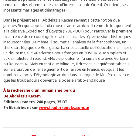
remarquables et remarqués sur «l’infernal couple Orient-Occident, ses
incessants mariages et démariages».
Dans le présent essai, Abdelaziz Kacem revient à cette notion que
Jacques Berque appelait «la chose franco-arabe». Il remonte longuement
à la décisive Expédition d’Égypte (1798-1801) pour retrouver la première
occurrence de ce couplage lexical qui aura des répercussions historiques
insoupçonnées. De même, il soumet à l’analyse de la francophonie, un
choix stratégique de Bourguiba. La crise actuelle de l’éducation lui inspire
un doute majeur: «Parlerons-nous français en 2050?». Aux simplets et
aux simplistes, il répond: «Notre problème n’a jamais été avec Voltaire
ou Rousseau». Mais en tant que bilingue, il dresse un inquiétant tableau
sur la situation de l’enseignement de l’arabe en France, évoquant les
nombreux mots d’étymologie arabe dans la langue de Molière et sur ce
que les troubadours doivent à la poésie arabo-andalouse.
À la recherche d’un humanisme perdu
De Abdelaziz Kacem
Editions Leaders, 240 pages, 35 DT
En librairies et sur
www.leadersbooks.com.tn