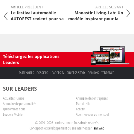
ARTICLE PRÉCÉDENT
ARTICLE SUIVANT
Le festival automobile
Monastir Living-Lab: Un
AUTOFEST revient pour sa
modèle inspirant pour la ...
...
Téléchargez les applications
Leaders
PARTENAIRES
DOSSIERS
LEADERS TV
SUCCESS STORY
OPINIONS
TENDANCE
SUR LEADERS
Actualités Tunisie
Annuaire des entreprises
Annuaire de personnalités
Plan du site
Qui sommes nous
Contact
Leaders Mobile
Abonnez-vous au mensuel
© 2009 - 2026 Leaders.com.tn Tous droits réservés.
Conception et Développement du site internet par
Tanit web