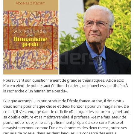
Poursuivant son questionnement de grandes thématiques, Abdelaziz
Kacem vient de publier aux éditions Leaders, un nouvel essai intitulé: «À
la recherche d’un humanisme perdu».
Bilingue accompli, un pur produit de l’école franco-arabe, il dit avoir «
deux noms pour chaque chose et deux horizons pour un imaginaire». De
ce fait, il s’est engagé dans le difficile «Dialogue des cultures», y mettant
sa double culture et sa méditerranéité. Il professe: «Je me fais jeteur de
pont, métier que je me suis patiemment préparé à exercer.» Poète et
essayiste reconnu comme l’un des «hommes des deux rives», outre ses
recueils de poésie, dans les deux langues, il a consacré des essais