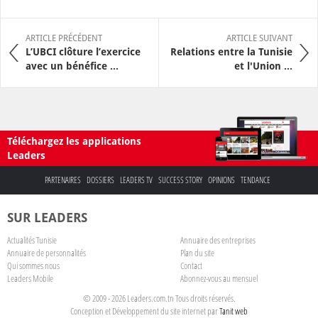
ARTICLE PRÉCÉDENT
ARTICLE SUIVANT
L’UBCI clôture l’exercice
Relations entre la Tunisie
avec un bénéfice ...
et l'Union ...
Téléchargez les applications
Leaders
PARTENAIRES
DOSSIERS
LEADERS TV
SUCCESS STORY
OPINIONS
TENDANCE
SUR LEADERS
Actualités Tunisie
Annuaire des entreprises
Annuaire de personnalités
Plan du site
Qui sommes nous
Contact
Leaders Mobile
Abonnez-vous au mensuel
© 2009 - 2026 Leaders.com.tn Tous droits réservés.
Conception et Développement du site internet par
Tanit web