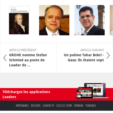
ARTICLE PRÉCÉDENT
ARTICLE SUIVANT
GROHE nomme Stefan
Un poème Tahar Bekri -
Schmied au poste de
Gaza: Ils étaient sept
Leader de ...
Téléchargez les applications
Leaders
PARTENAIRES
DOSSIERS
LEADERS TV
SUCCESS STORY
OPINIONS
TENDANCE