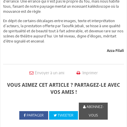
d’errance. Une errance qui n’est pas le propre du fou, mais nous habite
tous, faisant de notre paysage mental un incessant kaléidoscope où la
mouvance est de règle.
En dépit de certains décalages entre images, texte et interprétation
d’acteurs, la prestation offerte par Taoufik Jebali, se hisse à une qualité
de spiritualité et de beauté tout à fait admirable, et devenue rare sur nos
scènes de théâtre aujourd’hui. Un tel niveau, digne d’éloges, méritait
d’être signalé et encensé.
Azza Filali
Envoyer à un ami
Imprimer
VOUS AIMEZ CET ARTICLE ? PARTAGEZ-LE AVEC
VOS AMIS !
ABONNEZ-
PARTAGER
TWEETER
VOUS