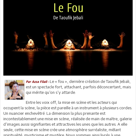
Le « fou », dernière création de Taoufik Jebali,
Par Azza Filali -
est un spectacle fort, attachant, parfois déconcertant, mais
qui mérite qu’on s’y attarde.
Entre les voix off, la mise en scène et les acteurs qui
occupent la scène, la pièce est pareille à un instrument à plusieurs cordes.
Un nuancier enchevêtré. La dimension la plus prenante est
incontestablement une mise en scène, réalisée de main de maître, galerie
d’images aussi signifiantes et attractives les unes que les autres. A elle
seule, cette mise en scène crée une atmosphère surréaliste, mêlant
spiritualité, mysticisme et mystère. Nous sommes ainsi livrés à une