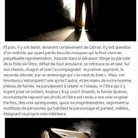
Et puis, il y a le texte, émanant certainement de Gibran. Il y’est question
d’un individu qui ayant perdu tous les masques qui le font vivre en
perpétuelle représentation, bascule dans la déraison. Eloge ou parodie
de la folie où l’être, défait de tout simulacre, se retrouve nu et seul. Sur
son chemin, chagrin et joie l’accompagnent : le premier apprécié, la
seconde décriée, par un entourage qui « lui veut du bien ». Mais, ces
émotions s’estompent l’une après l’autre, et les mains de notre homme,
pleines de fumée, ne parviennent à retenir ni l’oiseau, ni l’être qui s’y
logent pour un instant, toujours trop court. Ensuite, la fumée épaisse,
inconsistante reprend ses droits et l’être est rendu à son vide originel.
Parfois, des voix surimposées, quasi-incompréhensibles, expriment la
multitude de personnes qui habitent le personnage et parlent, mêlées,
éteignant sa propre voix intérieure.