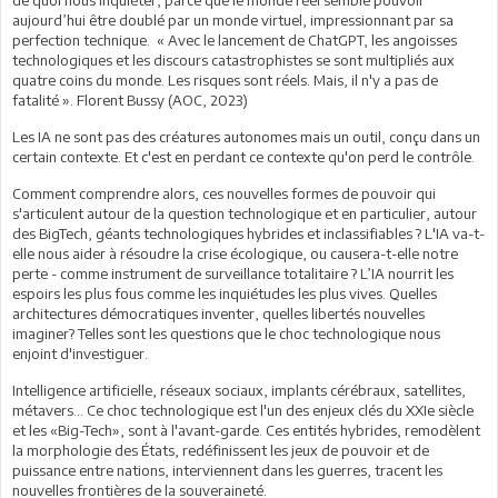
aujourd’hui être doublé par un monde virtuel, impressionnant par sa
perfection technique. « Avec le lancement de ChatGPT, les angoisses
technologiques et les discours catastrophistes se sont multipliés aux
quatre coins du monde. Les risques sont réels. Mais, il n'y a pas de
fatalité ». Florent Bussy (AOC, 2023)
Les IA ne sont pas des créatures autonomes mais un outil, conçu dans un
certain contexte. Et c'est en perdant ce contexte qu'on perd le contrôle.
Comment comprendre alors, ces nouvelles formes de pouvoir qui
s'articulent autour de la question technologique et en particulier, autour
des BigTech, géants technologiques hybrides et inclassifiables ? L'IA va-t-
elle nous aider à résoudre la crise écologique, ou causera-t-elle notre
perte - comme instrument de surveillance totalitaire ? L’IA nourrit les
espoirs les plus fous comme les inquiétudes les plus vives. Quelles
architectures démocratiques inventer, quelles libertés nouvelles
imaginer? Telles sont les questions que le choc technologique nous
enjoint d'investiguer.
Intelligence artificielle, réseaux sociaux, implants cérébraux, satellites,
métavers... Ce choc technologique est l'un des enjeux clés du XXIe siècle
et les «Big-Tech», sont à l'avant-garde. Ces entités hybrides, remodèlent
la morphologie des États, redéfinissent les jeux de pouvoir et de
puissance entre nations, interviennent dans les guerres, tracent les
nouvelles frontières de la souveraineté.