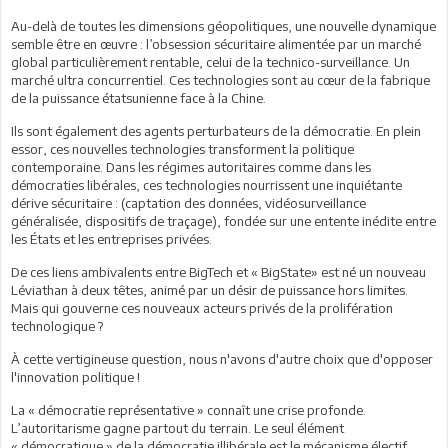
Au-delà de toutes les dimensions géopolitiques, une nouvelle dynamique
semble être en œuvre : l’obsession sécuritaire alimentée par un marché
global particulièrement rentable, celui de la technico-surveillance. Un
marché ultra concurrentiel. Ces technologies sont au cœur de la fabrique
de la puissance étatsunienne face à la Chine.
Ils sont également des agents perturbateurs de la démocratie. En plein
essor, ces nouvelles technologies transforment la politique
contemporaine. Dans les régimes autoritaires comme dans les
démocraties libérales, ces technologies nourrissent une inquiétante
dérive sécuritaire : (captation des données, vidéosurveillance
généralisée, dispositifs de traçage), fondée sur une entente inédite entre
les États et les entreprises privées.
De ces liens ambivalents entre BigTech et « BigState» est né un nouveau
Léviathan à deux têtes, animé par un désir de puissance hors limites.
Mais qui gouverne ces nouveaux acteurs privés de la prolifération
technologique ?
À cette vertigineuse question, nous n'avons d'autre choix que d'opposer
l'innovation politique !
La « démocratie représentative » connaît une crise profonde.
L’autoritarisme gagne partout du terrain. Le seul élément
« démocratique » de la démocratie illibérale est le mécanisme électif.