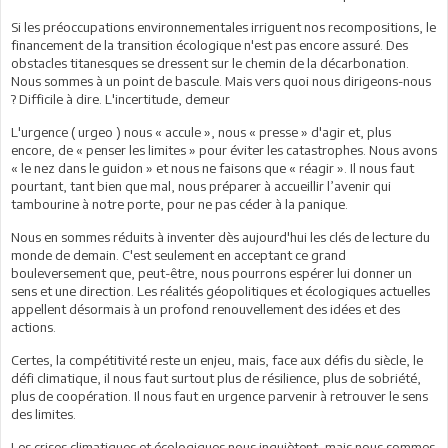
Si les préoccupations environnementales irriguent nos recompositions, le
financement de la transition écologique n'est pas encore assuré. Des
obstacles titanesques se dressent sur le chemin de la décarbonation.
Nous sommes à un point de bascule. Mais vers quoi nous dirigeons-nous
? Difficile à dire. L'incertitude, demeur
L'urgence ( urgeo ) nous « accule », nous « presse » d'agir et, plus
encore, de « penser les limites » pour éviter les catastrophes. Nous avons
« le nez dans le guidon » et nous ne faisons que « réagir ». Il nous faut
pourtant, tant bien que mal, nous préparer à accueillir l’avenir qui
tambourine à notre porte, pour ne pas céder à la panique.
Nous en sommes réduits à inventer dès aujourd'hui les clés de lecture du
monde de demain. C'est seulement en acceptant ce grand
bouleversement que, peut-être, nous pourrons espérer lui donner un
sens et une direction. Les réalités géopolitiques et écologiques actuelles
appellent désormais à un profond renouvellement des idées et des
actions.
Certes, la compétitivité reste un enjeu, mais, face aux défis du siècle, le
défi climatique, il nous faut surtout plus de résilience, plus de sobriété,
plus de coopération. Il nous faut en urgence parvenir à retrouver le sens
des limites.
Les crises climatiques et écologiques nous inquiètent, mais nous sommes