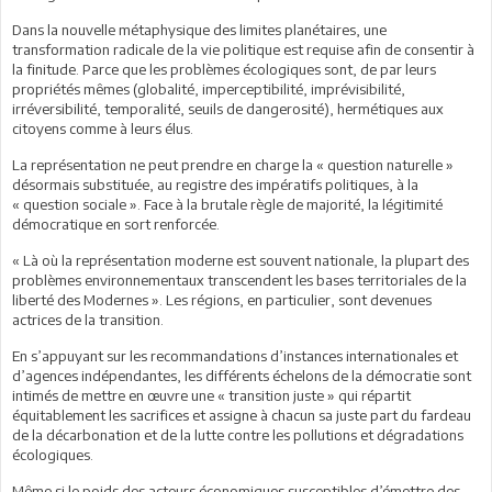
Dans la nouvelle métaphysique des limites planétaires, une
transformation radicale de la vie politique est requise afin de consentir à
la finitude. Parce que les problèmes écologiques sont, de par leurs
propriétés mêmes (globalité, imperceptibilité, imprévisibilité,
irréversibilité, temporalité, seuils de dangerosité), hermétiques aux
citoyens comme à leurs élus.
La représentation ne peut prendre en charge la « question naturelle »
désormais substituée, au registre des impératifs politiques, à la
« question sociale ». Face à la brutale règle de majorité, la légitimité
démocratique en sort renforcée.
« Là où la représentation moderne est souvent nationale, la plupart des
problèmes environnementaux transcendent les bases territoriales de la
liberté des Modernes ». Les régions, en particulier, sont devenues
actrices de la transition.
En s’appuyant sur les recommandations d’instances internationales et
d’agences indépendantes, les différents échelons de la démocratie sont
intimés de mettre en œuvre une « transition juste » qui répartit
équitablement les sacrifices et assigne à chacun sa juste part du fardeau
de la décarbonation et de la lutte contre les pollutions et dégradations
écologiques.
Même si le poids des acteurs économiques susceptibles d’émettre des