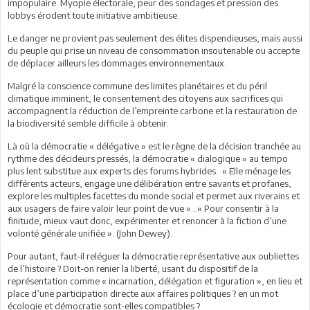
impopulaire. Myopie électorale, peur des sondages et pression des
lobbys érodent toute initiative ambitieuse.
Le danger ne provient pas seulement des élites dispendieuses, mais aussi
du peuple qui prise un niveau de consommation insoutenable ou accepte
de déplacer ailleurs les dommages environnementaux.
Malgré la conscience commune des limites planétaires et du péril
climatique imminent, le consentement des citoyens aux sacrifices qui
accompagnent la réduction de l’empreinte carbone et la restauration de
la biodiversité semble difficile à obtenir.
Là où la démocratie « délégative » est le règne de la décision tranchée au
rythme des décideurs pressés, la démocratie « dialogique » au tempo
plus lent substitue aux experts des forums hybrides. « Elle ménage les
différents acteurs, engage une délibération entre savants et profanes,
explore les multiples facettes du monde social et permet aux riverains et
aux usagers de faire valoir leur point de vue »...« Pour consentir à la
finitude, mieux vaut donc, expérimenter et renoncer à la fiction d’une
volonté générale unifiée ». (John Dewey).
Pour autant, faut-il reléguer la démocratie représentative aux oubliettes
de l’histoire ? Doit-on renier la liberté, usant du dispositif de la
représentation comme « incarnation, délégation et figuration », en lieu et
place d’une participation directe aux affaires politiques ? en un mot
écologie et démocratie sont-elles compatibles ?