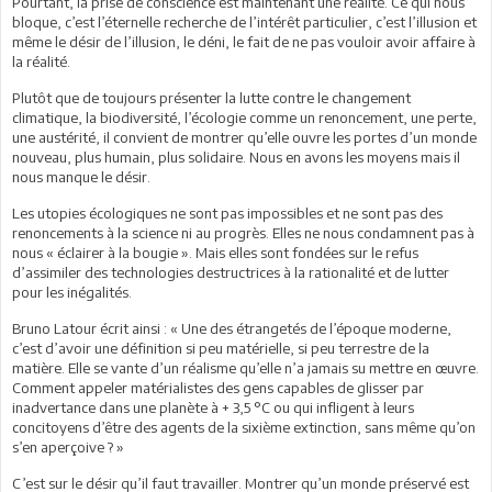
Pourtant, la prise de conscience est maintenant une réalité. Ce qui nous
bloque, c’est l’éternelle recherche de l’intérêt particulier, c’est l’illusion et
même le désir de l’illusion, le déni, le fait de ne pas vouloir avoir affaire à
la réalité.
Plutôt que de toujours présenter la lutte contre le changement
climatique, la biodiversité, l’écologie comme un renoncement, une perte,
une austérité, il convient de montrer qu’elle ouvre les portes d’un monde
nouveau, plus humain, plus solidaire. Nous en avons les moyens mais il
nous manque le désir.
Les utopies écologiques ne sont pas impossibles et ne sont pas des
renoncements à la science ni au progrès. Elles ne nous condamnent pas à
nous « éclairer à la bougie ». Mais elles sont fondées sur le refus
d’assimiler des technologies destructrices à la rationalité et de lutter
pour les inégalités.
Bruno Latour écrit ainsi : « Une des étrangetés de l’époque moderne,
c’est d’avoir une définition si peu matérielle, si peu terrestre de la
matière. Elle se vante d’un réalisme qu’elle n’a jamais su mettre en œuvre.
Comment appeler matérialistes des gens capables de glisser par
inadvertance dans une planète à + 3,5 °C ou qui infligent à leurs
concitoyens d’être des agents de la sixième extinction, sans même qu’on
s’en aperçoive ? »
C’est sur le désir qu’il faut travailler. Montrer qu’un monde préservé est