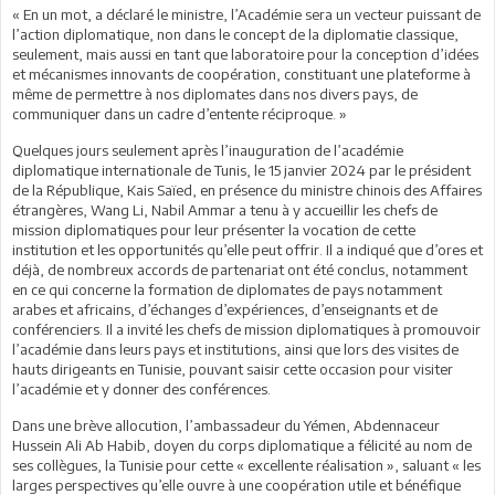
« En un mot, a déclaré le ministre, l’Académie sera un vecteur puissant de
l’action diplomatique, non dans le concept de la diplomatie classique,
seulement, mais aussi en tant que laboratoire pour la conception d’idées
et mécanismes innovants de coopération, constituant une plateforme à
même de permettre à nos diplomates dans nos divers pays, de
communiquer dans un cadre d’entente réciproque. »
Quelques jours seulement après l’inauguration de l’académie
diplomatique internationale de Tunis, le 15 janvier 2024 par le président
de la République, Kais Saïed, en présence du ministre chinois des Affaires
étrangères, Wang Li, Nabil Ammar a tenu à y accueillir les chefs de
mission diplomatiques pour leur présenter la vocation de cette
institution et les opportunités qu’elle peut offrir. Il a indiqué que d’ores et
déjà, de nombreux accords de partenariat ont été conclus, notamment
en ce qui concerne la formation de diplomates de pays notamment
arabes et africains, d’échanges d’expériences, d’enseignants et de
conférenciers. Il a invité les chefs de mission diplomatiques à promouvoir
l’académie dans leurs pays et institutions, ainsi que lors des visites de
hauts dirigeants en Tunisie, pouvant saisir cette occasion pour visiter
l’académie et y donner des conférences.
Dans une brève allocution, l’ambassadeur du Yémen, Abdennaceur
Hussein Ali Ab Habib, doyen du corps diplomatique a félicité au nom de
ses collègues, la Tunisie pour cette « excellente réalisation », saluant « les
larges perspectives qu’elle ouvre à une coopération utile et bénéfique