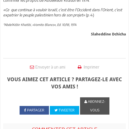
confirmer les propos de Abdelkébir Khatibi en 1974:
«Ce que continue à vouloir Israël, c'est être l'Occident dans l'Orient, c'est
expatrier le peuple palestinien hors de son projet»
(p.4)
*AbdelKébir Khatibi, «Vomito Blanco», Ed. 10/18, 1974
Slaheddine Dchicha
Envoyer à un ami
Imprimer
VOUS AIMEZ CET ARTICLE ? PARTAGEZ-LE AVEC
VOS AMIS !
ABONNEZ-
PARTAGER
TWEETER
VOUS