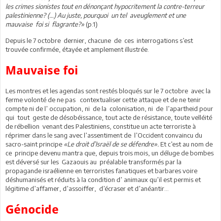
les crimes sionistes tout en dénonçant hypocritement la contre-terreur
palestinienne? (…) Au juste, pourquoi un tel aveuglement et une
mauvaise foi si flagrante?»
(p.1)
Depuis le 7 octobre dernier, chacune de ces interrogations s’est
trouvée confirmée, étayée et amplement illustrée.
Mauvaise foi
Les montres et les agendas sont restés bloqués sur le 7 octobre avec la
ferme volonté de ne pas contextualiser cette attaque et de ne tenir
compte ni de l’ occupation, ni de la colonisation, ni de l’apartheid pour
qui tout geste de désobéissance, tout acte de résistance, toute velléité
de rébellion venant des Palestiniens, constitue un acte terroriste à
réprimer dans le sang avec l’assentiment de l’Occident convaincu du
sacro-saint principe
«Le droit d’Israël de se défendre».
Et c’est au nom de
ce principe devenu mantra que, depuis trois mois, un déluge de bombes
est déversé sur les Gazaouis au préalable transformés par la
propagande israélienne en terroristes fanatiques et barbares voire
déshumanisés et réduits à la condition d’ animaux qu’il est permis et
légitime d’affamer, d’assoiffer, d’écraser et d’anéantir…
Génocide