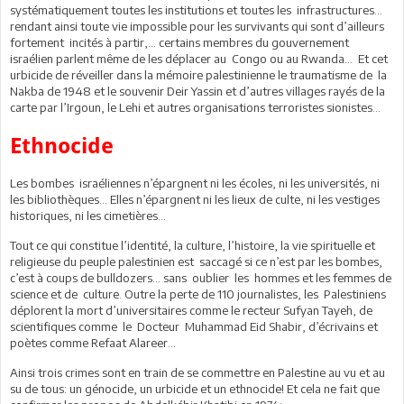
systématiquement toutes les institutions et toutes les infrastructures…
rendant ainsi toute vie impossible pour les survivants qui sont d’ailleurs
fortement incités à partir,… certains membres du gouvernement
israélien parlent même de les déplacer au Congo ou au Rwanda… Et cet
urbicide de réveiller dans la mémoire palestinienne le traumatisme de la
Nakba de 1948 et le souvenir Deir Yassin et d’autres villages rayés de la
carte par l’Irgoun, le Lehi et autres organisations terroristes sionistes…
Ethnocide
Les bombes israéliennes n’épargnent ni les écoles, ni les universités, ni
les bibliothèques… Elles n’épargnent ni les lieux de culte, ni les vestiges
historiques, ni les cimetières…
Tout ce qui constitue l’identité, la culture, l’histoire, la vie spirituelle et
religieuse du peuple palestinien est saccagé si ce n’est par les bombes,
c’est à coups de bulldozers… sans oublier les hommes et les femmes de
science et de culture. Outre la perte de 110 journalistes, les Palestiniens
déplorent la mort d’universitaires comme le recteur Sufyan Tayeh, de
scientifiques comme le Docteur Muhammad Eid Shabir, d’écrivains et
poètes comme Refaat Alareer…
Ainsi trois crimes sont en train de se commettre en Palestine au vu et au
su de tous: un génocide, un urbicide et un ethnocide! Et cela ne fait que