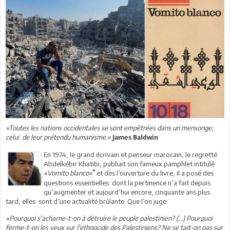
«Toutes les nations occidentales se sont empêtrées dans un mensonge;
celui de leur prétendu humanisme.»
James Baldwin
En 1974, le grand écrivain et penseur marocain, le regretté
Abdelkébir Khatibi, publiait son fameux pamphlet intitulé
*
«Vomito blanco»
et dès l’ouverture du livre, il a posé des
questions essentielles dont la pertinence n’a fait depuis
qu’augmenter et aujourd’hui encore, cinquante ans plus
tard, elles sont d’une actualité brûlante. Que l’on juge:
«Pourquoi s'acharne-t-on à détruire le peuple palestinien? (…) Pourquoi
ferme-t-on les yeux sur l'ethnocide des Palestiniens? Ne se tait-on pas sur