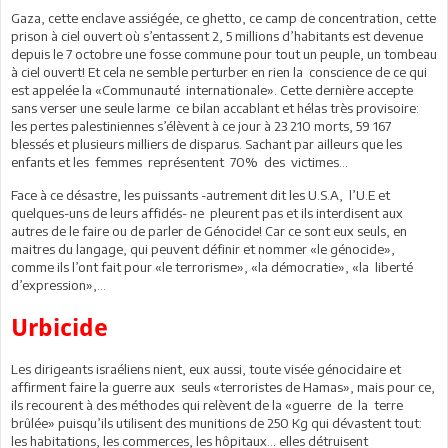
Gaza, cette enclave assiégée, ce ghetto, ce camp de concentration, cette
prison à ciel ouvert où s’entassent 2, 5 millions d’habitants est devenue
depuis le 7 octobre une fosse commune pour tout un peuple, un tombeau
à ciel ouvert! Et cela ne semble perturber en rien la conscience de ce qui
est appelée la «Communauté internationale». Cette dernière accepte
sans verser une seule larme ce bilan accablant et hélas très provisoire:
les pertes palestiniennes s’élèvent à ce jour à 23 210 morts, 59 167
blessés et plusieurs milliers de disparus. Sachant par ailleurs que les
enfants et les femmes représentent 70% des victimes…
Face à ce désastre, les puissants -autrement dit les U.S.A, l’U.E et
quelques-uns de leurs affidés- ne pleurent pas et ils interdisent aux
autres de le faire ou de parler de Génocide! Car ce sont eux seuls, en
maitres du langage, qui peuvent définir et nommer «le génocide»,
comme ils l’ont fait pour «le terrorisme», «la démocratie», «la liberté
d’expression»,…
Urbicide
Les dirigeants israéliens nient, eux aussi, toute visée génocidaire et
affirment faire la guerre aux seuls «terroristes de Hamas», mais pour ce,
ils recourent à des méthodes qui relèvent de la «guerre de la terre
brûlée» puisqu’ils utilisent des munitions de 250 Kg qui dévastent tout:
les habitations, les commerces, les hôpitaux… elles détruisent