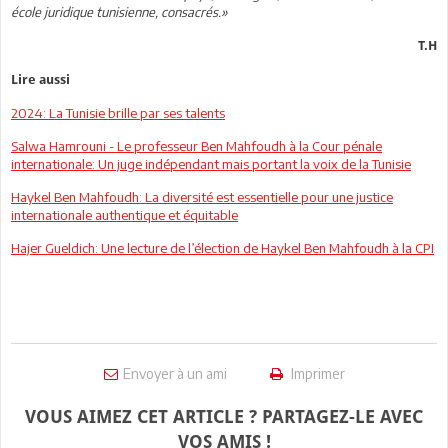
école juridique tunisienne, consacrés.»
T.H
Lire aussi
2024: La Tunisie brille par ses talents
Salwa Hamrouni - Le professeur Ben Mahfoudh à la Cour pénale
internationale: Un juge indépendant mais portant la voix de la Tunisie
Haykel Ben Mahfoudh: La diversité est essentielle pour une justice
internationale authentique et équitable
Hajer Gueldich: Une lecture de l’élection de Haykel Ben Mahfoudh à la CPI
Envoyer à un ami
Imprimer
VOUS AIMEZ CET ARTICLE ? PARTAGEZ-LE AVEC
VOS AMIS !