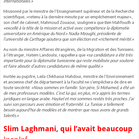
internationales.»
Missionné par le ministre de l’Enseignement supérieur et de la Recherche
scientifique, «retenu à la dernière minute par un empêchement majeur»,
son chef de cabinet, Mahmoud Zouaoui, soulignera que Ben Mahfoudh a
«excellé à la tête de la mission et activé avec compétence la diplomatie
universitaire en Amérique du Nord.» Nadia Mzoughi, présidente de
l’université de Carthage ajoutera que son élection est «richement mérité.»
Au nom du ministre Affaires étrangères, de la Migration et des Tunisiens
à l’étranger, Hatem Landoulsi, rappellera que
«sa candidature a été très
importante pour la diplomatie tunisienne qui reste mobilisée pour soutenir
et faire aboutir d’autres candidatures de même qualité.»
Invitée au pupitre, Leila Chikhaoui Mahdoui, ministre de l’Environnement
et ancienne chef de département à la Faculté ne s’empêchera de dire en
toute sincérité:
«Nous sommes en famille. Son père, Si Mohamed, a été un
de mes professeurs modèles. C’est lui qui, en plus, m’a appris les termes
juridiques en langue arabe. Haykel et moi sommes restés très proches. J’ai
suivi son parcours avec émotion et fraternité. La Tunisie a tellement
besoin aujourd’hui de modèles et de montrer que nous avons de grands
talents.»
Slim Laghmani, qui l’avait beaucoup