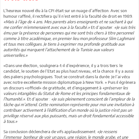
L’heureux nouvel élu à la CPI était sur un nuage d’affection. Avec son
humour raffiné, il rectifiera qu’il n’est entré à la faculté de droit en 1989.
«Mais à l’âge de 4 ans. Mes parents alors enseignants et ne sachant à qui
me confier m’emmenaient avec eux à la faculté.»
Et d’ajouter:
«Je suis très
ému par la présence de personnes qui me sont très chers à titre personnel
comme à titre académique, en premier lieu mon professeur Slim Laghmani
et tous mes collègues. Je tiens à exprimer ma profonde gratitude aux
autorités qui marquent l’attachement de la Tunisie aux valeurs
universelles.»
«Dans une élection, soulignera-t-il d’expérience, il y a trois tiers: le
candidat, le soutien de l’Etat au plus haut niveau, et la chance. Il y a aussi
des paliers psychologiques. Tout se construit dans la durée. Je l’ai vécu
avec notre excellente mission diplomatique à New York. » Puis il égrènera
un discours «officiel» de gratitude, et d’engagement à
«préserver les
valeurs intangibles du Statut de Rome et les principes fondamentaux de
l’humanité.»
. Et d’ajouter :
«Je suis pleinement conscient de l’ampleur de la
tâche qui m’attend. Cette nomination représente pour moi une invitation à
contribuer activement à l’édification d’un monde où la justice n’est pas un
privilège réservé aux plus puissants, mais un droit fondamental accessible
à tous.»
Sa conclusion déclenchera de vifs applaudissement:
«Je ressens
l’immense bonheur de voir un pays, une région, le monde arabe, et une