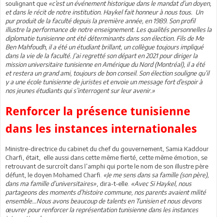
soulignant que
«c’est un événement historique dans le mandat d’un doyen,
et dans le récit de notre institution. Haykel fait honneur à nous tous. Un
pur produit de la faculté depuis la première année, en 1989. Son profil
illustre la performance de notre enseignement. Les qualités personnelles la
diplomatie tunisienne ont été déterminants dans son élection. Fils de Me
Ben Mahfoudh, il a été un étudiant brillant, un collègue toujours impliqué
dans la vie de la faculté. J’ai regretté son départ en 2021 pour diriger la
mission universitaire tunisienne en Amérique du Nord (Montréal), il a été
et restera un grand ami, toujours de bon conseil. Son élection souligne qu’il
y a une école tunisienne de juristes et envoie un message fort d’espoir à
nos jeunes étudiants qui s’interrogent sur leur avenir.»
Renforcer la présence tunisienne
dans les instances internationales
Ministre-directrice du cabinet du chef du gouvernement, Samia Kaddour
Charfi, était, elle aussi dans cette même fierté, cette même émotion, se
retrouvant de surcroît dans l’amphi qui porte le nom de son illustre père
défunt, le doyen Mohamed Charfi.
«Je me sens dans sa famille (son père),
dans ma famille d’universitaires»
, dira-t-elle.
«Avec Si Haykel, nous
partageons des moments d’histoire commune, nos parents avaient milité
ensemble…Nous avons beaucoup de talents en Tunisien et nous devons
œuvrer pour renforcer la représentation tunisienne dans les instances