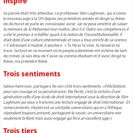
inspiré
Sa parole était très attendue. Le professeur Slim Laghmani, qui a connu
le nouveau juge à la CPI depuis ses premières années et dirigé sa thèse
de doctorat en parle en connaisseur avisé.
«Je ne peux omettre de saluer
la mémoire de Si Mohamed mon maître, dira-t-il. Outre ses compétences il
a été le premier à m’édifier quant à la notion de l’inconstitutionnalité. Il
était doté d’une culture phénoménale et nous a tous enrichi de sa science.
»
S’adressant à Haykel, il ajoutera : « Tu feras ta voie, tu laisseras ta
trace. Surtout en ce moment où le peuple palestinien est victime de tant
de crimes. Je suis ému de t’avoir eu comme étudiant et d’avoir dirigé ta
thèse, ma première thèse.
Trois sentiments
Salwa Hamrouni, partagera de son côté trois sentiments.
«Félicitations
pour son courage et sa persévérance. Ma fierté, c’est la victoire d’une
génération celle d’une école de droit international sous la direction de Slim
Laghmani qui nous a transmis une lecture engagé de droit international. Et
remerciements: Haykel est un véritable universitaire qui en a l’éthique,
répondant toujours présent, partageant le savoir, un universitaire non
seulement brillant mais aussi engagé qui fera un excellent juge.»
Trois tiers