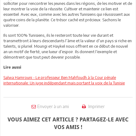
solliciter pour rencontrer les jeunes dans les régions, de les motiver et de
leur montrer la voie de la réussite. Cultiver et maintenir ce lien est
essentiel. Avec eux, comme avec les autres Tunisiens qui réussissent aux
quatre coins de la planète. Ce trésor caché est précieux. Sachons le
valoriser.
Ils sont 100% Tunisiens, ils le resteront toute leur vie durant et
transmettront à leurs descendants l’âme et la valeur d’un pays si riche en
talents, si pluriel. Moungi et Haykel nous offrent en ce début de nouvel
an un motif de fierté, une lueur d’espoir. Ils donnent l’exemple et
démontrent que tout peut devenir possible.
Lire aussi
Salwa Hamrouni - Le professeur Ben Mahfoudh à la Cour pénale
internationale: Un juge indépendant mais portant la voix de la Tunisie
Envoyer à un ami
Imprimer
VOUS AIMEZ CET ARTICLE ? PARTAGEZ-LE AVEC
VOS AMIS !