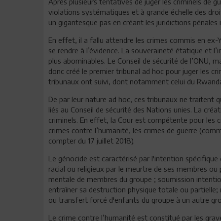
Après plusieurs tentatives de juger les criminels de 
violations systématiques et à grande échelle des droits
un gigantesque pas en créant les juridictions pénales 
En effet, il a fallu attendre les crimes commis en e
se rendre à l’évidence. La souveraineté étatique et l’i
plus abominables. Le Conseil de sécurité de l’ONU, ma
donc créé le premier tribunal ad hoc pour juger les cr
tribunaux ont suivi, dont notamment celui du Rwanda 
De par leur nature ad hoc, ces tribunaux ne traitent qu
liés au Conseil de sécurité des Nations unies. La créat
criminels. En effet, la Cour est compétente pour les c
crimes contre l’humanité, les crimes de guerre (commis
compter du 17 juillet 2018).
Le génocide est caractérisé par l'intention spécifique
racial ou religieux par le meurtre de ses membres ou 
mentale de membres du groupe ; soumission intention
entraîner sa destruction physique totale ou partielle
ou transfert forcé d'enfants du groupe à un autre gr
Le crime contre l’humanité est constitué par les gra