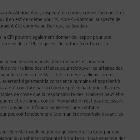
ssan Ag Abdoul Aziz, suspecté de crimes contre l'humanité et
. Il en est de même pour Ali Abd-Al-Rahman, suspecté de
auraient été commis au Darfour, au Soudan.
la CPI pourrait également donner de l’espoir pour une
 au sein de la CPI, ce qui est de nature à renforcer sa
 son action des deux poids, deux mesures et pour son
t de voir la liste des affaires pour retrouver les affaires des
Ouganda ou encore le Mali… Les crimes israéliens commis
bouleversent également la conscience humaine et appellent à
la a été constaté par la chambre préliminaire pour d’autres
nables de croire que la responsabilité des Israéliens peut être
uerre et de crimes contre l’humanité. Il n’est pas nécessaire
en convaincre. Il faudra seulement une véritable
our pouvoir fonctionner d’une manière impartiale devant les
sseur Ben Mahfoudh ne pourra qu’alimenter la Cour par une
lation du droit international et à toute politique sélective des