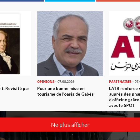
Tunisie
OPINIONS
- 07.08.2026
PARTENAIRES
- 07.
t: Revisité par
Pour une bonne mise en
L’ATB renforce
tourisme de l’oasis de Gabès
auprès des pha
d’officine grâce
avec le SPOT
Ne plus afficher