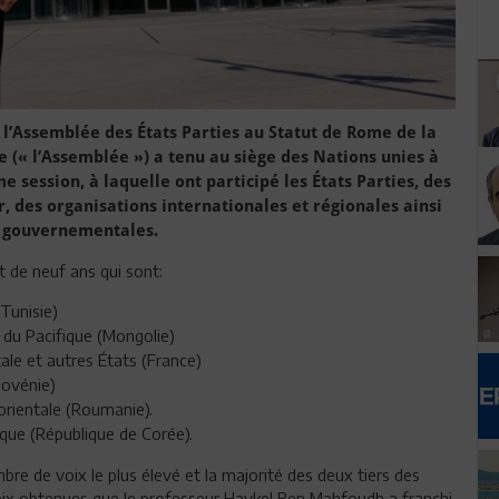
l’Assemblée des États Parties au Statut de Rome de la
 (« l’Assemblée ») a tenu au siège des Nations unies à
 session, à laquelle ont participé les États Parties, des
r, des organisations internationales et régionales ainsi
n gouvernementales.
 de neuf ans qui sont:
Tunisie)
 du Pacifique (Mongolie)
ale et autres États (France)
lovénie)
orientale (Roumanie).
que (République de Corée).
re de voix le plus élevé et la majorité des deux tiers des
voix obtenues que le professeur Haykel Ben Mahfoudh a franchi