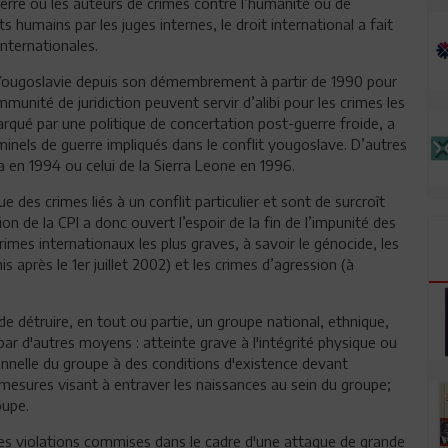
guerre ou les auteurs de crimes contre l’humanité ou de
 humains par les juges internes, le droit international a fait
internationales.
x-Yougoslavie depuis son démembrement à partir de 1990 pour
mmunité de juridiction peuvent servir d’alibi pour les crimes les
rqué par une politique de concertation post-guerre froide, a
iminels de guerre impliqués dans le conflit yougoslave. D’autres
en 1994 ou celui de la Sierra Leone en 1996.
e des crimes liés à un conflit particulier et sont de surcroît
ion de la CPI a donc ouvert l’espoir de la fin de l’impunité des
rimes internationaux les plus graves, à savoir le génocide, les
 après le 1er juillet 2002) et les crimes d’agression (à
 de détruire, en tout ou partie, un groupe national, ethnique,
par d'autres moyens : atteinte grave à l'intégrité physique ou
nelle du groupe à des conditions d'existence devant
; mesures visant à entraver les naissances au sein du groupe;
oupe.
ves violations commises dans le cadre d'une attaque de grande