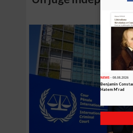
la 
NEWS
- 08.08.2026
Benjamin Constan
Hatem M’rad