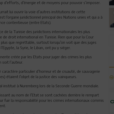
p d’efforts, d’énergie et de moyens pour pouvoir s’imposer.
rait lui ouvrir la voie d’autres institutions de cette
st l’organe juridictionnel principal des Nations unies et qui a à
ce contentieuse (entre Etats).
ce de la Tunisie des juridictions internationales les plus
 de droit international en Tunisie. Rien que pour la Cour
st plus que regrettable, surtout lorsqu’on voit que des juges
’Egypte, la Syrie, le Liban, ont pu y siéger.
anente créée par les Etats pour juger des crimes les plus
soit l’auteur.
r caractère particulier d’horreur et de cruauté, de sauvagerie
) étaient l’objet de la justice des vainqueurs.
onal institué à Nuremberg lors de la Seconde Guerre mondiale.
issant au nom de l’Etat se sont cachées derrière le rempart
our fuir la responsabilité pour les crimes internationaux commis
ent.