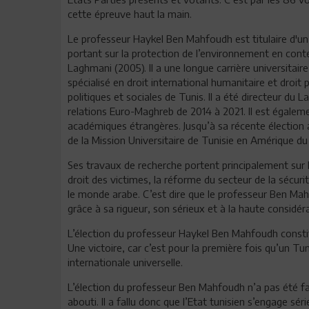
cette épreuve haut la main.
Le professeur Haykel Ben Mahfoudh est titulaire d'un 
portant sur la protection de l’environnement en conte
Laghmani (2005). Il a une longue carrière universitair
spécialisé en droit international humanitaire et droit p
politiques et sociales de Tunis. Il a été directeur du 
relations Euro-Maghreb de 2014 à 2021. Il est égaleme
académiques étrangères. Jusqu’à sa récente élection au
de la Mission Universitaire de Tunisie en Amérique du
Ses travaux de recherche portent principalement sur 
droit des victimes, la réforme du secteur de la sécuri
le monde arabe. C’est dire que le professeur Ben Mahfo
grâce à sa rigueur, son sérieux et à la haute considéra
L’élection du professeur Haykel Ben Mahfoudh constit
Une victoire, car c’est pour la première fois qu’un Tun
internationale universelle.
L’élection du professeur Ben Mahfoudh n’a pas été faci
abouti. Il a fallu donc que l’Etat tunisien s’engage s