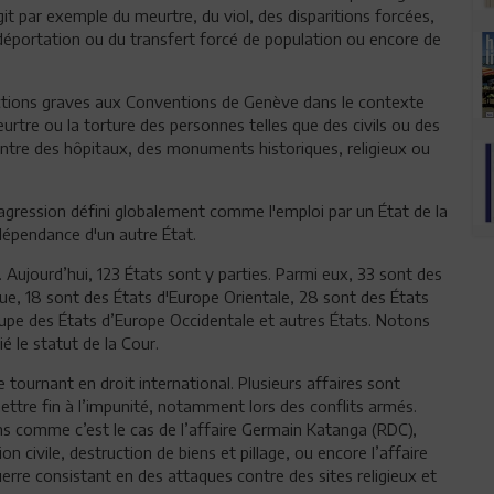
git par exemple du meurtre, du viol, des disparitions forcées,
 déportation ou du transfert forcé de population ou encore de
ractions graves aux Conventions de Genève dans le contexte
rtre ou la torture des personnes telles que des civils ou des
contre des hôpitaux, des monuments historiques, religieux ou
agression défini globalement comme l'emploi par un État de la
ndépendance d'un autre État.
 Aujourd’hui, 123 États sont y parties. Parmi eux, 33 sont des
ique, 18 sont des États d'Europe Orientale, 28 sont des États
upe des États d’Europe Occidentale et autres États. Notons
ié le statut de la Cour.
 tournant en droit international. Plusieurs affaires sont
ettre fin à l’impunité, notamment lors des conflits armés.
ns comme c’est le cas de l’affaire Germain Katanga (RDC),
civile, destruction de biens et pillage, ou encore l’affaire
re consistant en des attaques contre des sites religieux et