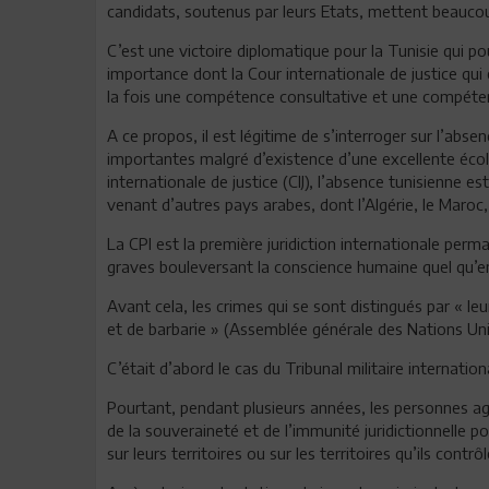
candidats, soutenus par leurs Etats, mettent beaucou
C’est une victoire diplomatique pour la Tunisie qui pour
importance dont la Cour internationale de justice qui e
la fois une compétence consultative et une compéten
A ce propos, il est légitime de s’interroger sur l’absen
importantes malgré d’existence d’une excellente école
internationale de justice (CIJ), l’absence tunisienne e
venant d’autres pays arabes, dont l’Algérie, le Maroc, l
La CPI est la première juridiction internationale perm
graves bouleversant la conscience humaine quel qu’en 
Avant cela, les crimes qui se sont distingués par « leu
et de barbarie » (Assemblée générale des Nations Unies
C’était d’abord le cas du Tribunal militaire internati
Pourtant, pendant plusieurs années, les personnes ag
de la souveraineté et de l’immunité juridictionnelle p
sur leurs territoires ou sur les territoires qu’ils contrôl