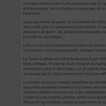
envergure lancée contre toute population civile. Il s’a
d’extermination ; de la réduction en esclavage; de la
l'apartheid.
Quant aux crimes de guerre, ils constituent des inf
d'un conflit armé et comprennent, par exemple, le meu
prisonniers de guerre ; les attaques intentionnelles 
éducatifs et scientifiques…
Enfin, la Cour est compétente en matière de crime d'
force armée contre la souveraineté, l'intégrité ou l'i
La Tunisie a adhéré au Statut de Rome le 24 juin 2011.
États d'Afrique, 19 sont des États d’Asie et du Pacif
d'Amérique Latine et des Caraïbes, et 25 sont du Gro
au passage que les Etats-Unis et Israël n’ont pas ratif
La création de la Cour marque aujourd’hui un véritable
aujourd’hui pendantes devant la Cour visant ainsi à m
Certaines affaires ont donné lieu à des condamnatio
condamné pour meurtre, attaque contre une population 
Ahmad Al Faqi Al Mahdi, condamné pour crimes de guer