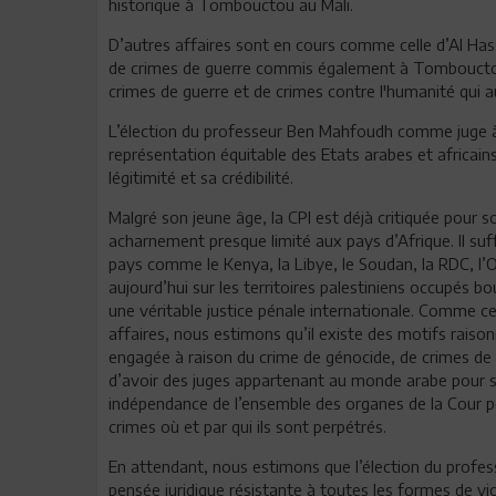
historique à Tombouctou au Mali.
D’autres affaires sont en cours comme celle d’Al Ha
de crimes de guerre commis également à Tombouctou
crimes de guerre et de crimes contre l'humanité qui 
L’élection du professeur Ben Mahfoudh comme juge à 
représentation équitable des Etats arabes et africains
légitimité et sa crédibilité.
Malgré son jeune âge, la CPI est déjà critiquée pour
acharnement presque limité aux pays d’Afrique. Il suffi
pays comme le Kenya, la Libye, le Soudan, la RDC, l’
aujourd’hui sur les territoires palestiniens occupés 
une véritable justice pénale internationale. Comme ce
affaires, nous estimons qu’il existe des motifs raison
engagée à raison du crime de génocide, de crimes de g
d’avoir des juges appartenant au monde arabe pour s’
indépendance de l’ensemble des organes de la Cour p
crimes où et par qui ils sont perpétrés.
En attendant, nous estimons que l’élection du profe
pensée juridique résistante à toutes les formes de vio