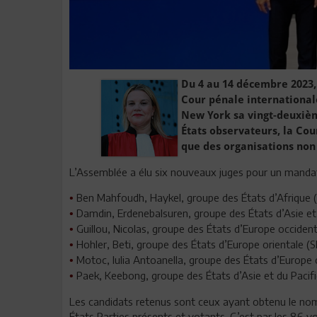
Du 4 au 14 décembre 2023, 
Cour pénale internationale
New York sa vingt-deuxième
États observateurs, la Cou
que des organisations no
L’Assemblée a élu six nouveaux juges pour un mandat
Ben Mahfoudh, Haykel, groupe des États d’Afrique (
•
Damdin, Erdenebalsuren, groupe des États d’Asie et
•
Guillou, Nicolas, groupe des États d’Europe occident
•
Hohler, Beti, groupe des États d’Europe orientale (S
•
Motoc, Iulia Antoanella, groupe des États d’Europe 
•
Paek, Keebong, groupe des États d’Asie et du Pacifi
•
Les candidats retenus sont ceux ayant obtenu le nomb
États Parties présents et votants. C’est par les 86 