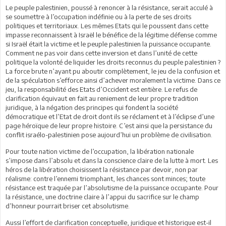
Le peuple palestinien, poussé à renoncer à la résistance, serait acculé à
se soumettre à l’occupation indéfinie ou à la perte de ses droits
politiques et territoriaux. Les mêmes Etats qui le poussent dans cette
impasse reconnaissent à Israël le bénéfice de la légitime défense comme
si Israël était la victime et le peuple palestinien la puissance occupante.
Comment ne pas voir dans cette inversion et dans l’unité de cette
politique la volonté de liquider les droits reconnus du peuple palestinien ?
La force brute n’ayant pu aboutir complètement, le jeu de la confusion et
de la spéculation s’efforce ainsi d’achever moralement la victime. Dans ce
jeu, la responsabilité des Etats d’Occident est entière. Le refus de
clarification équivaut en fait au reniement de leur propre tradition
juridique, à la négation des principes qui fondent la société
démocratique et l’Etat de droit dont ils se réclament et à l’éclipse d’une
page héroïque de leur propre histoire. C’est ainsi que la persistance du
conflit israélo-palestinien pose aujourd’hui un problème de civilisation.
Pour toute nation victime de l’occupation, la libération nationale
s’impose dans l’absolu et dans la conscience claire de la lutte à mort. Les
héros de la libération choisissent la résistance par devoir, non par
réalisme: contre l’ennemi triomphant, les chances sont minces; toute
résistance est traquée par l’absolutisme de la puissance occupante. Pour
la résistance, une doctrine claire à l’appui du sacrifice sur le champ
d’honneur pourrait briser cet absolutisme.
Aussi l’effort de clarification conceptuelle, juridique et historique est-il