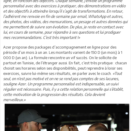
ligne, en fonction des objectifs. Chaque semaine, j’envoie un programme
personnalisé avec des exercices à pratiquer, des démonstrations en vidéo
et des objectifs à atteindre lorsqu’il s’agit de transformations. En retour,
l’adhérent me renvoie en fin de semaine par email, WhatsApp et autres,
des photos, des vidéos, des mensurations, un pesage et autres données qui
me permettent de suivre son évolution. De plus, je reste en contact avec
lui, en cours de semaine, pour répondre à ses questions et lui prodiguer
mes recommandations. C’est très important !»
Azer propose des packages d’accompagnement en ligne pour des
période d’un mois à un an. Les montants varient de 150 D (un mois) à 1
000 D (un an). La formule rencontre un vif succès. On le sollicite de
partout en Tunisie, de l’étranger aussi. En fait, c’est très pratique : chacun
choisit ses horaires selon ses disponibilités, peut reprendre à loisir ses
exercices, suivre lui-même ses résultats, en parler avec le coach.
«Tout
seul, on n’est pas motivé et on ne se rend pas comptes de ses lacunes,
souligne Azer. Un programme personnalisé est indispensable, un suivi
régulier est nécessaire. Puis, il y a cette relation personnelle qui s’établit,
cette motivation de la progression des résultats. Cela devient
merveilleux.»