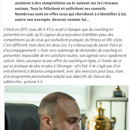
assistent à des compétitions ou le suivent sur les réseaux
sociaux. Tous le félicitent et sollicitent ses conseils.
Nombreux sont en effet ceux qui cherchent à s’identifier à lui,
suivre son exemple, devenir comme lui…
C'était en 2017, nous dit-il. Il n’y avait à l’époque que du coaching en
présentiel en salle, qu’il s’agisse de préparation d’athlètes pour des
compétitions ou de ceux qui souhaitent pratiquer du fitness en life-style.
C’est différent, mais dans les deux cas, il y a beaucoup de savoir-faire et
d’accompagnement. » Azer sera submergé de demandes de coaching en
présentiel. Impossible de les satisfaire toutes, son agenda sera rapidement
saturé. Alors, pourquoi ne pas offrir du coaching en ligne, à l’instar de ce
qui se pratique de plus en plus à l’étranger. «En fait, il ne s’agit pas d’un
entraînement à distance uniquement, avec des exercices pour tous, mais
d’un programme personnalisé adapté aux objectifs de chacun des
adhérents»
, précise-t-il.