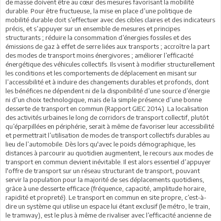
de masse doivent être au cœur des mesures favorisant la mobilité
durable. Pour être fructueuse, la mise en place d’une politique de
mobilité durable doit s’effectuer avec des cibles claires et des indicateurs
précis, et s’appuyer sur un ensemble de mesures et principes
structurants ; réduire la consommation d’énergies fossiles et des
émissions de gaz à effet de serre liées aux transports ; accroître la part
des modes de transport moins énergivores ; améliorer l’efficacité
énergétique des véhicules collectifs. Ils visent à modifier structurellement
les conditions et les comportements de déplacement en misant sur
l’accessibilité et à induire des changements durables et profonds, dont
les bénéfices ne dépendent ni de la disponibilité d’une source d’énergie
ni d’un choix technologique, mais de la simple présence d’une bonne
desserte de transport en commun (Rapport GIEC 2014). La localisation
des activités urbaines le long de corridors de transport collectif, plutôt
qu’éparpillées en périphérie, serait à même de favoriser leur accessibilité
et permettrait l’utilisation de modes de transport collectifs durables au
lieu de l’automobile. Dès lors qu'avec le poids démographique, les
distances à parcourir au quotidien augmentent, le recours aux modes de
transport en commun devient inévitable. Il est alors essentiel d’appuyer
l'offre de transport sur un réseau structurant de transport, pouvant
servir la population pour la majorité de ses déplacements quotidiens,
grâce à une desserte efficace (fréquence, capacité, amplitude horaire,
rapidité et propreté). Le transport en commun en site propre, c’est-à-
dire un système qui utilise un espace lui étant exclusif (le métro, le train,
le tramway), est le plus à même de rivaliser avec l’efficacité ancienne de