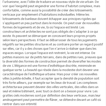
l’urbanisme, avec l’idée de traduire un nouveau style de vie urbain. De
voir que l’exiguïté peut engendrer une forme d’habitat complexe, mais
confortable, comme aussi la possibilité de créer des lotissements
verticaux par empilement d’habitations individuelles. Même les
lotissements de banlieue doivent échapper aux principes rigides qui
s’appliquent un peu partout dans le monde. On peut oser de nouvelles
formes de logements et de vie, là où l’espace est limité. Les
constructeurs et architectes ne sont pas obligés de s’adapter à ce qui
existe. Ils peuvent se démarquer en concevant leurs propres projets
selon leurs perspectives. Il faut se débarrasser de tous les jugements
négatifs sur les petites structures et au contraire porter un regard positif
sur elles, car il y a des choses que l’on n’arrive à réaliser que dans les
espaces exigus. Lorsque l’espace est restreint, la vie est intense. De
petites maisons sur de petits terrains, dans de petites rues, preuves que
la diversité des formes de construction permet de diversifier les modes
de vie. L’élégance est une forme d’esthétique discrète, minimisée en
quelque sorte. La beauté qui réside dans la modestie doit devenir une
caractéristique de l’esthétique urbaine. Mais pour créer ces nouvelles
villes à petite échelle, il faut accepter que la densité de population soit
très forte ailleurs, par exemple sur les lieux de travail. Les complexes
architecturaux peuvent devenir des villes verticales, des villes dans un
seul et même bâtiment, avec tout ce dont on a besoin pour vivre. Les
grattes ciels modernes sont par définition des lieux verticaux, mais leur
aménagement peut permettre de flâner, se détendre devant un café où
rentrer dans son intimité.