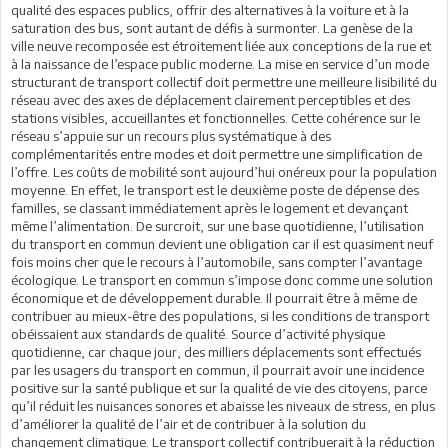
qualité des espaces publics, offrir des alternatives à la voiture et à la
saturation des bus, sont autant de défis à surmonter. La genèse de la
ville neuve recomposée est étroitement liée aux conceptions de la rue et
à la naissance de l’espace public moderne. La mise en service d’un mode
structurant de transport collectif doit permettre une meilleure lisibilité du
réseau avec des axes de déplacement clairement perceptibles et des
stations visibles, accueillantes et fonctionnelles. Cette cohérence sur le
réseau s’appuie sur un recours plus systématique à des
complémentarités entre modes et doit permettre une simplification de
l’offre. Les coûts de mobilité sont aujourd’hui onéreux pour la population
moyenne. En effet, le transport est le deuxième poste de dépense des
familles, se classant immédiatement après le logement et devançant
même l’alimentation. De surcroit, sur une base quotidienne, l’utilisation
du transport en commun devient une obligation car il est quasiment neuf
fois moins cher que le recours à l’automobile, sans compter l’avantage
écologique. Le transport en commun s’impose donc comme une solution
économique et de développement durable. Il pourrait être à même de
contribuer au mieux-être des populations, si les conditions de transport
obéissaient aux standards de qualité. Source d’activité physique
quotidienne, car chaque jour, des milliers déplacements sont effectués
par les usagers du transport en commun, il pourrait avoir une incidence
positive sur la santé publique et sur la qualité de vie des citoyens, parce
qu’il réduit les nuisances sonores et abaisse les niveaux de stress, en plus
d’améliorer la qualité de l’air et de contribuer à la solution du
changement climatique. Le transport collectif contribuerait à la réduction