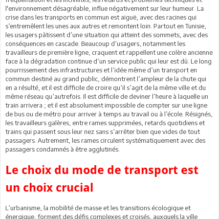
l'environnement désagréable, influe négativement sur leur humeur. La
crise dans les transports en commun est aiguë, avec des racines qui
s’entremêlent les unes aux autres et remontent loin. Partout en Tunisie,
les usagers pâtissent d’une situation qui atteint des sommets, avec des
conséquences en cascade. Beaucoup d’usagers, notamment les
travailleurs de première ligne, craquent et rappellent une colère ancienne
face à la dégradation continue d’un service public qui leur est dû. Le long
pourrissement des infrastructures et l’idée même d’un transport en
commun destiné au grand public, démontrent l’ampleur de la chute qui
en a résulté, et il est difficile de croire qu’il s’agit de la même ville et du
même réseau qu’autrefois. Il est difficile de deviner l’heure à laquelle un
train arrivera ; et il est absolument impossible de compter sur une ligne
de bus ou de métro pour arriver à temps au travail ou à l’école. Résignés,
les travailleurs galères, entre rames supprimées, retards quotidiens et
trains qui passent sous leur nez sans s’arrêter bien que vides de tout
passagers. Autrement, les rames circulent systématiquement avec des
passagers condamnés à être agglutinés.
Le choix du mode de transport est
un choix crucial
L’urbanisme, la mobilité de masse et les transitions écologique et
énergique, forment des défis complexes et croisés, auxquels la ville