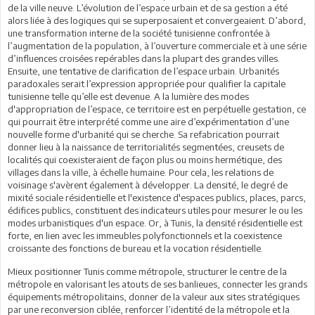
de la ville neuve. L’évolution de l’espace urbain et de sa gestion a été
alors liée à des logiques qui se superposaient et convergeaient. D’abord,
une transformation interne de la société tunisienne confrontée à
l’augmentation de la population, à l’ouverture commerciale et à une série
d’influences croisées repérables dans la plupart des grandes villes.
Ensuite, une tentative de clarification de l’espace urbain. Urbanités
paradoxales serait l’expression appropriée pour qualifier la capitale
tunisienne telle qu’elle est devenue. A la lumière des modes
d'appropriation de l’espace, ce territoire est en perpétuelle gestation, ce
qui pourrait être interprété comme une aire d’expérimentation d’une
nouvelle forme d'urbanité qui se cherche. Sa refabrication pourrait
donner lieu à la naissance de territorialités segmentées, creusets de
localités qui coexisteraient de façon plus ou moins hermétique, des
villages dans la ville, à échelle humaine. Pour cela, les relations de
voisinage s'avèrent également à développer. La densité, le degré de
mixité sociale résidentielle et l'existence d'espaces publics, places, parcs,
édifices publics, constituent des indicateurs utiles pour mesurer le ou les
modes urbanistiques d'un espace. Or, à Tunis, la densité résidentielle est
forte, en lien avec les immeubles polyfonctionnels et la coexistence
croissante des fonctions de bureau et la vocation résidentielle.
Mieux positionner Tunis comme métropole, structurer le centre de la
métropole en valorisant les atouts de ses banlieues, connecter les grands
équipements métropolitains, donner de la valeur aux sites stratégiques
par une reconversion ciblée, renforcer l’identité de la métropole et la