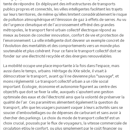
tente de répondre. En déployant des infrastructures de transports
publics propres et connectés, les villes intelligentes facilitent les trajets
sur leurs territoires, de même qu’elles limitent considérablement le risque
de pollution atmosphérique et l’émission de gaz à effets de serres. Au vu
de l’urgence climatique et de l’accroissement effréné des grandes
métropoles, le transport ferré urbain collectif électrique répond au
mieux au besoin de concilier innovation, confort de vie et protection de
l’environnement. La ville intelligente doit devenir un exemple concret de
l’évolution des mentalités et des comportements vers un monde plus
soutenable et plus cohérent. Pour ce faire le transport collectif doit se
fonder sur une électricité recyclée et des énergies renouvelables.
La mobilité occupe une place importante à la fois dans l'espace, mais
aussi dans le temps, urbains. Héritage du XXe siècle, il visait à
démocratiser le transport, avant qu’il ne devienne plus "sauvage", et
moins réglementé. Le transport collectif urbain a un rôle social
important. Écologie, économie et autonomie figurent au centre des
objectifs que doit se fixer la ville, auxquels s’ajoutent une gestion
optimisée des eaux et de l’électricité ainsi que la volonté de préserver la
qualité de l’air. Ces paramètres alimentent également la question du
transport, afin que les usagers puissent vaquer à leurs activités sans se
soucier d’embouteillages ou de dépenses de carburant et sans avoir à
chercher des parkings. Le choix du mode de transport collectif est un
choix crucial, poussés par le flux de voyageurs, la vitesse commerciale de
circulation et/ou le confort, ou plus simplement par le coût financier ou