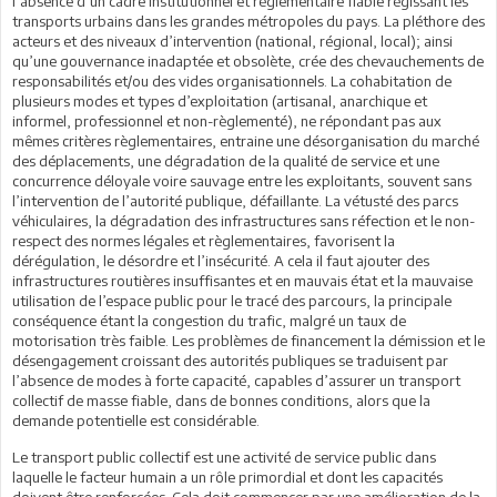
l’absence d’un cadre institutionnel et règlementaire fiable régissant les
transports urbains dans les grandes métropoles du pays. La pléthore des
acteurs et des niveaux d’intervention (national, régional, local); ainsi
qu’une gouvernance inadaptée et obsolète, crée des chevauchements de
responsabilités et/ou des vides organisationnels. La cohabitation de
plusieurs modes et types d’exploitation (artisanal, anarchique et
informel, professionnel et non-règlementé), ne répondant pas aux
mêmes critères règlementaires, entraine une désorganisation du marché
des déplacements, une dégradation de la qualité de service et une
concurrence déloyale voire sauvage entre les exploitants, souvent sans
l’intervention de l’autorité publique, défaillante. La vétusté des parcs
véhiculaires, la dégradation des infrastructures sans réfection et le non-
respect des normes légales et règlementaires, favorisent la
dérégulation, le désordre et l’insécurité. A cela il faut ajouter des
infrastructures routières insuffisantes et en mauvais état et la mauvaise
utilisation de l’espace public pour le tracé des parcours, la principale
conséquence étant la congestion du trafic, malgré un taux de
motorisation très faible. Les problèmes de financement la démission et le
désengagement croissant des autorités publiques se traduisent par
l’absence de modes à forte capacité, capables d’assurer un transport
collectif de masse fiable, dans de bonnes conditions, alors que la
demande potentielle est considérable.
Le transport public collectif est une activité de service public dans
laquelle le facteur humain a un rôle primordial et dont les capacités
doivent être renforcées. Cela doit commencer par une amélioration de la