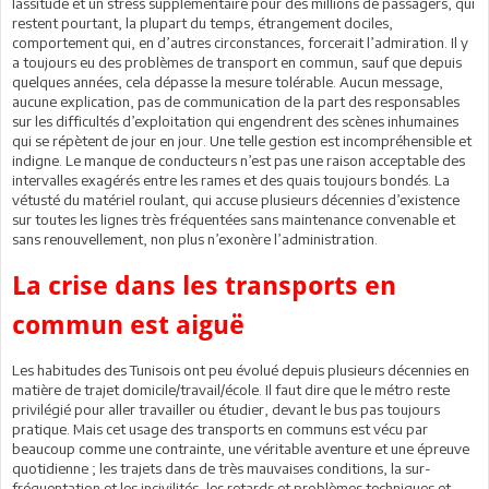
lassitude et un stress supplémentaire pour des millions de passagers, qui
restent pourtant, la plupart du temps, étrangement dociles,
comportement qui, en d’autres circonstances, forcerait l’admiration. Il y
a toujours eu des problèmes de transport en commun, sauf que depuis
quelques années, cela dépasse la mesure tolérable. Aucun message,
aucune explication, pas de communication de la part des responsables
sur les difficultés d’exploitation qui engendrent des scènes inhumaines
qui se répètent de jour en jour. Une telle gestion est incompréhensible et
indigne. Le manque de conducteurs n’est pas une raison acceptable des
intervalles exagérés entre les rames et des quais toujours bondés. La
vétusté du matériel roulant, qui accuse plusieurs décennies d’existence
sur toutes les lignes très fréquentées sans maintenance convenable et
sans renouvellement, non plus n’exonère l’administration.
La crise dans les transports en
commun est aiguë
Les habitudes des Tunisois ont peu évolué depuis plusieurs décennies en
matière de trajet domicile/travail/école. Il faut dire que le métro reste
privilégié pour aller travailler ou étudier, devant le bus pas toujours
pratique. Mais cet usage des transports en communs est vécu par
beaucoup comme une contrainte, une véritable aventure et une épreuve
quotidienne ; les trajets dans de très mauvaises conditions, la sur-
fréquentation et les incivilités, les retards et problèmes techniques et