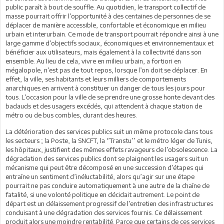
public paraît à bout de souffle. Au quotidien, le transport collectif de
masse pourrait offrir l’opportunité à des centaines de personnes de se
déplacer de manière accessible, confortable et économique en milieu
urbain et interurbain. Ce mode de transport pourrait répondre ainsi à une
large gamme d’objectifs sociaux, économiques et environnementaux et
bénéficier aux utilisateurs, mais également à la collectivité dans son
ensemble. Au lieu de cela, vivre en milieu urbain, a fortiori en
mégalopole, n’est pas de tout repos, lorsque l’on doit se déplacer. En
effet, la ville, ses habitants et leurs milliers de comportements
anarchiques en arrivent à constituer un danger de tous les jours pour
tous. L’occasion pour la ville de se prendre une grosse honte devant des
badauds et des usagers excédés, qui attendent à chaque station de
métro ou de bus combles, durant des heures.
La détérioration des services publics suit un même protocole dans tous
les secteurs ; la Poste, la SNCFT, la ‘’Transtu’’ et le métro léger de Tunis,
les hôpitaux, justifient des mêmes effets ravageurs de l’obsolescence. La
dégradation des services publics dont se plaignent les usagers suit un
mécanisme qui peut être décomposé en une succession d’étapes qui
entraîne un sentiment d’inéluctabilité, alors qu’agir sur une étape
pourrait ne pas conduire automatiquement à une autre de la chaîne de
fatalité, si une volonté politique en décidait autrement. Le point de
départ est un délaissement progressif de l’entretien des infrastructures
conduisant à une dégradation des services fournis. Ce délaissement
produit alors une moindre rentabilité. Parce que certains de ces services