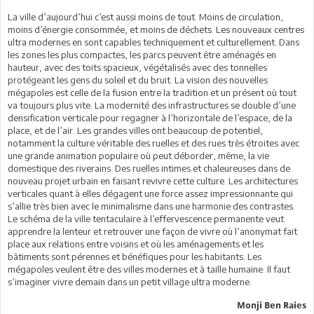
La ville d’aujourd’hui c’est aussi moins de tout. Moins de circulation,
moins d’énergie consommée, et moins de déchets. Les nouveaux centres
ultra modernes en sont capables techniquement et culturellement. Dans
les zones les plus compactes, les parcs peuvent être aménagés en
hauteur, avec des toits spacieux, végétalisés avec des tonnelles
protégeant les gens du soleil et du bruit. La vision des nouvelles
mégapoles est celle de la fusion entre la tradition et un présent où tout
va toujours plus vite. La modernité des infrastructures se double d’une
densification verticale pour regagner à l’horizontale de l’espace, de la
place, et de l’air. Les grandes villes ont beaucoup de potentiel,
notamment la culture véritable des ruelles et des rues très étroites avec
une grande animation populaire où peut déborder, même, la vie
domestique des riverains. Des ruelles intimes et chaleureuses dans de
nouveau projet urbain en faisant revivre cette culture. Les architectures
verticales quant à elles dégagent une force assez impressionnante qui
s’allie très bien avec le minimalisme dans une harmonie des contrastes.
Le schéma de la ville tentaculaire à l’effervescence permanente veut
apprendre la lenteur et retrouver une façon de vivre où l’anonymat fait
place aux relations entre voisins et où les aménagements et les
bâtiments sont pérennes et bénéfiques pour les habitants. Les
mégapoles veulent être des villes modernes et à taille humaine. Il faut
s’imaginer vivre demain dans un petit village ultra moderne.
Monji Ben Raies