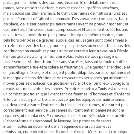
passagers, en dehors des stations, insalubrité et délabrement des
rames, vitre et portes défectueuses et cassées, graffitis obscènes, …
mais depuis ces derniers mois, le trafic des rames de métros à Tunis est
particulièrement défaillant et inhumain. Des voyageurs contraints, faute
de place, de laisser passer plusieurs rames avant de pouvoir monter ; et
qui, une fois à l'intérieur, sont compressés et littéralement collés les uns
aux autres au point de ne plus pouvoir bouger ni même respirer, tout
cela hors périodes de grèves, auquel cas les usagers sont condamnés à
se retourner vers les taxis, pour les plus pressés ou vers les bus dans des
conditions non enviables pour arriver en retard à leur travail ou à l’école.
Parfois quatre ou cinq rames, voire plus, vides de tous passagers,
traversent les stations bondées sans s’arrêter, laissant la foule dépitée
et manifestant à tue-tête colère et frustration. Une gestion anarchique et
un gaspillage d’énergie et d’argent public, dilapidés par incompétence et
le manque de considération et de respect des personnes qui utilisent ce
moyen pour se déplacer. Ce quotidien est le lot de nombreux voyageurs
depuis des mois, voire des années. Prendre le métro à Tunis est devenu
un combat quotidien que livrent tant de femmes, d’hommes et d’enfants.
Si le trafic est si perturbé, c'est parce que les équipes de maintenance,
qui devraient assurer l'entretien du réseau et des rames, n’assurent pas
correctement leur service. Les rames qui tombent en panne ne sont ni
réparées, ni remplacées. En conséquence, le parc véhiculaire se raréfie.
L’absentéisme du personnel, le laxisme, les périodes de repos
interminables au détriment de la fréquence de circulation et sa
démission, engendrent une indisponibilité du matériel roulant chronique.