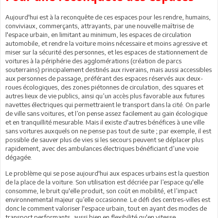
Aujourd'hui est à la reconquête de ces espaces pour les rendre, humains,
conviviaux, commerçants, attrayants, par une nouvelle maîtrise de
l'espace urbain, en limitant au minimum, les espaces de circulation
automobile, et rendre la voiture moins nécessaire et moins agressive et
miser sur la sécurité des personnes, et les espaces de stationnement de
voitures à la périphérie des agglomérations (création de parcs
souterrains) principalement destinés aux riverains, mais aussi accessibles
aux personnes de passage, préférant des espaces réservés aux deux-
roues écologiques, des zones piétonnes de circulation, des squares et
autres lieux de vie publics, ainsi qu’un accès plus favorable aux futures
navettes électriques qui permettraient le transport dans la cité. On parle
de ville sans voitures, et l’on pense assez facilement au gain écologique
et en tranquillité mesurable. Mais il existe d'autres bénéfices à une ville
sans voitures auxquels on ne pense pas tout de suite ; par exemple, il est
possible de sauver plus de vies si les secours peuvent se déplacer plus
rapidement, avec des ambulances électriques bénéficiant d’une voie
dégagée.
Le problème qui se pose aujourd'hui aux espaces urbains est la question
de la place de la voiture. Son utilisation est décriée par l’espace qu'elle
consomme, le bruit qu'elle produit, son coût en mobilité, et l’impact
environnemental majeur qu’elle occasionne. Le défi des centres-villes est
donc le comment valoriser l'espace urbain, tout en ayant des modes de
transport performants, aussi bien en flexibilité qu'en vitesse