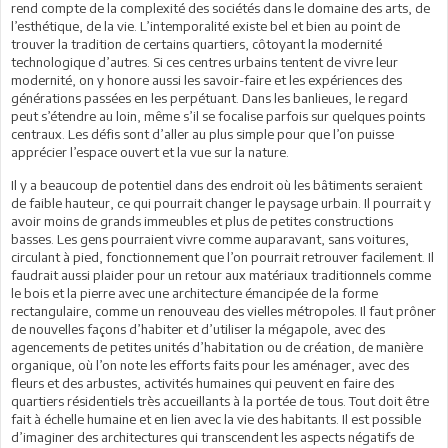
rend compte de la complexité des sociétés dans le domaine des arts, de
l’esthétique, de la vie. L’intemporalité existe bel et bien au point de
trouver la tradition de certains quartiers, côtoyant la modernité
technologique d’autres. Si ces centres urbains tentent de vivre leur
modernité, on y honore aussi les savoir-faire et les expériences des
générations passées en les perpétuant. Dans les banlieues, le regard
peut s’étendre au loin, même s’il se focalise parfois sur quelques points
centraux. Les défis sont d’aller au plus simple pour que l’on puisse
apprécier l’espace ouvert et la vue sur la nature.
Il y a beaucoup de potentiel dans des endroit où les bâtiments seraient
de faible hauteur, ce qui pourrait changer le paysage urbain. Il pourrait y
avoir moins de grands immeubles et plus de petites constructions
basses. Les gens pourraient vivre comme auparavant, sans voitures,
circulant à pied, fonctionnement que l’on pourrait retrouver facilement. Il
faudrait aussi plaider pour un retour aux matériaux traditionnels comme
le bois et la pierre avec une architecture émancipée de la forme
rectangulaire, comme un renouveau des vielles métropoles. Il faut prôner
de nouvelles façons d’habiter et d’utiliser la mégapole, avec des
agencements de petites unités d’habitation ou de création, de manière
organique, où l’on note les efforts faits pour les aménager, avec des
fleurs et des arbustes, activités humaines qui peuvent en faire des
quartiers résidentiels très accueillants à la portée de tous. Tout doit être
fait à échelle humaine et en lien avec la vie des habitants. Il est possible
d’imaginer des architectures qui transcendent les aspects négatifs de