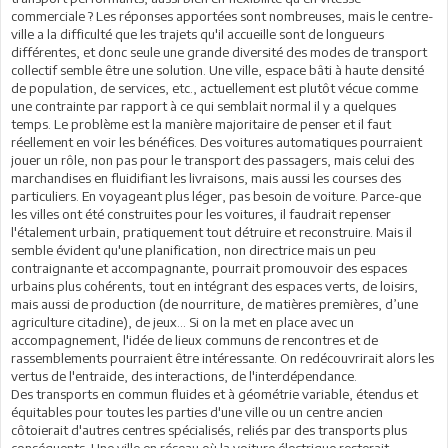
commerciale ? Les réponses apportées sont nombreuses, mais le centre-
ville a la difficulté que les trajets qu'il accueille sont de longueurs
différentes, et donc seule une grande diversité des modes de transport
collectif semble être une solution. Une ville, espace bâti à haute densité
de population, de services, etc., actuellement est plutôt vécue comme
une contrainte par rapport à ce qui semblait normal il y a quelques
temps. Le problème est la manière majoritaire de penser et il faut
réellement en voir les bénéfices. Des voitures automatiques pourraient
jouer un rôle, non pas pour le transport des passagers, mais celui des
marchandises en fluidifiant les livraisons, mais aussi les courses des
particuliers. En voyageant plus léger, pas besoin de voiture. Parce-que
les villes ont été construites pour les voitures, il faudrait repenser
l'étalement urbain, pratiquement tout détruire et reconstruire. Mais il
semble évident qu'une planification, non directrice mais un peu
contraignante et accompagnante, pourrait promouvoir des espaces
urbains plus cohérents, tout en intégrant des espaces verts, de loisirs,
mais aussi de production (de nourriture, de matières premières, d’une
agriculture citadine), de jeux... Si on la met en place avec un
accompagnement, l'idée de lieux communs de rencontres et de
rassemblements pourraient être intéressante. On redécouvrirait alors les
vertus de l'entraide, des interactions, de l'interdépendance.
Des transports en commun fluides et à géométrie variable, étendus et
équitables pour toutes les parties d'une ville ou un centre ancien
côtoierait d'autres centres spécialisés, reliés par des transports plus
conséquents. Une ville en réseau où la voiture électrique resterait