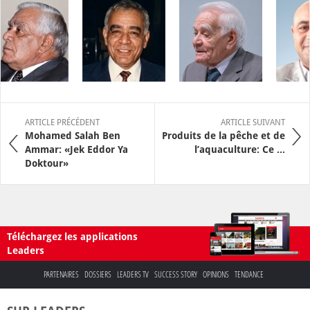
ARTICLE PRÉCÉDENT
ARTICLE SUIVANT
Mohamed Salah Ben
Produits de la pêche et de
Ammar: «Jek Eddor Ya
l’aquaculture: Ce ...
Doktour»
Téléchargez les applications
Leaders
PARTENAIRES
DOSSIERS
LEADERS TV
SUCCESS STORY
OPINIONS
TENDANCE