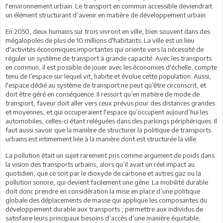
l'environnement urbain. Le transport en commun accessible deviendrait
un élément structurant d’avenir en matière de développement urbain.
En 2050, deux humains sur trois vivront en ville, bien souvent dans des
mégalopoles de plus de 10 millions d'habitants. La ville est un lieu
d'activités économiques importantes qui oriente vers la nécessité de
réguler un système de transport à grande capacité. Avec les transports
en commun, il est possible de jouer avec les économies d'échelle, compte
tenu de l’espace sur lequel vit, habite et évolue cette population. Aussi,
l'espace dédié au système de transport ne peut qu’être circonscrit, et
doit être géré en conséquence. Il ressort qu’en matière de mode de
transport, faveur doit aller vers ceux prévus pour des distances grandes
et moyennes, et qui occuperaient l'espace qu’occupent aujourd’hui les
automobiles, celles-ci étant reléguées dans des parkings périphériques. Il
faut aussi savoir que la manière de structurer la politique de transports
urbains est intimement liée à la manière dont est structurée la ville.
La pollution était un sujet rarement pris comme argument de poids dans
la vision des transports urbains, alors qu’il avait un réel impact au
quotidien, que ce soit par le dioxyde de carbone et autres gaz ou la
pollution sonore, qui devient facilement une gêne. La mobilité durable
doit donc prendre en considération la mise en place d’une politique
globale des déplacements de masse qui applique les composantes du
développement durable aux transports ; permettre aux individus de
satisfaire leurs principaux besoins d’accès d’une manière équitable,