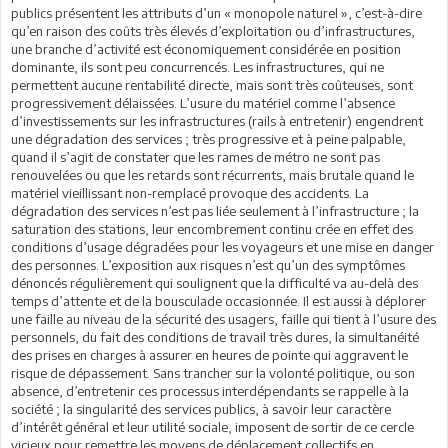
publics présentent les attributs d’un « monopole naturel », c’est-à-dire
qu’en raison des coûts très élevés d’exploitation ou d’infrastructures,
une branche d’activité est économiquement considérée en position
dominante, ils sont peu concurrencés. Les infrastructures, qui ne
permettent aucune rentabilité directe, mais sont très coûteuses, sont
progressivement délaissées. L’usure du matériel comme l’absence
d’investissements sur les infrastructures (rails à entretenir) engendrent
une dégradation des services ; très progressive et à peine palpable,
quand il s’agit de constater que les rames de métro ne sont pas
renouvelées ou que les retards sont récurrents, mais brutale quand le
matériel vieillissant non-remplacé provoque des accidents. La
dégradation des services n’est pas liée seulement à l’infrastructure ; la
saturation des stations, leur encombrement continu crée en effet des
conditions d’usage dégradées pour les voyageurs et une mise en danger
des personnes. L’exposition aux risques n’est qu’un des symptômes
dénoncés régulièrement qui soulignent que la difficulté va au-delà des
temps d’attente et de la bousculade occasionnée. Il est aussi à déplorer
une faille au niveau de la sécurité des usagers, faille qui tient à l’usure des
personnels, du fait des conditions de travail très dures, la simultanéité
des prises en charges à assurer en heures de pointe qui aggravent le
risque de dépassement. Sans trancher sur la volonté politique, ou son
absence, d’entretenir ces processus interdépendants se rappelle à la
société ; la singularité des services publics, à savoir leur caractère
d’intérêt général et leur utilité sociale, imposent de sortir de ce cercle
vicieux pour remettre les moyens de déplacement collectifs en