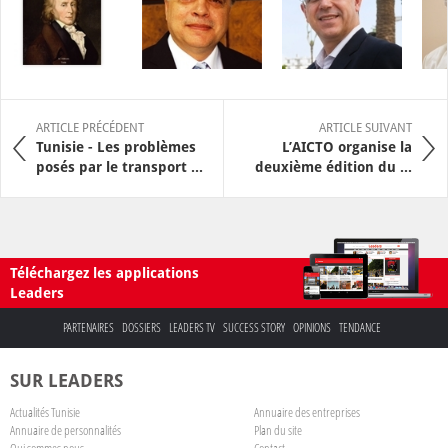
ARTICLE PRÉCÉDENT
ARTICLE SUIVANT
Tunisie - Les problèmes
L’AICTO organise la
posés par le transport ...
deuxième édition du ...
Téléchargez les applications
Leaders
PARTENAIRES
DOSSIERS
LEADERS TV
SUCCESS STORY
OPINIONS
TENDANCE
SUR LEADERS
Actualités Tunisie
Annuaire des entreprises
Annuaire de personnalités
Plan du site
Qui sommes nous
Contact