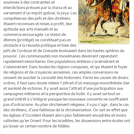
soumises à des contraintes et
interdictions prévues par la charia et au
versement d’un impôt spécial, la jizya. Les
compétences des juifs et des chrétiens
étaient reconnues et mises à profit, leur
aptitude aux arts manuels et au
commerce encouragée. Le statut de
dhimmi (protégé) ne constituait pas un
obstacle à la réussite politique et bien des
juifs de Cordoue et de Grenade évoluaient dans les hautes sphères du
pouvoir. Ces communautés non musulmanes devinrent cependant
rapidement minoritaires. Des populations entières s’arabisèrent et
s’islamisèrent. Dans toutes les régions conquises, et qui étaient le foyer
de religions et de croyances anciennes, ces amples conversions ne
cessent de susciter la curiosité des historiens. Parmi les causes de divers
ordres, il faut sans doute retenir l’attrait d’un message monothéiste clair
et auréolé de victoires. Il y avait aussi l’attrait d’une participation aux
campagnes militaires et la perspective du butin. Il y avait surtout un
grand intérêt à s’intégrer puisque les nouveaux convertis ne souffraient
pas d’ostracisme. Au plan strictement religieux, il a pu s’agir, dans le cas
des chrétiens, d’une faiblesse de la christianisation. On sait en effet que
les églises d’Occident étaient alors plus faiblement encadrées et moins
cultivées qu’en Orient. Pour les Israélites, les dissensions entre écoles ont
pu lasser un certain nombre de fidèles.