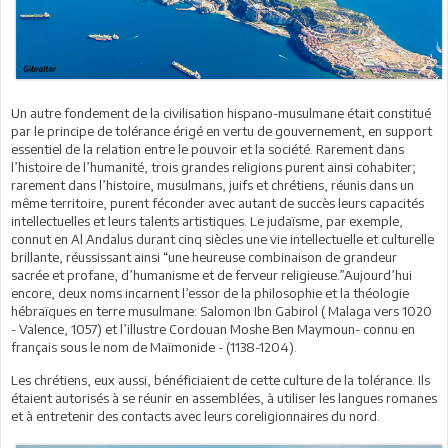
Un autre fondement de la civilisation hispano-musulmane était constitué
par le principe de tolérance érigé en vertu de gouvernement, en support
essentiel de la relation entre le pouvoir et la société. Rarement dans
l’histoire de l’humanité, trois grandes religions purent ainsi cohabiter;
rarement dans l’histoire, musulmans, juifs et chrétiens, réunis dans un
même territoire, purent féconder avec autant de succès leurs capacités
intellectuelles et leurs talents artistiques. Le judaïsme, par exemple,
connut en Al Andalus durant cinq siècles une vie intellectuelle et culturelle
brillante, réussissant ainsi “une heureuse combinaison de grandeur
sacrée et profane, d’humanisme et de ferveur religieuse.”Aujourd’hui
encore, deux noms incarnent l’essor de la philosophie et la théologie
hébraïques en terre musulmane: Salomon Ibn Gabirol ( Malaga vers 1020
- Valence, 1057) et l’illustre Cordouan Moshe Ben Maymoun- connu en
français sous le nom de Maïmonide - (1138-1204).
Les chrétiens, eux aussi, bénéficiaient de cette culture de la tolérance. Ils
étaient autorisés à se réunir en assemblées, à utiliser les langues romanes
et à entretenir des contacts avec leurs coreligionnaires du nord.