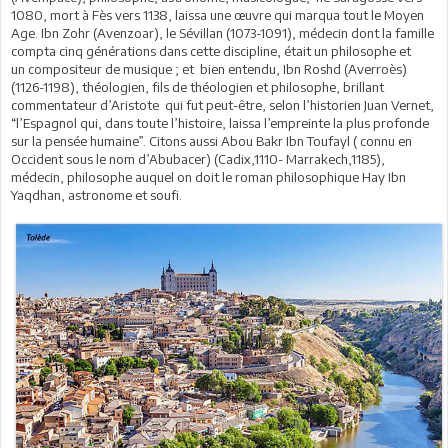
1080, mort à Fès vers 1138, laissa une œuvre qui marqua tout le Moyen
Age. Ibn Zohr (Avenzoar), le Sévillan (1073-1091), médecin dont la famille
compta cinq générations dans cette discipline, était un philosophe et
un compositeur de musique ; et bien entendu, Ibn Roshd (Averroès)
(1126-1198), théologien, fils de théologien et philosophe, brillant
commentateur d’Aristote qui fut peut-être, selon l’historien Juan Vernet,
“l’Espagnol qui, dans toute l’histoire, laissa l’empreinte la plus profonde
sur la pensée humaine”. Citons aussi Abou Bakr Ibn Toufayl ( connu en
Occident sous le nom d’Abubacer) (Cadix,1110- Marrakech,1185),
médecin, philosophe auquel on doit le roman philosophique Hay Ibn
Yaqdhan, astronome et soufi.