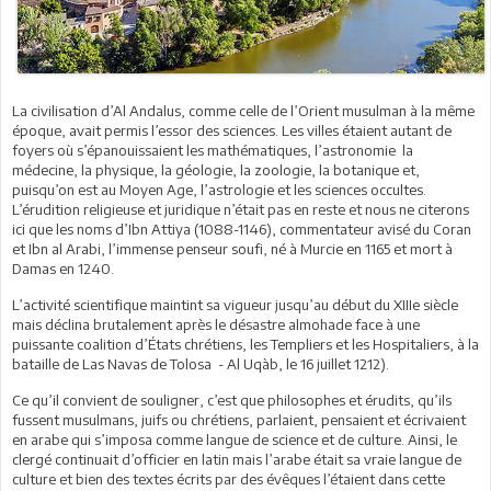
La civilisation d’Al Andalus, comme celle de l’Orient musulman à la même
époque, avait permis l’essor des sciences. Les villes étaient autant de
foyers où s’épanouissaient les mathématiques, l’astronomie la
médecine, la physique, la géologie, la zoologie, la botanique et,
puisqu’on est au Moyen Age, l’astrologie et les sciences occultes.
L’érudition religieuse et juridique n’était pas en reste et nous ne citerons
ici que les noms d’Ibn Attiya (1088-1146), commentateur avisé du Coran
et Ibn al Arabi, l’immense penseur soufi, né à Murcie en 1165 et mort à
Damas en 1240.
L’activité scientifique maintint sa vigueur jusqu’au début du XIIIe siècle
mais déclina brutalement après le désastre almohade face à une
puissante coalition d’États chrétiens, les Templiers et les Hospitaliers, à la
bataille de Las Navas de Tolosa - Al Uqàb, le 16 juillet 1212).
Ce qu’il convient de souligner, c’est que philosophes et érudits, qu’ils
fussent musulmans, juifs ou chrétiens, parlaient, pensaient et écrivaient
en arabe qui s’imposa comme langue de science et de culture. Ainsi, le
clergé continuait d’officier en latin mais l’arabe était sa vraie langue de
culture et bien des textes écrits par des évêques l’étaient dans cette