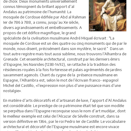
de choix. Deux monuments universellement
connus témoignent du brillant apport d’al
Andalus au patrimoine de l’humanité. La
mosquée de Cordoue édifiée par Abd al Rahman
Ier de 786 à 788, a connu, jusqu’au Xe siècle,
divers agrandissements et embellissements. A
propos de cet édifice magnifique, le grand
spécialiste de la civilisation musulmane André Miquel écrivait : “La
mosquée de Cordoue est un des quatre ou cinq monuments qui de par le
monde, nous disent, précisément dans son mystère, le sacré.” Dans un
tout autre registre mais tout aussi sublime, nous trouvons l’Alhambra de
Grenade. Cet ensemble architectural, construit par les derniers émirs
d’Espagne, les Nasrides (1238-1492), se rattache à la tradition des
résidences royales à la fois forteresse et palais agrémentés de jardins
savamment agencés. Chant du cygne de la présence musulmane en
Espagne, l’Alhambra est, selon le mot de l’écrivain franco- espagnol
Michel del Castillo, «l’expression non plus d’une puissance mais d’une
nostalgie».
En matière d’arts décoratifs et d’artisanat de luxe, l’apport d’Al Andalus
est considérable. Le prestige de ce patrimoine était tel que son modèle
se perpétua dans l’Espagne reconquise sous le nom d’art mudéjar, dont
le meilleur exemple est celui de l’Alcazar de Séville construit, dans sa
version définitive en 1364, par le roi Pedro Ier de Castille. Le vocabulaire
architectural et décoratif de l’Espagne musulmane est encore vivace