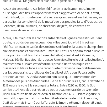
aujourd’hui au Maghreb ainsi que dans la péninsule ibérique.
Assez tôt cependant, sur le bel édifice de la civilisation musulmane
d’Espagne, des fissures apparaissent et s’aggravent. Al Andalus était,
malgré tout, un monde oriental avec ses grandeurs et ses faiblesses, en
particulier, la complexité de la mosaïque des peuples faite d’Arabes, de
Berbères, de musulmans, de chrétiens, de juifs, de convertis et
d’esclaves slaves et africains.
A cela, il faut ajouter les conflits entre clans et lignées dynastiques. Sans
doute, le poids devenu excessif des villes contribua-t-il à fragiliser
l’édifice. En 1031, le califat de Cordoue s’effondre, laissant le champ libre
aux dissensions et aux rivalités. Entre 1012 et 1039 apparaissent plusieurs
principautés dont les chefs (reyes de taifas) s’installent à Grenade,
Malaga, Séville, Badajoz, Saragosse. Une vie culturelle et intellectuelle s’y
maintient mais l’Islam est désormais privé d’unité politique et de
puissance militaire face à une reconquête chrétienne inexorable menée
par les souverains catholiques de Castille et d’Aragon. Face à cette
pression accrue, Al Andalus ne dut son salut qu’à l’intervention des
Almoravides puis des Almohades. Ce ne fut qu’un sursis, car la défaite de
1212 ouvre la voie à la reconquête totale. Entre 1230 et 1260, le Sud
tombe et Al Andalus est réduit au petit royaume nasride de Grenade
jusqu’à la chute finale de ce dernier bastion en 1492. L’Islam vigoureux
combatif, capable d’affronter les débuts de la modernité du monde,
était désormais incarné par la Turquie. L’Empire ottoman devenait ainsi,
et pour longtemps, la vraie menace pour la chrétienté.