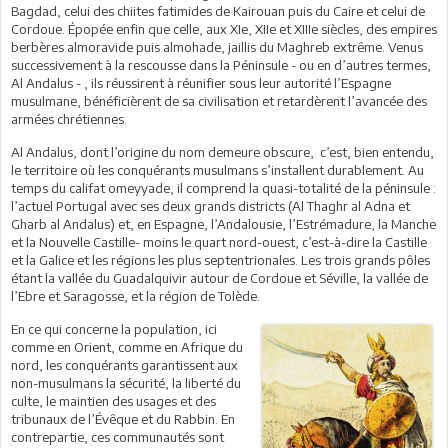
Bagdad, celui des chiites fatimides de Kairouan puis du Caire et celui de
Cordoue. Épopée enfin que celle, aux XIe, XIIe et XIIIe siècles, des empires
berbères almoravide puis almohade, jaillis du Maghreb extrême. Venus
successivement à la rescousse dans la Péninsule - ou en d’autres termes,
Al Andalus - , ils réussirent à réunifier sous leur autorité l’Espagne
musulmane, bénéficièrent de sa civilisation et retardèrent l’avancée des
armées chrétiennes.
Al Andalus, dont l’origine du nom demeure obscure, c’est, bien entendu,
le territoire où les conquérants musulmans s’installent durablement. Au
temps du califat omeyyade, il comprend la quasi-totalité de la péninsule :
l’actuel Portugal avec ses deux grands districts (Al Thaghr al Adna et
Gharb al Andalus) et, en Espagne, l’Andalousie, l’Estrémadure, la Manche
et la Nouvelle Castille- moins le quart nord-ouest, c’est-à-dire la Castille
et la Galice et les régions les plus septentrionales. Les trois grands pôles
étant la vallée du Guadalquivir autour de Cordoue et Séville, la vallée de
l’Ebre et Saragosse, et la région de Tolède.
En ce qui concerne la population, ici
comme en Orient, comme en Afrique du
nord, les conquérants garantissent aux
non-musulmans la sécurité, la liberté du
culte, le maintien des usages et des
tribunaux de l’Évêque et du Rabbin. En
contrepartie, ces communautés sont