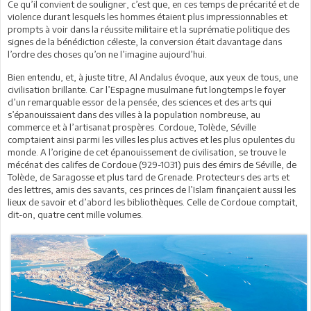
Ce qu’il convient de souligner, c’est que, en ces temps de précarité et de
violence durant lesquels les hommes étaient plus impressionnables et
prompts à voir dans la réussite militaire et la suprématie politique des
signes de la bénédiction céleste, la conversion était davantage dans
l’ordre des choses qu’on ne l’imagine aujourd’hui.
Bien entendu, et, à juste titre, Al Andalus évoque, aux yeux de tous, une
civilisation brillante. Car l’Espagne musulmane fut longtemps le foyer
d’un remarquable essor de la pensée, des sciences et des arts qui
s’épanouissaient dans des villes à la population nombreuse, au
commerce et à l’artisanat prospères. Cordoue, Tolède, Séville
comptaient ainsi parmi les villes les plus actives et les plus opulentes du
monde. A l’origine de cet épanouissement de civilisation, se trouve le
mécénat des califes de Cordoue (929-1031) puis des émirs de Séville, de
Tolède, de Saragosse et plus tard de Grenade. Protecteurs des arts et
des lettres, amis des savants, ces princes de l’Islam finançaient aussi les
lieux de savoir et d’abord les bibliothèques. Celle de Cordoue comptait,
dit-on, quatre cent mille volumes.