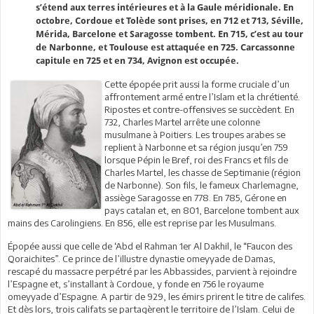
s’étend aux terres intérieures et à la Gaule méridionale. En
octobre, Cordoue et Tolède sont prises, en 712 et 713, Séville,
Mérida, Barcelone et Saragosse tombent. En 715, c’est au tour
de Narbonne, et Toulouse est attaquée en 725. Carcassonne
capitule en 725 et en 734, Avignon est occupée.
Cette épopée prit aussi la forme cruciale d’un
affrontement armé entre l’Islam et la chrétienté.
Ripostes et contre-offensives se succèdent. En
732, Charles Martel arrête une colonne
musulmane à Poitiers. Les troupes arabes se
replient à Narbonne et sa région jusqu’en 759
lorsque Pépin le Bref, roi des Francs et fils de
Charles Martel, les chasse de Septimanie (région
de Narbonne). Son fils, le fameux Charlemagne,
assiège Saragosse en 778. En 785, Gérone en
pays catalan et, en 801, Barcelone tombent aux
mains des Carolingiens. En 856, elle est reprise par les Musulmans.
Épopée aussi que celle de ‘Abd el Rahman 1er Al Dakhil, le “Faucon des
Qoraichites”. Ce prince de l’illustre dynastie omeyyade de Damas,
rescapé du massacre perpétré par les Abbassides, parvient à rejoindre
l’Espagne et, s’installant à Cordoue, y fonde en 756 le royaume
omeyyade d’Espagne. A partir de 929, les émirs prirent le titre de califes.
Et dès lors, trois califats se partagèrent le territoire de l’Islam. Celui de