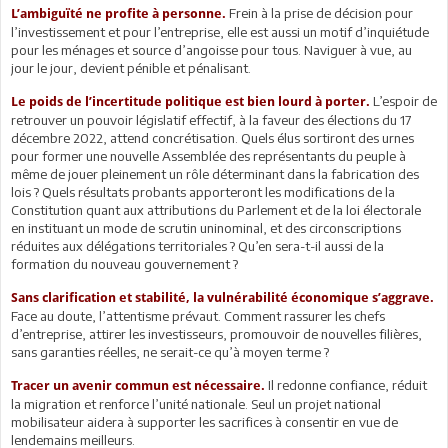
Frein à la prise de décision pour
L’ambiguïté ne profite à personne.
l’investissement et pour l’entreprise, elle est aussi un motif d’inquiétude
pour les ménages et source d’angoisse pour tous. Naviguer à vue, au
jour le jour, devient pénible et pénalisant.
L’espoir de
Le poids de l’incertitude politique est bien lourd à porter.
retrouver un pouvoir législatif effectif, à la faveur des élections du 17
décembre 2022, attend concrétisation. Quels élus sortiront des urnes
pour former une nouvelle Assemblée des représentants du peuple à
même de jouer pleinement un rôle déterminant dans la fabrication des
lois ? Quels résultats probants apporteront les modifications de la
Constitution quant aux attributions du Parlement et de la loi électorale
en instituant un mode de scrutin uninominal, et des circonscriptions
réduites aux délégations territoriales ? Qu’en sera-t-il aussi de la
formation du nouveau gouvernement ?
Sans clarification et stabilité, la vulnérabilité économique s’aggrave.
Face au doute, l’attentisme prévaut. Comment rassurer les chefs
d’entreprise, attirer les investisseurs, promouvoir de nouvelles filières,
sans garanties réelles, ne serait-ce qu’à moyen terme ?
Il redonne confiance, réduit
Tracer un avenir commun est nécessaire.
la migration et renforce l’unité nationale. Seul un projet national
mobilisateur aidera à supporter les sacrifices à consentir en vue de
lendemains meilleurs.