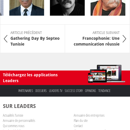
ARTICLE PRÉCÉDENT
ARTICLE SUIVANT
Gathering Day By Septeo
Francophonie: Une
Tunisie
communication réussie
Téléchargez les applications
Leaders
PARTENAIRES
DOSSIERS
LEADERS TV
SUCCESS STORY
OPINIONS
TENDANCE
SUR LEADERS
Actualités Tunisie
Annuaire des entreprises
Annuaire de personnalités
Plan du site
Qui sommes nous
Contact