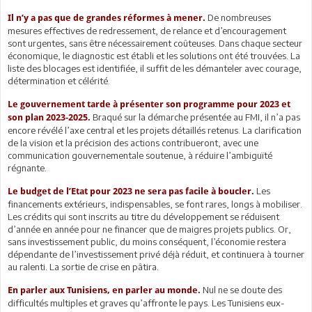
De nombreuses
Il n’y a pas que de grandes réformes à mener.
mesures effectives de redressement, de relance et d’encouragement
sont urgentes, sans être nécessairement coûteuses. Dans chaque secteur
économique, le diagnostic est établi et les solutions ont été trouvées. La
liste des blocages est identifiée, il suffit de les démanteler avec courage,
détermination et célérité.
Le gouvernement tarde à présenter son programme pour 2023 et
Braqué sur la démarche présentée au FMI, il n’a pas
son plan 2023-2025.
encore révélé l’axe central et les projets détaillés retenus. La clarification
de la vision et la précision des actions contribueront, avec une
communication gouvernementale soutenue, à réduire l’ambiguïté
régnante.
Les
Le budget de l’Etat pour 2023 ne sera pas facile à boucler.
financements extérieurs, indispensables, se font rares, longs à mobiliser.
Les crédits qui sont inscrits au titre du développement se réduisent
d’année en année pour ne financer que de maigres projets publics. Or,
sans investissement public, du moins conséquent, l’économie restera
dépendante de l’investissement privé déjà réduit, et continuera à tourner
au ralenti. La sortie de crise en pâtira.
Nul ne se doute des
En parler aux Tunisiens, en parler au monde.
difficultés multiples et graves qu’affronte le pays. Les Tunisiens eux-