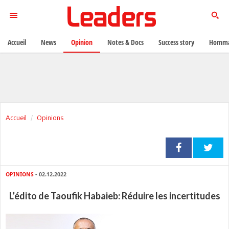
Accueil
News
Opinion
Notes & Docs
Success story
Homma
Accueil
Opinions
OPINIONS
- 02.12.2022
L’édito de Taoufik Habaieb: Réduire les incertitudes