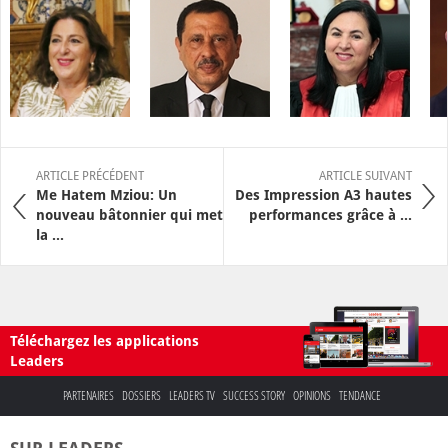
ARTICLE PRÉCÉDENT
ARTICLE SUIVANT
Me Hatem Mziou: Un
Des Impression A3 hautes
nouveau bâtonnier qui met
performances grâce à ...
la ...
Téléchargez les applications
Leaders
PARTENAIRES
DOSSIERS
LEADERS TV
SUCCESS STORY
OPINIONS
TENDANCE