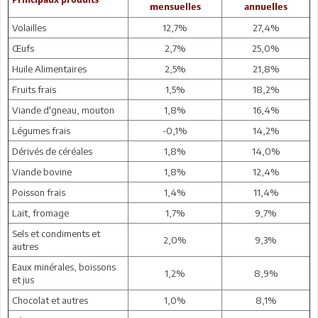
mensuelles
annuelles
Volailles
12,7%
27,4%
Œufs
2,7%
25,0%
Huile Alimentaires
2,5%
21,8%
Fruits frais
1,5%
18,2%
Viande d'gneau, mouton
1,8%
16,4%
Légumes frais
-0,1%
14,2%
Dérivés de céréales
1,8%
14,0%
Viande bovine
1,8%
12,4%
Poisson frais
1,4%
11,4%
Lait, fromage
1,7%
9,7%
Sels et condiments et
2,0%
9,3%
autres
Eaux minérales, boissons
1,2%
8,9%
et jus
Chocolat et autres
1,0%
8,1%