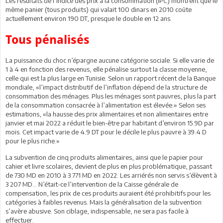
Les résultats de l’indice des prix à la consommation (IPC) montrent que le
même panier (tous produits) qui valait 100 dinars en 2010 coûte
actuellement environ 190 DT, presque le double en 12 ans.
Tous pénalisés
La puissance du choc n’épargne aucune catégorie sociale. Si elle varie de
1 à 4 en fonction des revenus, elle pénalise surtout la classe moyenne,
celle qui est la plus large en Tunisie. Selon un rapport récent de la Banque
mondiale, «l’impact distributif de l’inflation dépend de la structure de
consommation des ménages. Plus les ménages sont pauvres, plus la part
de la consommation consacrée à l’alimentation est élevée.» Selon ses
estimations, «la hausse des prix alimentaires et non alimentaires entre
janvier et mai 2022 a réduit le bien-être par habitant d’environ 15.9D par
mois. Cet impact varie de 4.9 DT pour le décile le plus pauvre à 39.4 D
pour le plus riche.»
La subvention de cinq produits alimentaires, ainsi que le papier pour
cahier et livre scolaires, devient de plus en plus problématique, passant
de 730 MD en 2010 à 3 771 MD en 2022. Les arriérés non servis s’élèvent à
3 207 MD… N’était-ce l’intervention de la Caisse générale de
compensation, les prix de ces produits auraient été prohibitifs pour les
catégories à faibles revenus. Mais la généralisation de la subvention
s’avère abusive. Son ciblage, indispensable, ne sera pas facile à
effectuer.