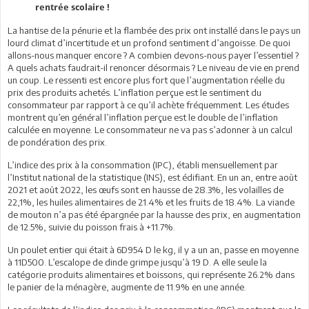
rentrée scolaire !
La hantise de la pénurie et la flambée des prix ont installé dans le pays un
lourd climat d’incertitude et un profond sentiment d’angoisse. De quoi
allons-nous manquer encore ? A combien devons-nous payer l’essentiel ?
A quels achats faudrait-il renoncer désormais ? Le niveau de vie en prend
un coup. Le ressenti est encore plus fort que l’augmentation réelle du
prix des produits achetés. L’inflation perçue est le sentiment du
consommateur par rapport à ce qu’il achète fréquemment. Les études
montrent qu’en général l’inflation perçue est le double de l’inflation
calculée en moyenne. Le consommateur ne va pas s’adonner à un calcul
de pondération des prix.
L’indice des prix à la consommation (IPC), établi mensuellement par
l’Institut national de la statistique (INS), est édifiant. En un an, entre août
2021 et août 2022, les œufs sont en hausse de 28.3%, les volailles de
22,1%, les huiles alimentaires de 21.4% et les fruits de 18.4%. La viande
de mouton n’a pas été épargnée par la hausse des prix, en augmentation
de 12.5%, suivie du poisson frais à +11.7%.
Un poulet entier qui était à 6D954 D le kg, il y a un an, passe en moyenne
à 11D500. L’escalope de dinde grimpe jusqu’à 19 D. A elle seule la
catégorie produits alimentaires et boissons, qui représente 26.2% dans
le panier de la ménagère, augmente de 11.9% en une année.