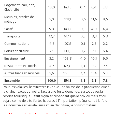
Logement, eau, gaz,
19,0
143,9
0,4
6,4
5,8
électricité
Meubles, articles de
5,9
161,1
0,6
11,6
8,5
ménage
Santé
5,8
143,2
0,3
4,0
4,0
Transports
12,7
147,7
0,3
8,3
6,8
Communications
4,6
107,8
0,1
2,3
2,2
Loisirs et culture
2,1
139,5
0,7
7,3
6,4
Enseignement
3,2
169,8
4,0
10,1
9,6
Restaurants et Hôtels
4,6
176,8
1,3
9,2
7,6
Autres biens et services
5,6
169,9
1,2
9,4
6,9
Ensemble
100,0
154,3
1,1
9,1
7,8
Pour les volailles, le ministère invoque une baisse de la production due à
la chaleur exceptionnelle, face à une forte demande, surtout avec la
reprise touristique. Il faut signaler cependant que le prix du maïs et du
soja a connu de très fortes hausses à l’importation, pénalisant à la fois
les industriels et les éleveurs et, en définitive, le consommateur.