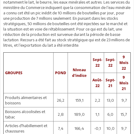
notamment le lait, le beurre, les eaux minérales et autres. Les services du
ministère du Commerce indiquent que la consommation de l’eau minérale
a connu cet été un pic inédit de 10 millions de bouteilles par jour, pour
une production de 7 millions seulement. En puisant dans les stocks
stratégiques, 50 millions de bouteilles ont été injectées sur le marché et
la situation est en voie de rétablissement. Pour ce qui est du lait, une
réduction de la production est survenue durant la période de basse
lactation. Recours a été fait au stock stratégique qui est de 23 millions de
litres, et l’exportation du lait a été interdite.
9
Sept-
Sept-
Mois
22
22
22
Niveau
GROUPES
POND
d'indice
9
Août-
Sept-
Mois
22
21
21
Produits alimentaires et
26,2
159,1
2,2
13,0
9,7
boissons
Boissons alcoolisées et
2,8
189,0
1,1
6,0
15,7
tabac
Articles d'habillement et
7,4
166,4
-0,1
10,0
9,7
chaussures