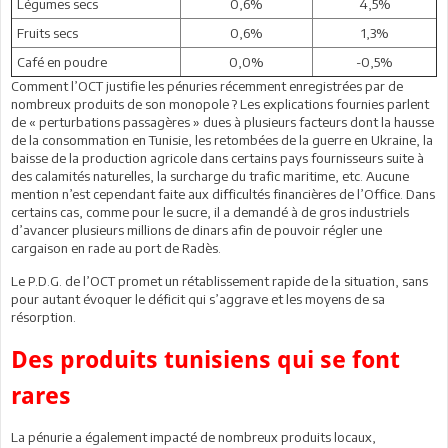
Légumes secs
0,6%
4,5%
Fruits secs
0,6%
1,3%
Café en poudre
0,0%
-0,5%
Comment l’OCT justifie les pénuries récemment enregistrées par de
nombreux produits de son monopole ? Les explications fournies parlent
de « perturbations passagères » dues à plusieurs facteurs dont la hausse
de la consommation en Tunisie, les retombées de la guerre en Ukraine, la
baisse de la production agricole dans certains pays fournisseurs suite à
des calamités naturelles, la surcharge du trafic maritime, etc. Aucune
mention n’est cependant faite aux difficultés financières de l’Office. Dans
certains cas, comme pour le sucre, il a demandé à de gros industriels
d’avancer plusieurs millions de dinars afin de pouvoir régler une
cargaison en rade au port de Radès.
Le P.D.G. de l’OCT promet un rétablissement rapide de la situation, sans
pour autant évoquer le déficit qui s’aggrave et les moyens de sa
résorption.
Des produits tunisiens qui se font
rares
La pénurie a également impacté de nombreux produits locaux,