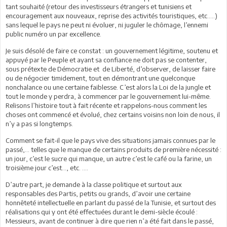
tant souhaité (retour des investisseurs étrangers et tunisiens et
encouragement aux nouveaux, reprise des activités touristiques, etc.….)
sans lequel le pays ne peut ni évoluer, ni juguler le chômage, l’ennemi
public numéro un par excellence.
Je suis désolé de faire ce constat : un gouvernement légitime, soutenu et
appuyé par le Peuple et ayant sa confiance ne doit pas se contenter,
sous prétexte de Démocratie et de Liberté, d’observer, de laisser faire
ou de négocier timidement, tout en démontrant une quelconque
nonchalance ou une certaine faiblesse. C’est alors la Loi de la jungle et
tout le monde y perdra, à commencer par le gouvernement lui-même.
Relisons l’histoire tout à fait récente et rappelons-nous comment les
choses ont commencé et évolué, chez certains voisins non loin de nous, il
n’y a pas si longtemps.
Comment se fait-il que le pays vive des situations jamais connues par le
passé,… telles que le manque de certains produits de première nécessité :
un jour, c’est le sucre qui manque, un autre c’est le café ou la farine, un
troisième jour c’est…, etc. ….
D’autre part, je demande à la classe politique et surtout aux
responsables des Partis, petits ou grands, d’avoir une certaine
honnêteté intellectuelle en parlant du passé de la Tunisie, et surtout des
réalisations qui y ont été effectuées durant le demi-siècle écoulé :
Messieurs, avant de continuer à dire que rien n’a été fait dans le passé,