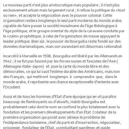
Le nouveau parti n'est plus aristocratique mais populaire ; il n'est plus
exclusivement urbain mais largement rural ; il refuse la politique du «tout
ou rien», et accepte la négociation avec le pouvoir colonial. Cette
organisation restera longtemps le seul parti moderne du monde arabe,
capable de faire passer la société musulmane de l'âge théologique à
l'âge politique, et le groupe oriental du style de la caravane conduite par
le «zaïm» prophétique, à celui de l'organisation de masse appuyant le
leader politique. Bien sûr, le pouvoir de Bourguiba reste fondé sur des
données charismatiques, mais son ascendant est désormais rationalisé.
Incarcéré à Marseille en 1938, Bourguiba est libéré par les Allemands en
1942 ; il ne fut pas fasciné par les forces nazies et fascistes de l'Axe (
Allemagne-Italie –Japon) et joue la carte du monde libre et des
démocraties, ce qui lui vaut l'estime durable des Américains, mais non
des Français, qui mettront longtemps à comprendre que, dans le
monde arabe, il représente une chance exceptionnelle d'entente avec
l'Occident.
Aussi et de tous les hommes d'État d'une époque qui en vit paraître
beaucoup de flamboyants ou d'abusifs, Habib Bourguiba est
probablement celui dont le nom se confond le plus totalement avec la
fondation et les premiers développements d'un État. Créateur de la
première organisation qui posât avec sérieux le problème de
l'indépendance tunisienne, chef de parti et d'insurrection, négociateur,
prisonnier, fondateur de l'État, «combattant suprême» et guide