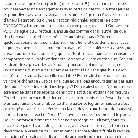
avons été obligé d’en importer ( quelle honte !!!) de bonnes quantités
pour respecter nos engagements avec certains clients. D’autres jeunes,
et pour diverses raisons, venaient devant le siège d’un Gouvernorat ou
d’une Délégation, ou d’une Direction régionale, scander le slogan
*DEGAGE* à l’intention du responsable en place, qu’il soit Gouverneur,
PDG, Délégué ou Directeur? Dans un cas comme dans l’autre, de quel
droit peuvent-ils mettre en péril l’économie du pays ? Comment,
quelques soient les raisons des manifestations et des demandes, aussi
légitimes soient-elles, comment on avait admis et toléré cela ? Aussi, ne
voyant aucune réaction énergique de l’Etat condamnant et interdisant ce
comportement nuisible et dangereux parce qu’il est contagieux, l’on est
en droit de se poser des questions : pourquoi cet immobilisme, ce
laxisme et ce mutisme de la part des Autorités ? Dans quel but a-t-on
laissé faire et autorisé pareille conduite ? Est-ce ainsi que nous allons
vaincre le chômage ? Est-ce ainsi que nous allons encourager les bailleurs
de fonds à venir investir dans le pays ? Est-ce ainsi que la Démocratie va
être ancrée dans nos esprits, dans notre attitude, et dans nos mœurs ?
Ceci était compréhensible durant les premiers mois de la Révolution pour
plusieurs raisons dont l’absence d’une autorité légitime mais cela s’est
prolongé durant des années et si cela est devenu une habitude, banalisé,
alors adieu veau, vache, *bœuf*, couvée, comme l’a si bien dit le poète
De La Fontaine !! Admettre cela et ne pas réagir en utilisant, tous les
moyens légaux disponibles, et même, au besoin, la force, détériorera
davantage le Prestige de l’Etat et rendra encore plus difficile la reprise
en mains nécessaire et indispensable au développement économique