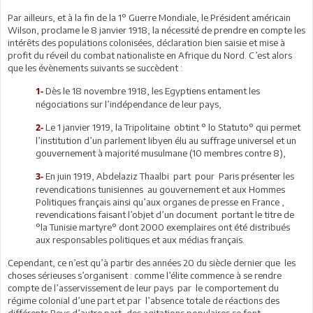
Par ailleurs, et à la fin de la 1° Guerre Mondiale, le Président américain
Wilson, proclame le 8 janvier 1918, la nécessité de prendre en compte les
intérêts des populations colonisées, déclaration bien saisie et mise à
profit du réveil du combat nationaliste en Afrique du Nord. C’est alors
que les évènements suivants se succèdent :
Dès le 18 novembre 1918, les Egyptiens entament les
1-
négociations sur l’indépendance de leur pays,
Le 1 janvier 1919, la Tripolitaine obtint ° lo Statuto° qui permet
2-
l’institution d’un parlement libyen élu au suffrage universel et un
gouvernement à majorité musulmane (10 membres contre 8),
En juin 1919, Abdelaziz Thaalbi part pour Paris présenter les
3-
revendications tunisiennes au gouvernement et aux Hommes
Politiques français ainsi qu’aux organes de presse en France ,
revendications faisant l’objet d’un document portant le titre de
°la Tunisie martyre° dont 2000 exemplaires ont été distribués
aux responsables politiques et aux médias français.
Cependant, ce n’est qu’à partir des années 20 du siècle dernier que les
choses sérieuses s’organisent : comme l’élite commence à se rendre
compte de l’asservissement de leur pays par le comportement du
régime colonial d’une part et par l’absence totale de réactions des
différents Beys d’autre part, des agitations populaires se font