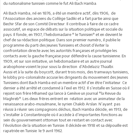
du nationalisme tunisien comme le fut Ali Bach Hamba.
Ali Bach Hamba, né en 1876, a été un membre actif, dès 1906, de
l’Association des anciens du Collège Sadiki et a fait partie ainsi que
Bechir Sfar de son Comité Directeur. Il contribue à faire de ce cadre
associatif, un espace de débats sur la situation politique et sociale du
pays. Il fonde, en 1907, l’hebdomadaire ° le Tunisien° et en devient le
chef de sa rédaction politique. Dans son premier numéro, il publie le
programme du parti des Jeunes Tunisiens et choisit d’éviter la
confrontation directe avec les autorités françaises et privilégie les
contacts avec la gauche française pour défendre la cause tunisienne. En
1909, et sur son initiative, un hebdomadaire et un autre journal
arabophone voient le jour sous la direction d’Abdelaziz Thaalbi.
Aussi et à la suite du boycott, durant trois mois, des tramways tunisiens,
le lobby pro-colonialiste accuse les dirigeants du mouvement des Jeunes
Tunisiens dont Bach Hamba est un membre actif d’en être l’initiateur. Ce
dernier a été arrêté et condamné à l’exil en 1912. Il s’installe en Suisse où il
rejoint son frère Mhamed qui lance à Genève un journal °la Revue du
Maghreb°. Les deux frères entrent en relation avec un animateur de la
renaissance arabo-musulmane, le syrien Chakib Arslan. N’ayant pas
réussi à réunir ses compagnons déchus, Bach Hamba décide, en 1913, de
s’installer à Constantinople où il accède à d’importantes fonctions au
sein du gouvernement ottoman tout en restant en contact avec
l’évolution de la situation en Tunisie. Il décède en 1918 et sa dépouille est
rapatriée en Tunisie le 9 avril 1962.