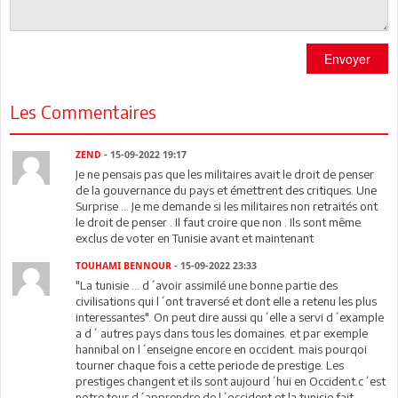
Envoyer
Les Commentaires
ZEND
- 15-09-2022 19:17
Je ne pensais pas que les militaires avait le droit de penser
de la gouvernance du pays et émettrent des critiques. Une
Surprise ... Je me demande si les militaires non retraités ont
le droit de penser . Il faut croire que non . Ils sont même
exclus de voter en Tunisie avant et maintenant
TOUHAMI BENNOUR
- 15-09-2022 23:33
"La tunisie ... d´avoir assimilé une bonne partie des
civilisations qui l´ont traversé et dont elle a retenu les plus
interessantes". On peut dire aussi qu´elle a servi d´example
a d´ autres pays dans tous les domaines. et par exemple
hannibal on l´enseigne encore en occident. mais pourqoi
tourner chaque fois a cette periode de prestige. Les
prestiges changent et ils sont aujourd´hui en Occident.c´est
notre tour d´apprendre de l´occident et la tunisie fait