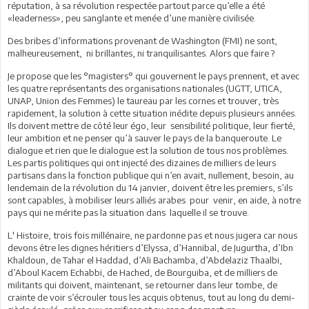
réputation, à sa révolution respectée partout parce qu’elle a été
«leaderness», peu sanglante et menée d’une manière civilisée.
Des bribes d’informations provenant de Washington (FMI) ne sont,
malheureusement, ni brillantes, ni tranquilisantes. Alors que faire ?
Je propose que les °magisters° qui gouvernent le pays prennent, et avec
les quatre représentants des organisations nationales (UGTT, UTICA,
UNAP, Union des Femmes) le taureau par les cornes et trouver, très
rapidement, la solution à cette situation inédite depuis plusieurs années.
Ils doivent mettre de côté leur égo, leur sensibilité politique, leur fierté,
leur ambition et ne penser qu’à sauver le pays de la banqueroute. Le
dialogue et rien que le dialogue est la solution de tous nos problèmes.
Les partis politiques qui ont injecté des dizaines de milliers de leurs
partisans dans la fonction publique qui n’en avait, nullement, besoin, au
lendemain de la révolution du 14 janvier, doivent être les premiers, s’ils
sont capables, à mobiliser leurs alliés arabes pour venir, en aide, à notre
pays qui ne mérite pas la situation dans laquelle il se trouve.
L' Histoire, trois fois millénaire, ne pardonne pas et nous jugera car nous
devons être les dignes héritiers d’Elyssa, d’Hannibal, de Jugurtha, d’Ibn
Khaldoun, de Tahar el Haddad, d’Ali Bachamba, d’Abdelaziz Thaalbi,
d’Aboul Kacem Echabbi, de Hached, de Bourguiba, et de milliers de
militants qui doivent, maintenant, se retourner dans leur tombe, de
crainte de voir s’écrouler tous les acquis obtenus, tout au long du demi-