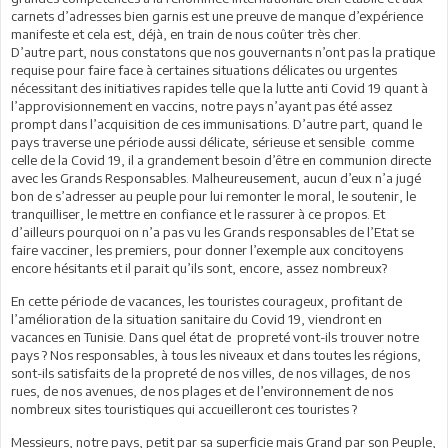
carnets d’adresses bien garnis est une preuve de manque d’expérience
manifeste et cela est, déjà, en train de nous coûter très cher.
D’autre part, nous constatons que nos gouvernants n’ont pas la pratique
requise pour faire face à certaines situations délicates ou urgentes
nécessitant des initiatives rapides telle que la lutte anti Covid 19 quant à
l’approvisionnement en vaccins, notre pays n’ayant pas été assez
prompt dans l’acquisition de ces immunisations. D’autre part, quand le
pays traverse une période aussi délicate, sérieuse et sensible comme
celle de la Covid 19, il a grandement besoin d’être en communion directe
avec les Grands Responsables. Malheureusement, aucun d’eux n’a jugé
bon de s’adresser au peuple pour lui remonter le moral, le soutenir, le
tranquilliser, le mettre en confiance et le rassurer à ce propos. Et
d’ailleurs pourquoi on n’a pas vu les Grands responsables de l’Etat se
faire vacciner, les premiers, pour donner l’exemple aux concitoyens
encore hésitants et il parait qu’ils sont, encore, assez nombreux?
En cette période de vacances, les touristes courageux, profitant de
l’amélioration de la situation sanitaire du Covid 19, viendront en
vacances en Tunisie. Dans quel état de propreté vont-ils trouver notre
pays ? Nos responsables, à tous les niveaux et dans toutes les régions,
sont-ils satisfaits de la propreté de nos villes, de nos villages, de nos
rues, de nos avenues, de nos plages et de l’environnement de nos
nombreux sites touristiques qui accueilleront ces touristes ?
Messieurs, notre pays, petit par sa superficie mais Grand par son Peuple,