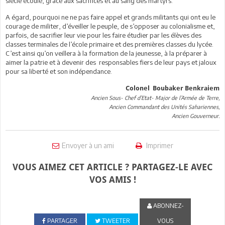
siècle écoulé, grâce aux sacrifices et au sang des martyrs.
A égard, pourquoi ne ne pas faire appel et grands militants qui ont eu le
courage de militer, d’éveiller le peuple, de s’opposer au colonialisme et,
parfois, de sacrifier leur vie pour les faire étudier par les élèves des
classes terminales de l’école primaire et des premières classes du lycée.
C’est ainsi qu’on veillera à la formation de la jeunesse, à la préparer à
aimer la patrie et à devenir des responsables fiers de leur pays et jaloux
pour sa liberté et son indépendance.
Colonel Boubaker Benkraiem
Ancien Sous- Chef d’Etat- Major de l’Armée de Terre,
Ancien Commandant des Unités Sahariennes,
Ancien Gouverneur.
Envoyer à un ami
Imprimer
VOUS AIMEZ CET ARTICLE ? PARTAGEZ-LE AVEC
VOS AMIS !
ABONNEZ-
PARTAGER
TWEETER
VOUS