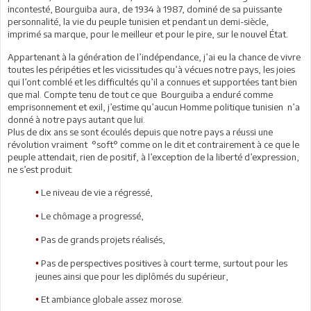
incontesté, Bourguiba aura, de 1934 à 1987, dominé de sa puissante
personnalité, la vie du peuple tunisien et pendant un demi-siècle,
imprimé sa marque, pour le meilleur et pour le pire, sur le nouvel État.
Appartenant à la génération de l’indépendance, j’ai eu la chance de vivre
toutes les péripéties et les vicissitudes qu’à vécues notre pays, les joies
qui l’ont comblé et les difficultés qu’il a connues et supportées tant bien
que mal. Compte tenu de tout ce que Bourguiba a enduré comme
emprisonnement et exil, j’estime qu’aucun Homme politique tunisien n’a
donné à notre pays autant que lui.
Plus de dix ans se sont écoulés depuis que notre pays a réussi une
révolution vraiment °soft° comme on le dit et contrairement à ce que le
peuple attendait, rien de positif, à l’exception de la liberté d’expression,
ne s’est produit:
Le niveau de vie a régressé,
•
Le chômage a progressé,
•
Pas de grands projets réalisés,
•
Pas de perspectives positives à court terme, surtout pour les
•
jeunes ainsi que pour les diplômés du supérieur,
Et ambiance globale assez morose.
•