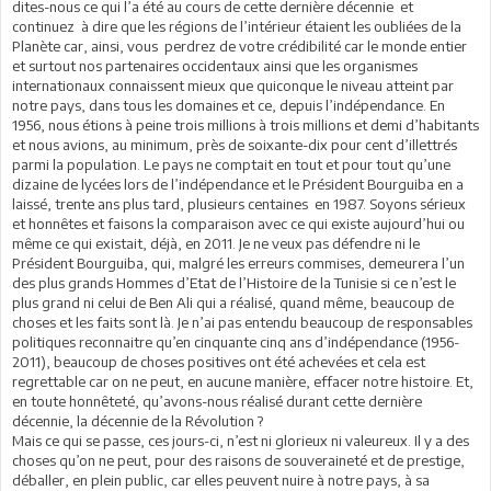
dites-nous ce qui l’a été au cours de cette dernière décennie et
continuez à dire que les régions de l’intérieur étaient les oubliées de la
Planète car, ainsi, vous perdrez de votre crédibilité car le monde entier
et surtout nos partenaires occidentaux ainsi que les organismes
internationaux connaissent mieux que quiconque le niveau atteint par
notre pays, dans tous les domaines et ce, depuis l’indépendance. En
1956, nous étions à peine trois millions à trois millions et demi d’habitants
et nous avions, au minimum, près de soixante-dix pour cent d’illettrés
parmi la population. Le pays ne comptait en tout et pour tout qu’une
dizaine de lycées lors de l’indépendance et le Président Bourguiba en a
laissé, trente ans plus tard, plusieurs centaines en 1987. Soyons sérieux
et honnêtes et faisons la comparaison avec ce qui existe aujourd’hui ou
même ce qui existait, déjà, en 2011. Je ne veux pas défendre ni le
Président Bourguiba, qui, malgré les erreurs commises, demeurera l’un
des plus grands Hommes d’Etat de l’Histoire de la Tunisie si ce n’est le
plus grand ni celui de Ben Ali qui a réalisé, quand même, beaucoup de
choses et les faits sont là. Je n’ai pas entendu beaucoup de responsables
politiques reconnaitre qu’en cinquante cinq ans d’indépendance (1956-
2011), beaucoup de choses positives ont été achevées et cela est
regrettable car on ne peut, en aucune manière, effacer notre histoire. Et,
en toute honnêteté, qu’avons-nous réalisé durant cette dernière
décennie, la décennie de la Révolution ?
Mais ce qui se passe, ces jours-ci, n’est ni glorieux ni valeureux. Il y a des
choses qu’on ne peut, pour des raisons de souveraineté et de prestige,
déballer, en plein public, car elles peuvent nuire à notre pays, à sa