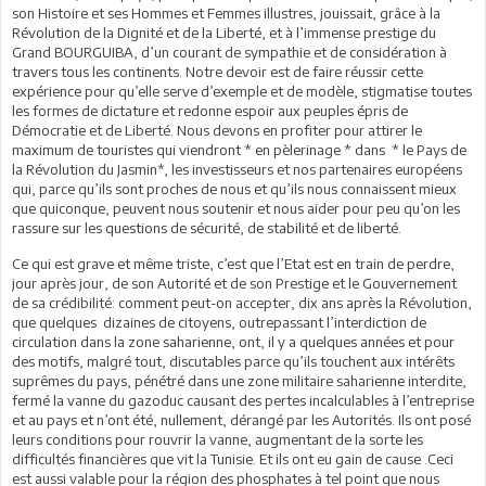
son Histoire et ses Hommes et Femmes illustres, jouissait, grâce à la
Révolution de la Dignité et de la Liberté, et à l’immense prestige du
Grand BOURGUIBA, d’un courant de sympathie et de considération à
travers tous les continents. Notre devoir est de faire réussir cette
expérience pour qu’elle serve d’exemple et de modèle, stigmatise toutes
les formes de dictature et redonne espoir aux peuples épris de
Démocratie et de Liberté. Nous devons en profiter pour attirer le
maximum de touristes qui viendront * en pèlerinage * dans * le Pays de
la Révolution du Jasmin*, les investisseurs et nos partenaires européens
qui, parce qu’ils sont proches de nous et qu’ils nous connaissent mieux
que quiconque, peuvent nous soutenir et nous aider pour peu qu’on les
rassure sur les questions de sécurité, de stabilité et de liberté.
Ce qui est grave et même triste, c’est que l’Etat est en train de perdre,
jour après jour, de son Autorité et de son Prestige et le Gouvernement
de sa crédibilité: comment peut-on accepter, dix ans après la Révolution,
que quelques dizaines de citoyens, outrepassant l’interdiction de
circulation dans la zone saharienne, ont, il y a quelques années et pour
des motifs, malgré tout, discutables parce qu’ils touchent aux intérêts
suprêmes du pays, pénétré dans une zone militaire saharienne interdite,
fermé la vanne du gazoduc causant des pertes incalculables à l’entreprise
et au pays et n’ont été, nullement, dérangé par les Autorités. Ils ont posé
leurs conditions pour rouvrir la vanne, augmentant de la sorte les
difficultés financières que vit la Tunisie. Et ils ont eu gain de cause .Ceci
est aussi valable pour la région des phosphates à tel point que nous