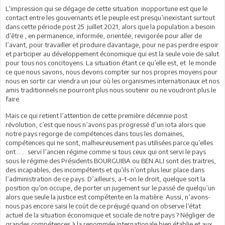
L’impression qui se dégage de cette situation inopportune est que le
contact entre les gouvernants et le peuple est presqu’inexistant surtout
dans cette période post 25 juillet 2021, alors que la population a besoin
d’être , en permanence, informée, orientée, revigorée pour aller de
l’avant, pour travailler et produire davantage, pour ne pas perdre espoir
et participer au développement économique qui est la seule voie de salut
pour tous nos concitoyens. La situation étant ce qu’elle est, et le monde
ce que nous savons, nous devons compter sur nos propres moyens pour
nous en sortir car viendra un jour où les organismes internationaux et nos
amis traditionnels ne pourront plus nous soutenir ou ne voudront plus le
faire.
Mais ce qui retient l’attention de cette première décennie post
révolution, c’est que nous n’avons pas progressé d’un iota alors que
notre pays regorge de compétences dans tous les domaines,
compétences qui ne sont, malheureusement pas utilisées parce qu’elles
ont……. servi l’ancien régime comme si tous ceux qui ont servi le pays
sous le régime des Présidents BOURGUIBA ou BEN ALI sont des traitres,
des incapables, des incompétents et qu’ils n’ont plus leur place dans
l’administration de ce pays. D’ailleurs, a-t-on le droit, quelque soit la
position qu’on occupe, de porter un jugement sur le passé de quelqu’un
alors que seule la justice est compétente en la matière. Aussi, n’avons-
nous pas encore saisi le coût de ce préjugé quand on observe l’état
actuel de la situation économique et sociale de notre pays ? Négliger de
grandes compétences à la renommée internationale bien établie et aux