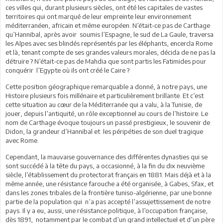
ces villes qui, durant plusieurs siècles, ont été les capitales de vastes
territoires qui ont marqué de leur empreinte leur environnement
méditerranéen, africain et même européen. N’était-ce pas de Carthage
qu’Hannibal, après avoir soumis l’Espagne, le sud de La Gaule, traversa
les Alpes avec ses blindés représentés par les éléphants, encercla Rome
et là, tenant compte de ses grandes valeurs morales, décida de ne pas la
détruire ? N’était-ce pas de Mahdia que sont partis les Fatimides pour
conquérir l’Egypte où ils ont créé le Caire ?
Cette position géographique remarquable a donné, à notre pays, une
Histoire plusieurs fois millénaire et particulièrement brillante. Et c’est
cette situation au cœur de la Méditerranée qui a valu, à la Tunisie, de
jouer, depuis l’antiquité, un rôle exceptionnel au cours de l’histoire. Le
nom de Carthage évoque toujours un passé prestigieux, le souvenir de
Didon, la grandeur d’Hannibal et les péripéties de son duel tragique
avec Rome.
Cependant, la mauvaise gouvernance des différentes dynasties qui se
sont succédé à la tête du pays, a occasionné, à la fin du dix neuvième
siècle, l’établissement du protectorat français en 1881. Mais déjà et à la
même année, une résistance farouche a été organisée, à Gabes, Sfax, et
dans les zones tribales de la frontière tuniso-algérienne, par une bonne
partie de la population qui n’a pas accepté l’assujettissement de notre
pays. Il y a eu, aussi, une résistance politique, à l’occupation française,
dès 1891, notamment par le combat d’un grand intellectuel et d’un père