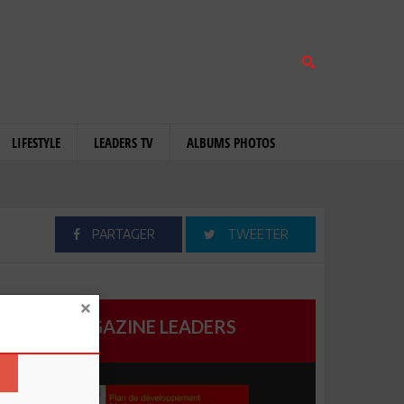
LIFESTYLE
LEADERS TV
ALBUMS PHOTOS
PARTAGER
TWEETER
MAGAZINE LEADERS