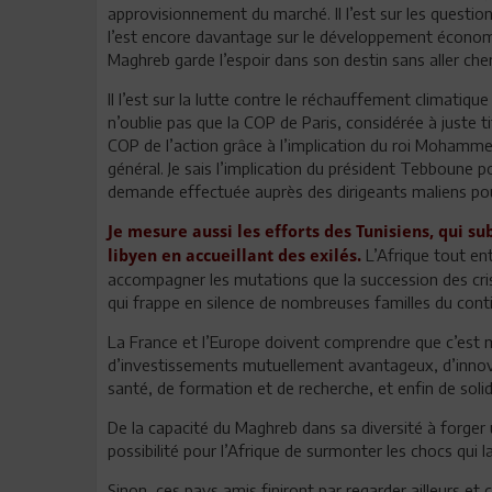
approvisionnement du marché. Il l’est sur les questions
l’est encore davantage sur le développement économiq
Maghreb garde l’espoir dans son destin sans aller cherc
Il l’est sur la lutte contre le réchauffement climatique
n’oublie pas que la COP de Paris, considérée à juste t
COP de l’action grâce à l’implication du roi Mohammed VI
général. Je sais l’implication du président Tebboune po
demande effectuée auprès des dirigeants maliens pour u
Je mesure aussi les efforts des Tunisiens, qui s
L’Afrique tout en
libyen en accueillant des exilés.
accompagner les mutations que la succession des crises
qui frappe en silence de nombreuses familles du conti
La France et l’Europe doivent comprendre que c’est 
d’investissements mutuellement avantageux, d’innova
santé, de formation et de recherche, et enfin de solid
De la capacité du Maghreb dans sa diversité à forge
possibilité pour l’Afrique de surmonter les chocs qui 
Sinon, ces pays amis finiront par regarder ailleurs et