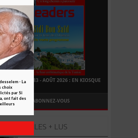
LEADERS N° 183 - AOÛT 2026 : EN KIOSQUE
esselem - La
s choix
ctés par Si
 ont fait des
ABONNEZ-VOUS
eilleurs
LES + LUS