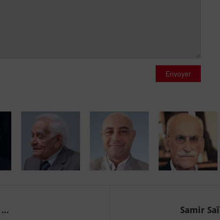
Envoyer
...
Samir Saï