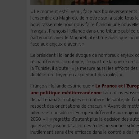
« Le moment est-il venu, face aux bouleversements q
l’ensemble du Maghreb, de mettre sur la table tous les
nous rassemble pour nous faire franchir une nouvelle 
français, François Hollande dans une tribune publiée c
partenariat avec le Maghreb, il estime aussi que : « 
face aux enjeux d’avenir. »
Le président Hollande évoque de nombreux enjeux c
réchauffement climatique, l’impact de la guerre en Uk
la Tunisie, il ajoute : « Je mesure aussi les efforts d
du désordre libyen en accueillant des exilés. ».
François Hollande estime que «
La France et l’Eur
faite d’investis
une politique méditerranéenne
de partenariats multiples en matière de santé, de form
respect des orientations de chacun. » Avant de mettre
ailleurs et considérer l’Europe indifférente aux enjeu
2050. » Il « regrette d’autant plus la décision des au
qui étaient jusque-là accordés à des personnes si lié
inutilement sans être efficace dans le contrôle de l’i