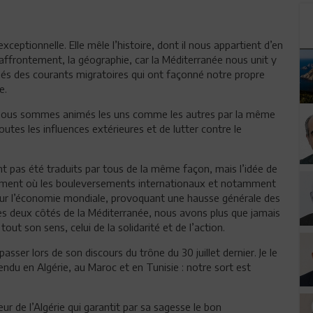
eptionnelle. Elle mêle l’histoire, dont il nous appartient d’en
affrontement, la géographie, car la Méditerranée nous unit y
nés des courants migratoires qui ont façonné notre propre
e.
car nous sommes animés les uns comme les autres par la même
utes les influences extérieures et de lutter contre le
nt pas été traduits par tous de la même façon, mais l’idée de
u moment où les bouleversements internationaux et notamment
sur l’économie mondiale, provoquant une hausse générale des
des deux côtés de la Méditerranée, nous avons plus que jamais
out son sens, celui de la solidarité et de l’action.
sser lors de son discours du trône du 30 juillet dernier. Je le
rendu en Algérie, au Maroc et en Tunisie : notre sort est
eur de l’Algérie qui garantit par sa sagesse le bon