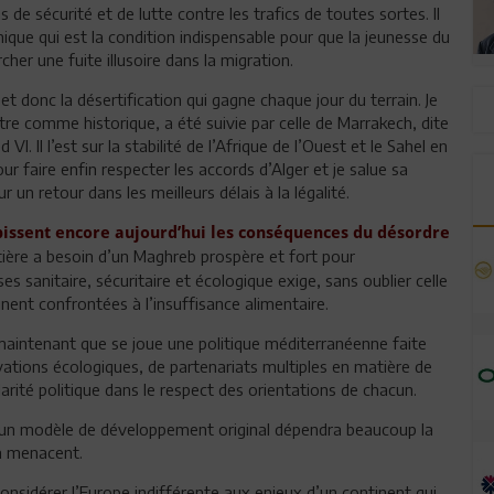
 de sécurité et de lutte contre les trafics de toutes sortes. Il
ue qui est la condition indispensable pour que la jeunesse du
her une fuite illusoire dans la migration.
 et donc la désertification qui gagne chaque jour du terrain. Je
itre comme historique, a été suivie par celle de Marrakech, dite
. Il l’est sur la stabilité de l’Afrique de l’Ouest et le Sahel en
ur faire enfin respecter les accords d’Alger et je salue sa
n retour dans les meilleurs délais à la légalité.
ubissent encore aujourd’hui les conséquences du désordre
tière a besoin d’un Maghreb prospère et fort pour
 sanitaire, sécuritaire et écologique exige, sans oublier celle
nent confrontées à l’insuffisance alimentaire.
maintenant que se joue une politique méditerranéenne faite
tions écologiques, de partenariats multiples en matière de
arité politique dans le respect des orientations de chacun.
r un modèle de développement original dépendra beaucoup la
la menacent.
 considérer l’Europe indifférente aux enjeux d’un continent qui