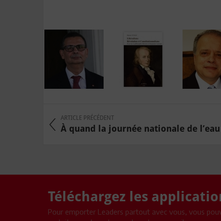
ARTICLE PRÉCÉDENT
À quand la journée nationale de l’eau 
Téléchargez les applicati
Pour emporter Leaders partout avec vous, vous pouv