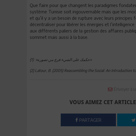
Que faire pour que changent les paradigmes fondate
système Tunisie soit ingouvernable mais que les modè
et qu’il y a un besoin de rupture avec leurs principes
décentraliser pour libérer les énergies et l’intellige
aux différents paliers de la gestion des affaires pub
sommet mais aussi à la base.
(1) «حكمك على الشيء فرع من تصوره»
(2) Latour, B. (2005) Reassembling the Social: An Introduction
Envoyer à u
VOUS AIMEZ CET ARTICLE
PARTAGER