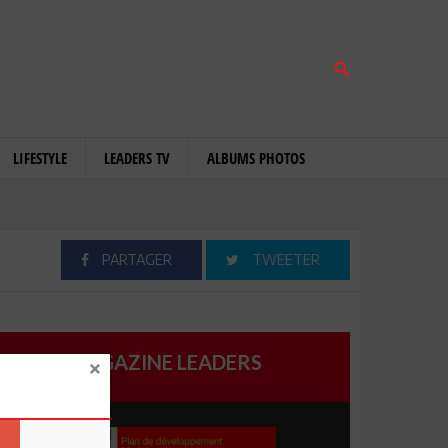
LIFESTYLE
LEADERS TV
ALBUMS PHOTOS
PARTAGER
TWEETER
MAGAZINE LEADERS