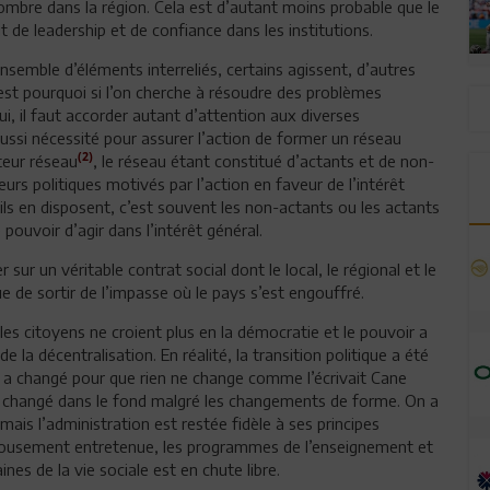
nombre dans la région. Cela est d’autant moins probable que le
t de leadership et de confiance dans les institutions.
semble d’éléments interreliés, certains agissent, d’autres
est pourquoi si l’on cherche à résoudre des problèmes
 il faut accorder autant d’attention aux diverses
aussi nécessité pour assurer l’action de former un réseau
(2)
cteur réseau
, le réseau étant constitué d’actants et de non-
urs politiques motivés par l’action en faveur de l’intérêt
ils en disposent, c’est souvent les non-actants ou les actants
pouvoir d’agir dans l’intérêt général.
sur un véritable contrat social dont le local, le régional et le
 de sortir de l’impasse où le pays s’est engouffré.
, les citoyens ne croient plus en la démocratie et le pouvoir a
 la décentralisation. En réalité, la transition politique a été
ut a changé pour que rien ne change comme l’écrivait Cane
 changé dans le fond malgré les changements de forme. On a
mais l’administration est restée fidèle à ses principes
jalousement entretenue, les programmes de l’enseignement et
nes de la vie sociale est en chute libre.