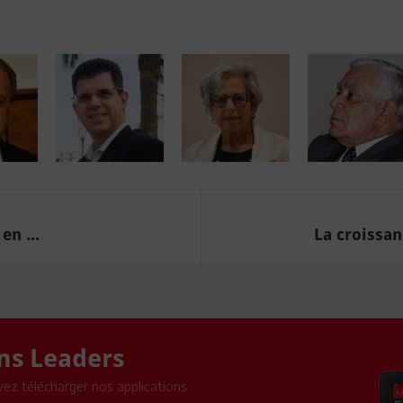
en ...
La croissa
ons Leaders
ez télécharger nos applications