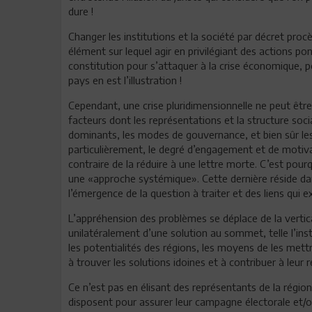
dure !
Changer les institutions et la société par décret proc
élément sur lequel agir en privilégiant des actions po
constitution pour s’attaquer à la crise économique, p
pays en est l’illustration !
Cependant, une crise pluridimensionnelle ne peut être 
facteurs dont les représentations et la structure soc
dominants, les modes de gouvernance, et bien sûr le
particulièrement, le degré d’engagement et de motivat
contraire de la réduire à une lettre morte. C’est pour
une «approche systémique». Cette dernière réside da
l’émergence de la question à traiter et des liens qui e
L’appréhension des problèmes se déplace de la verticali
unilatéralement d’une solution au sommet, telle l’ins
les potentialités des régions, les moyens de les mett
à trouver les solutions idoines et à contribuer à leur r
Ce n’est pas en élisant des représentants de la régio
disposent pour assurer leur campagne électorale et/ou