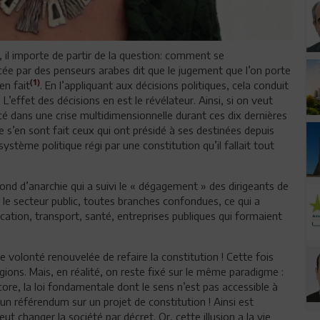
 il importe de partir de la question: comment se
cée par des penseurs arabes dit que le jugement que l’on porte
(1)
en fait
. En l’appliquant aux décisions politiques, cela conduit
. L’effet des décisions en est le révélateur. Ainsi, si on veut
 dans une crise multidimensionnelle durant ces dix dernières
ue s’en sont fait ceux qui ont présidé à ses destinées depuis
stème politique régi par une constitution qu’il fallait tout
ond d’anarchie qui a suivi le « dégagement » des dirigeants de
 le secteur public, toutes branches confondues, ce qui a
cation, transport, santé, entreprises publiques qui formaient
olonté renouvelée de refaire la constitution ! Cette fois
gions. Mais, en réalité, on reste fixé sur le même paradigme :
core, la loi fondamentale dont le sens n’est pas accessible à
un référendum sur un projet de constitution ! Ainsi est
eut changer la société par décret. Or, cette illusion a la vie