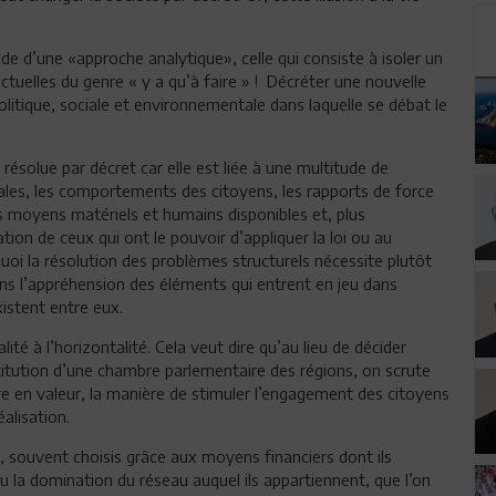
ède d’une «approche analytique», celle qui consiste à isoler un
nctuelles du genre « y a qu’à faire » ! Décréter une nouvelle
olitique, sociale et environnementale dans laquelle se débat le
résolue par décret car elle est liée à une multitude de
iales, les comportements des citoyens, les rapports de force
s moyens matériels et humains disponibles et, plus
ion de ceux qui ont le pouvoir d’appliquer la loi ou au
quoi la résolution des problèmes structurels nécessite plutôt
ns l’appréhension des éléments qui entrent en jeu dans
xistent entre eux.
té à l’horizontalité. Cela veut dire qu’au lieu de décider
titution d’une chambre parlementaire des régions, on scrute
re en valeur, la manière de stimuler l’engagement des citoyens
éalisation.
n, souvent choisis grâce aux moyens financiers dont ils
 la domination du réseau auquel ils appartiennent, que l’on