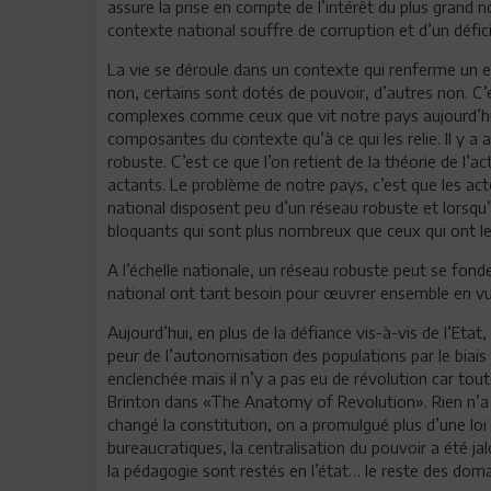
assure la prise en compte de l’intérêt du plus grand 
contexte national souffre de corruption et d’un défici
La vie se déroule dans un contexte qui renferme un en
non, certains sont dotés de pouvoir, d’autres non. C’
complexes comme ceux que vit notre pays aujourd’hui,
composantes du contexte qu’à ce qui les relie. Il y a 
robuste. C’est ce que l’on retient de la théorie de l’a
actants. Le problème de notre pays, c’est que les acte
national disposent peu d’un réseau robuste et lorsqu’
bloquants qui sont plus nombreux que ceux qui ont le 
A l’échelle nationale, un réseau robuste peut se fonder 
national ont tant besoin pour œuvrer ensemble en vue
Aujourd’hui, en plus de la défiance vis-à-vis de l’Etat
peur de l’autonomisation des populations par le biais de
enclenchée mais il n’y a pas eu de révolution car to
Brinton dans «The Anatomy of Revolution». Rien n’a
changé la constitution, on a promulgué plus d’une loi 
bureaucratiques, la centralisation du pouvoir a été 
la pédagogie sont restés en l’état… le reste des domai