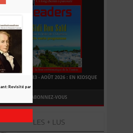
LEADERS N° 183 - AOÛT 2026 : EN KIOSQUE
nt: Revisité par
ABONNEZ-VOUS
LES + LUS