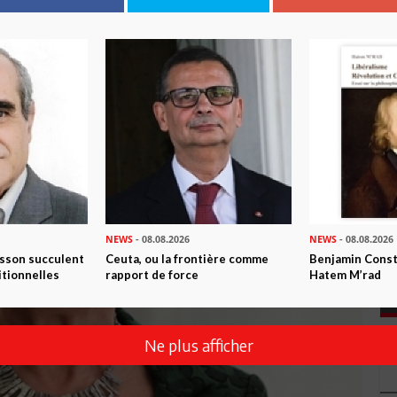
NEWS
- 08.08.2026
NEWS
- 08.08.2026
isson succulent
Ceuta, ou la frontière comme
Benjamin Consta
itionnelles
rapport de force
Hatem M’rad
Ne plus afficher