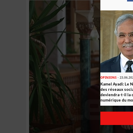
OPINIONS
- 23.06.20
Kamel Ayadi: Le 
des réseaux socia
deviendra-t-il la
numérique du m