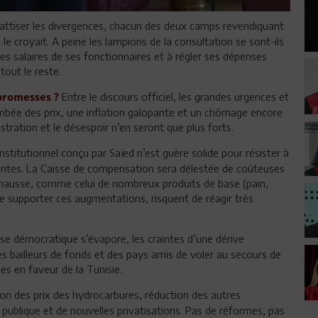
u’attiser les divergences, chacun des deux camps revendiquant
n le croyait. A peine les lampions de la consultation se sont-ils
les salaires de ses fonctionnaires et à régler ses dépenses
tout le reste.
Entre le discours officiel, les grandes urgences et
 promesses ?
ambée des prix, une inflation galopante et un chômage encore
stration et le désespoir n’en seront que plus forts.
institutionnel conçu par Saïed n’est guère solide pour résister à
antes. La Caisse de compensation sera délestée de coûteuses
a hausse, comme celui de nombreux produits de base (pain,
de supporter ces augmentations, risquent de réagir très
.
e démocratique s’évapore, les craintes d’une dérive
les bailleurs de fonds et des pays amis de voler au secours de
des en faveur de la Tunisie.
n des prix des hydrocarbures, réduction des autres
 publique et de nouvelles privatisations. Pas de réformes, pas