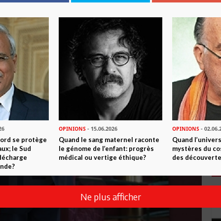
26
OPINIONS
- 15.06.2026
OPINIONS
- 02.06.
Nord se protège
Quand le sang maternel raconte
Quand l’univers
ux; le Sud
le génome de l’enfant: progrès
mystères du co
 décharge
médical ou vertige éthique?
des découverte
onde?
Ne plus afficher