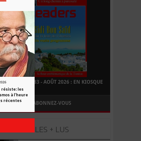
LEADERS N° 183 - AOÛT 2026 : EN KIOSQUE
2026
 résiste: les
smos à l’heure
s récentes
ABONNEZ-VOUS
LES + LUS