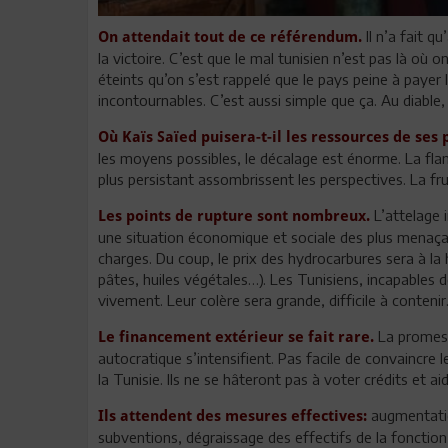
Il n’a fait q
On attendait tout de ce référendum.
la victoire. C’est que le mal tunisien n’est pas là où o
éteints qu’on s’est rappelé que le pays peine à payer 
incontournables. C’est aussi simple que ça. Au diable, 
Où Kaïs Saïed puisera-t-il les ressources de ses
les moyens possibles, le décalage est énorme. La fl
plus persistant assombrissent les perspectives. La fru
L’attelage 
Les points de rupture sont nombreux.
une situation économique et sociale des plus menaç
charges. Du coup, le prix des hydrocarbures sera à l
pâtes, huiles végétales…). Les Tunisiens, incapables 
vivement. Leur colère sera grande, difficile à contenir
La promess
Le financement extérieur se fait rare.
autocratique s’intensifient. Pas facile de convaincre 
la Tunisie. Ils ne se hâteront pas à voter crédits et ai
augmentatio
Ils attendent des mesures effectives:
subventions, dégraissage des effectifs de la fonction