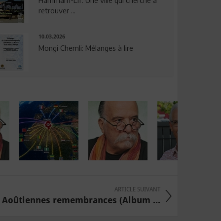
Hammam-Lif: Une ville qui cherche à
retrouver ...
10.03.2026
Mongi Chemli: Mélanges à lire
ARTICLE SUIVANT
 Aoûtiennes remembrances (Album ...