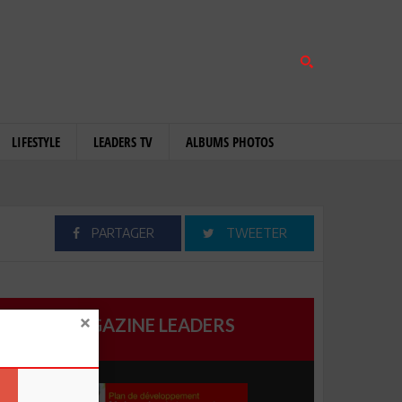
LIFESTYLE
LEADERS TV
ALBUMS PHOTOS
PARTAGER
TWEETER
MAGAZINE LEADERS