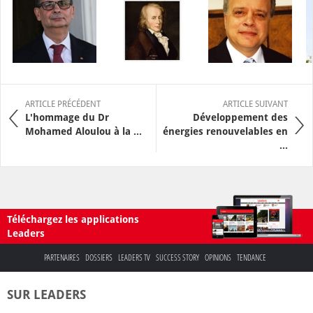
ARTICLE PRÉCÉDENT
ARTICLE SUIVANT
L'hommage du Dr
Développement des
Mohamed Aloulou à la ...
énergies renouvelables en
...
Téléchargez les applications
Leaders
PARTENAIRES
DOSSIERS
LEADERS TV
SUCCESS STORY
OPINIONS
TENDANCE
SUR LEADERS