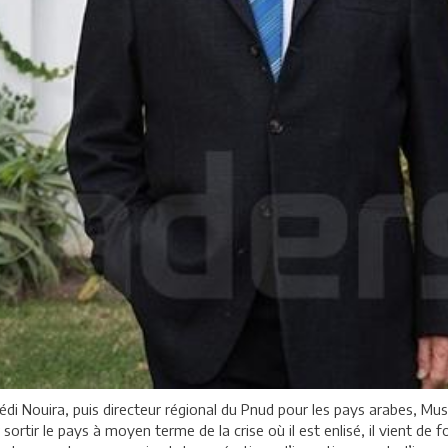
 Nouira, puis directeur régional du Pnud pour les pays arabes, Mus
ortir le pays à moyen terme de la crise où il est enlisé, il vient de f