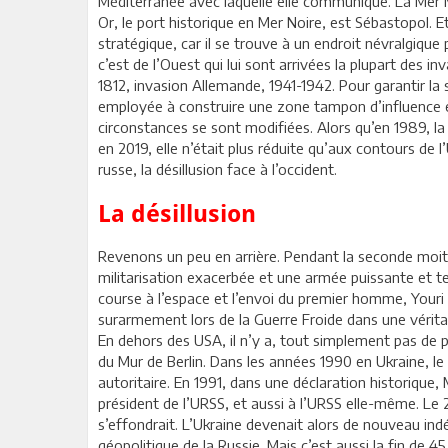
Méditerranée avec laquelle elle communique. La Mer 
Or, le port historique en Mer Noire, est Sébastopol. Et p
stratégique, car il se trouve à un endroit névralgique 
c’est de l’Ouest qui lui sont arrivées la plupart des
1812, invasion Allemande, 1941-1942. Pour garantir la s
employée à construire une zone tampon d’influence e
circonstances se sont modifiées. Alors qu’en 1989, la 
en 2019, elle n’était plus réduite qu’aux contours de 
russe, la désillusion face à l’occident.
La désillusion
Revenons un peu en arrière. Pendant la seconde moitié
militarisation exacerbée et une armée puissante et t
course à l’espace et l’envoi du premier homme, Youri G
surarmement lors de la Guerre Froide dans une vérita
En dehors des USA, il n’y a, tout simplement pas de pa
du Mur de Berlin. Dans les années 1990 en Ukraine, le
autoritaire. En 1991, dans une déclaration historique,
président de l’URSS, et aussi à l’URSS elle-même. Le 
s’effondrait. L’Ukraine devenait alors de nouveau in
géopolitique de la Russie. Mais c’est aussi la fin de 