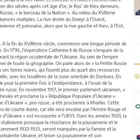
Bien des siècles après cet âge d’or, le Rus’ de Kiev demeure,
Russie, « le berceau de la Nation ». Au milieu du XVIIème
nfluences multiples. La rive droite du Dniepr à l’Ouest,
nienne et polonaise, alors que la rive gauche et Kiev, à l’Est,
. A la fin du XVIIIème siècle, commence une longue période de
 En 1795, l’impératrice Catherine II de Russie s’empare de la
ant la région occidentale de l’Ukraine. Au sein de l’empire
nni de toute la géographie. On parle alors de « la Petite Russie
 à ses terres noires, qui fournit plus du quart des ressources
ielle, avec les houillères de la zone orientale du Donbass. En
e pour la première fois à l’indépendance, à l’issue de la
ire russe. En novembre 1917, le premier parlement ukrainien, «
heviks et proclame la « République Populaire d’Ukraine ».
ue d’Ukraine », pro-russe, a été proclamée à Kharkiv. Cette
ra de courte durée, car elle sera envahie par l’Armée Rouge et
e d’Ukraine » est incorporée à l’URSS. Dans les années 1920, la
e stalinienne provoque la résistance de la paysannerie et le
notamment 1932-1933, seront marquées par la famine et la
turbulente Ukraine, et briser sa paysannerie et son