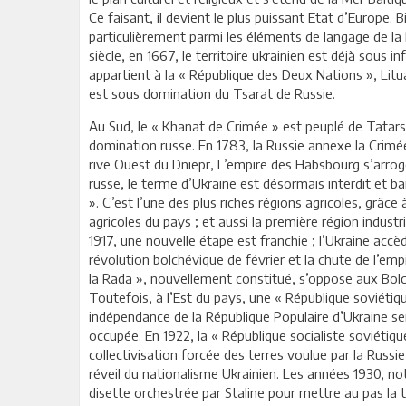
Ce faisant, il devient le plus puissant Etat d’Europe. 
particulièrement parmi les éléments de langage de la 
siècle, en 1667, le territoire ukrainien est déjà sous i
appartient à la « République des Deux Nations », Litua
est sous domination du Tsarat de Russie.
Au Sud, le « Khanat de Crimée » est peuplé de Tatars
domination russe. En 1783, la Russie annexe la Crimée.
rive Ouest du Dniepr, L’empire des Habsbourg s’arroge
russe, le terme d’Ukraine est désormais interdit et ba
». C’est l’une des plus riches régions agricoles, grâce
agricoles du pays ; et aussi la première région industr
1917, une nouvelle étape est franchie ; l’Ukraine accèd
révolution bolchévique de février et la chute de l’emp
la Rada », nouvellement constitué, s’oppose aux Bolc
Toutefois, à l’Est du pays, une « République soviétiq
indépendance de la République Populaire d’Ukraine se
occupée. En 1922, la « République socialiste soviétiqu
collectivisation forcée des terres voulue par la Russi
réveil du nationalisme Ukrainien. Les années 1930, 
disette orchestrée par Staline pour mettre au pas la 