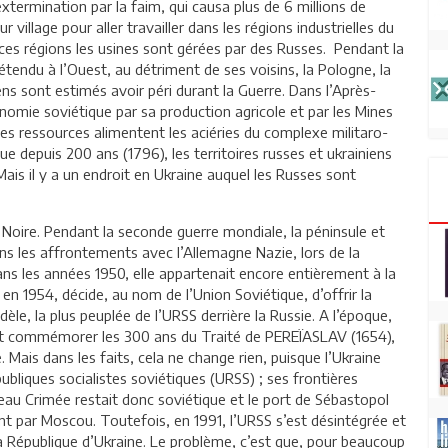
extermination par la faim, qui causa plus de 6 millions de
 village pour aller travailler dans les régions industrielles du
ces régions les usines sont gérées par des Russes. Pendant la
 étendu à l’Ouest, au détriment de ses voisins, la Pologne, la
ns sont estimés avoir péri durant la Guerre. Dans l’Après-
onomie soviétique par sa production agricole et par les Mines
les ressources alimentent les aciéries du complexe militaro-
 que depuis 200 ans (1796), les territoires russes et ukrainiens
ais il y a un endroit en Ukraine auquel les Russes sont
 Noire. Pendant la seconde guerre mondiale, la péninsule et
ns les affrontements avec l’Allemagne Nazie, lors de la
ns les années 1950, elle appartenait encore entièrement à la
 en 1954, décide, au nom de l’Union Soviétique, d’offrir la
le, la plus peuplée de l’URSS derrière la Russie. A l’époque,
et commémorer les 300 ans du Traité de PEREÏASLAV (1654),
e. Mais dans les faits, cela ne change rien, puisque l’Ukraine
publiques socialistes soviétiques (URSS) ; ses frontières
eau Crimée restait donc soviétique et le port de Sébastopol
t par Moscou. Toutefois, en 1991, l’URSS s’est désintégrée et
a République d’Ukraine. Le problème, c’est que, pour beaucoup