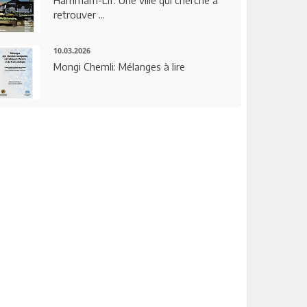
Hammam-Lif: Une ville qui cherche à
retrouver ...
10.03.2026
Mongi Chemli: Mélanges à lire