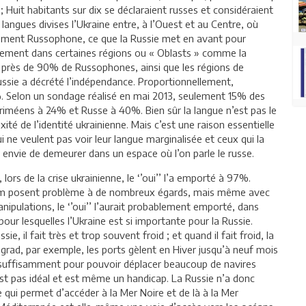
; Huit habitants sur dix se déclaraient russes et considéraient
langues divises l’Ukraine entre, à l’Ouest et au Centre, où
largement Russophone, ce que la Russie met en avant pour
èrement dans certaines régions ou « Oblasts » comme la
 près de 90% de Russophones, ainsi que les régions de
ssie a décrété l’indépendance. Proportionnellement,
7%. Selon un sondage réalisé en mai 2013, seulement 15% des
Criméens à 24% et Russe à 40%. Bien sûr la langue n’est pas le
ité de l’identité ukrainienne. Mais c’est une raison essentielle
 ne veulent pas voir leur langue marginalisée et ceux qui la
ur envie de demeurer dans un espace où l’on parle le russe.
ors de la crise ukrainienne, le ‘’oui’’ l’a emporté à 97%.
ndum posent problème à de nombreux égards, mais même avec
nipulations, le ‘’oui’’ l’aurait probablement emporté, dans
 pour lesquelles l’Ukraine est si importante pour la Russie.
, il fait très et trop souvent froid ; et quand il fait froid, la
grad, par exemple, les ports gèlent en Hiver jusqu’à neuf mois
as suffisamment pour pouvoir déplacer beaucoup de navires
est pas idéal et est même un handicap. La Russie n’a donc
qui permet d’accéder à la Mer Noire et de là à la Mer