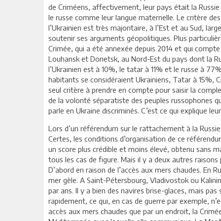
de Criméens, affectivement, leur pays était la Russie 
le russe comme leur langue maternelle. Le critère des 
l’Ukrainien est très majoritaire, à l’Est et au Sud, 
soutenir ses arguments géopolitiques. Plus particuli
Crimée, qui a été annexée depuis 2014 et qui compte
Louhansk et Donetsk, au Nord-Est du pays dont la Ru
l’Ukrainien est à 10%, le tatar à 11% et le russe à 7
habitants se considéraient Ukrainiens, Tatar à 15%, 
seul critère à prendre en compte pour saisir la complex
de la volonté séparatiste des peuples russophones qui
parle en Ukraine discriminés. C’est ce qui explique le
Lors d’un référendum sur le rattachement à la Russie, l
Certes, les conditions d’organisation de ce référe
un score plus crédible et moins élevé, obtenu sans ma
tous les cas de figure. Mais il y a deux autres raisons
D’abord en raison de l’accès aux mers chaudes. En Russie
mer gèle. A Saint-Pétersbourg, Vladivostok ou Kalinin
par ans. Il y a bien des navires brise-glaces, mais p
rapidement, ce qui, en cas de guerre par exemple, n’
accès aux mers chaudes que par un endroit, la Crimée 