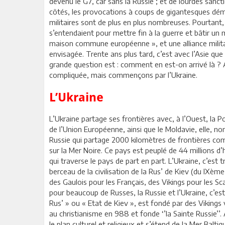
devenu le G7, car sans la Russie ; et de lourdes san
côtés, les provocations à coups de gigantesques démo
militaires sont de plus en plus nombreuses. Pourtant
s’entendaient pour mettre fin à la guerre et bâtir u
maison commune européenne », et une alliance militai
envisagée. Trente ans plus tard, c’est avec l’Asie que
grande question est : comment en est-on arrivé là ? A
compliquée, mais commençons par l’Ukraine.
L’Ukraine
L’Ukraine partage ses frontières avec, à l’Ouest, la 
de l’Union Européenne, ainsi que le Moldavie, elle, no
Russie qui partage 2000 kilomètres de frontières com
sur la Mer Noire. Ce pays est peuplé de 44 millions d’h
qui traverse le pays de part en part. L’Ukraine, c’est 
berceau de la civilisation de la Rus’ de Kiev (du IXèm
des Gaulois pour les Français, des Vikings pour les Sc
pour beaucoup de Russes, la Russie et l’Ukraine, c’es
Rus’ » ou « Etat de Kiev », est fondé par des Vikings 
au christianisme en 988 et fonde ‘’la Sainte Russie’’.
le plan culturel et religieux et s’étend de la Mer Balt