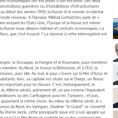
ctions économiques ont été prises à son encontre. Des deux
nstrations guerrières ou d’installations d’infrastructures
, au début des années 1990, la Russie et le monde occidental
n monde nouveau. A l’époque, Mikhaïl Gorbatchev parle de «
re incluant les Etats-Unis, l’Europe et la Russie est même
 la Russie noue alliance militaire et contrats économiques. La
lors, que s’est-il passé ? La réponse à cette interrogation est
Pologne, la Slovaquie, la Hongrie et le Roumanie, pays membres
n-membre. Au Nord, se trouve la Biélorussie, et à l’Est, la
munes, avec elle. Au Sud, le pays s’ouvre sur la Mer d’Azov et
abitants. Kiev, sa capitale est située sur le Dniepr, un fleuve
très important pour les Russes. C’est, historiquement, le
e au XIIIème siècle), autrement dit, un peu comme l’équivalent
andinaves ou des Carthaginois pour les Tunisiens ; et puis,
t quasiment la même chose. Au milieu du VIIIème siècle, le «
venus du Nord, les Varègues. Vladimir ‘’le Grand’’ se convertit
 Au IXème siècle, cette principauté slave est à son apogée sur
ique jusqu’à la Mer Noire et contrôle les routes commerciales.