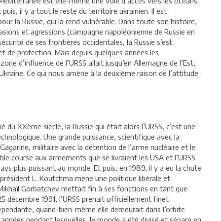
Méditerranée est elle-même une voie d’accès vers les océans.
uis, il y a tout le reste du territoire ukrainien. Il est
pour la Russie, qui la rend vulnérable. Dans toute son histoire,
 invasions et agressions (campagne napoléonienne de Russie en
écurité de ses frontières occidentales, la Russie s’est
t de protection. Mais depuis quelques années les
zone d’influence de l’URSS allait jusqu’en Allemagne de l’Est,
l’Ukraine. Ce qui nous amène à la deuxième raison de l’attitude
 du XXème siècle, la Russie qui était alors l’URSS, c’est une
echnologique. Une grande puissance, scientifique avec la
agarine, militaire avec la détention de l’arme nucléaire et le
ble course aux armements que se livraient les USA et l’URSS.
ys plus puissant au monde. Et puis, en 1989, il y a eu la chute
 président L. Koutchma mène une politique libérale et
 Mikhaïl Gorbatchev mettait fin à ses fonctions en tant que
25 décembre 1991, l’URSS prenait officiellement finet
dépendante, quand-bien-même elle demeurait dans l’orbite
45 années pendant lesquelles, le monde a été divisé et séparé en