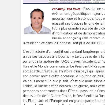
Plus rien ne s
Par Monji Ben Raies -
évènement géopolitique majeur ; 
géographique et historique, tout e
massait ses troupes le long de la f
fut la plus grande escalade de vio
d’intimidation et de démonstration
Russie annonçait qu’elle retirait u
ukrainienne et dans le Donbass, soit plus de 100 0
C’est l’histoire d’un conflit qui pendant longtemps a d
un de ses discours à la Douma : « Le drapeau de la li
parlant de la rupture de l’URSS d’avec l’occident. En
libre et le Monde communiste. Le Président R Reagan,
soit abattu. C’est aussi l’histoire d’un pays qui, aprè
son dernier mot à cette occasion. V. Poutine en 2016, 
va nous mener. Ce que je sais, c’est que nous allons d
Froide, la Russie est de nouveau en guerre, mais cett
personnes sont mortes dans l’Est du pays, et la Crimée
depuis la fin de la Guerre Froide, le fossé entre la Rus
les Etats-Unis et l’Europe ont en grande partie tourné