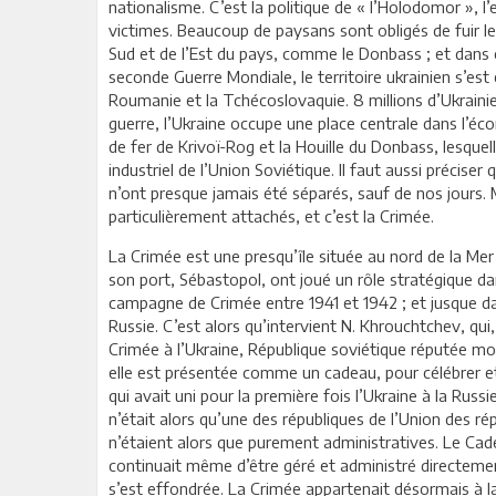
nationalisme. C’est la politique de « l’Holodomor », l’
victimes. Beaucoup de paysans sont obligés de fuir leur
Sud et de l’Est du pays, comme le Donbass ; et dans 
seconde Guerre Mondiale, le territoire ukrainien s’est
Roumanie et la Tchécoslovaquie. 8 millions d’Ukrainie
guerre, l’Ukraine occupe une place centrale dans l’éc
de fer de Krivoï-Rog et la Houille du Donbass, lesquel
industriel de l’Union Soviétique. Il faut aussi préciser
n’ont presque jamais été séparés, sauf de nos jours. M
particulièrement attachés, et c’est la Crimée.
La Crimée est une presqu’île située au nord de la Mer
son port, Sébastopol, ont joué un rôle stratégique da
campagne de Crimée entre 1941 et 1942 ; et jusque da
Russie. C’est alors qu’intervient N. Khrouchtchev, qui,
Crimée à l’Ukraine, République soviétique réputée modè
elle est présentée comme un cadeau, pour célébrer 
qui avait uni pour la première fois l’Ukraine à la Russi
n’était alors qu’une des républiques de l’Union des ré
n’étaient alors que purement administratives. Le Cad
continuait même d’être géré et administré directemen
s’est effondrée. La Crimée appartenait désormais à l