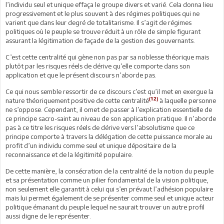
l’individu seul et unique effaça le groupe divers et varié. Cela donna lieu
progressivement et le plus souvent à des régimes politiques qui ne
varient que dans leur degré de totalitarisme. Il s’agit de régimes
politiques où le peuple se trouve réduit à un rôle de simple figurant
assurant la légitimation de façade de la gestion des gouvernants.
C’est cette centralité qui gène non pas par sa noblesse théorique mais
plutôt par les risques réels de dérive qu’elle comporte dans son
application et que le présent discours n’aborde pas.
Ce qui nous semble ressortir de ce discours c’est qu’il met en exergue la
(12)
nature théoriquement positive de cette centralité
à laquelle personne
ne s’oppose. Cependant, il omet de passer à l’explication essentielle de
ce principe sacro-saint au niveau de son application pratique. Il n’aborde
pas à ce titre les risques réels de dérive vers l’absolutisme que ce
principe comporte à travers la délégation de cette puissance morale au
profit d’un individu comme seul et unique dépositaire de la
reconnaissance et de la légitimité populaire.
De cette manière, la consécration de la centralité de la notion du peuple
et sa présentation comme un pilier fondamental de la vision politique,
non seulement elle garantit à celui qui s’en prévaut l’adhésion populaire
mais lui permet également de se présenter comme seul et unique acteur
politique émanant du peuple lequel ne saurait trouver un autre profil
aussi digne de le représenter.