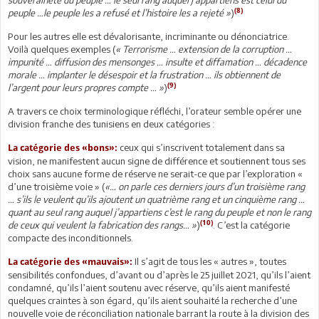
(8)
peuple …le peuple les a refusé et l’histoire les a rejeté »
)
Pour les autres elle est dévalorisante, incriminante ou dénonciatrice.
Voilà quelques exemples (
« Terrorisme … extension de la corruption …
impunité … diffusion des mensonges … insulte et diffamation … décadence
morale … implanter le désespoir et la frustration … ils obtiennent de
(9)
l’argent pour leurs propres compte … »
)
A travers ce choix terminologique réfléchi, l’orateur semble opérer une
division franche des tunisiens en deux catégories :
ceux qui s’inscrivent totalement dans sa
La catégorie des «bons»:
vision, ne manifestent aucun signe de différence et soutiennent tous ses
choix sans aucune forme de réserve ne serait-ce que par l’exploration «
d’une troisième voie » (
«… on parle ces derniers jours d’un troisième rang
… s’ils le veulent qu’ils ajoutent un quatrième rang et un cinquième rang …
quant au seul rang auquel j’appartiens c’est le rang du peuple et non le rang
(10)
de ceux qui veulent la fabrication des rangs… »
)
. C’est la catégorie
compacte des inconditionnels.
Il s’agit de tous les « autres », toutes
La catégorie des «mauvais»:
sensibilités confondues, d’avant ou d’après le 25 juillet 2021, qu’ils l’aient
condamné, qu’ils l’aient soutenu avec réserve, qu’ils aient manifesté
quelques craintes à son égard, qu’ils aient souhaité la recherche d’une
nouvelle voie de réconciliation nationale barrant la route à la division des