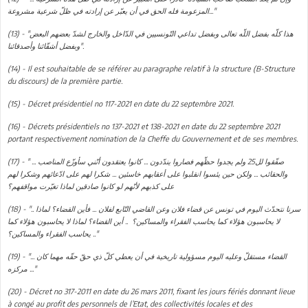
المزعومة فله الحق في أن يعبّر عن إرادته في ظلّ شرعية مشروعة..."
(13) - "هذا كلّه بفضل اللّه تعالى وبفضل تداعي التّونسيين في الدّاخل والخارج لشدّ بعضهم البعض
وبفضل أشقّائنا وأصدقائنا".
(14) - Il est souhaitable de se référer au paragraphe relatif à la structure (B-Structure
du discours) de la première partie.
(15) - Décret présidentiel no 117-2021 en date du 22 septembre 2021.
(16) - Décrets présidentiels no 137-2021 et 138-2021 en date du 22 septembre 2021
portant respectivement nomination de la Cheffe du Gouvernement et de ses membres.
(17) - " ... صفّقوا لل25 ولم يجدوا حظّهم فصاروا يندّدون ... كانوا يعتقدون أنّني سأوزّع المناصب
والحقائب ... ولكن حين يئسوا انقلبوا على أعقابهم خاسئين ... شكرا لهم على ادّعائهم وشكرا لهم
على كذبهم لأنّهم لو كانوا صادقين لماذا تغيّرت مواقفهم؟
(18) - ".. سرنا نتحدّث اليوم في تونس عن قضاء فلان وعن القاضي التّابع لفلان ... فأين القضاء؟ لماذا
لا يحاسبون هؤلاء كما يحاسب الفقراء والمساكين؟ .. أين القضاء؟ لماذا لا يحاسبون هؤلاء كما
يحاسب الفقراء والمساكين؟ .."
(19) - "... القضاء مستقلّ وعليه اليوم مسؤولية تاريخية في أن يعطي كلّ ذي حقّ حقّه مهما كان
مركزه ..."
(20) - Décret no 317-2011 en date du 26 mars 2011, fixant les jours fériés donnant lieue
à congé au profit des personnels de l’Etat, des collectivités locales et des