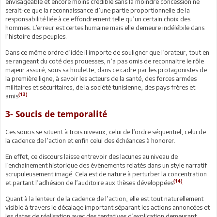
envisageable et encore moins crédible sans la moindre concession ne
serait-ce que la reconnaissance d’une partie proportionnelle de la
responsabilité liée à ce effondrement telle qu’un certain choix des
hommes. L’erreur est certes humaine mais elle demeure indélébile dans
l’histoire des peuples.
Dans ce même ordre d’idée il importe de souligner que l’orateur, tout en
se rangeant du coté des prouesses, n’a pas omis de reconnaitre le rôle
majeur assuré, sous sa houlette, dans ce cadre par les protagonistes de
la première ligne, à savoir les acteurs de la santé, des forces armées
militaires et sécuritaires, de la société tunisienne, des pays frères et
(13)
amis
.
3- Soucis de temporalité
Ces soucis se situent à trois niveaux, celui de l’ordre séquentiel, celui de
la cadence de l’action et enfin celui des échéances à honorer.
En effet, ce discours laisse entrevoir des lacunes au niveau de
l’enchainement historique des évènements relatés dans un style narratif
scrupuleusement imagé. Cela est de nature à perturber la concentration
(14)
et partant l’adhésion de l’auditoire aux thèses développées
.
Quant à la lenteur de la cadence de l’action, elle est tout naturellement
visible à travers le décalage important séparant les actions annoncées et
les dates de réalisation avec des tentatives d’explication demeurant