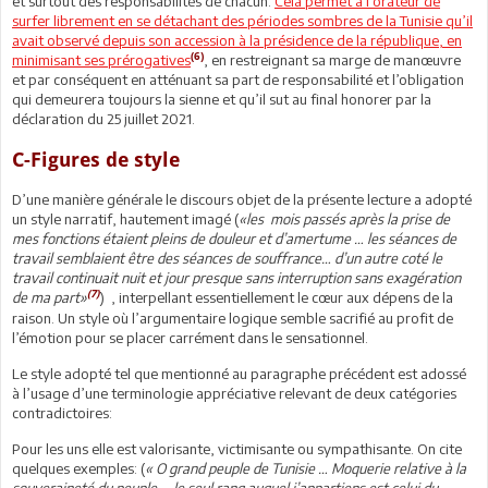
et surtout des responsabilités de chacun.
Cela permet à l’orateur de
surfer librement en se détachant des périodes sombres de la Tunisie qu’il
avait observé depuis son accession à la présidence de la république, en
(6)
minimisant ses prérogatives
, en restreignant sa marge de manœuvre
et par conséquent en atténuant sa part de responsabilité et l’obligation
qui demeurera toujours la sienne et qu’il sut au final honorer par la
déclaration du 25 juillet 2021.
C-Figures de style
D’une manière générale le discours objet de la présente lecture a adopté
un style narratif, hautement imagé (
«les mois passés après la prise de
mes fonctions étaient pleins de douleur et d’amertume … les séances de
travail semblaient être des séances de souffrance… d’un autre coté le
travail continuait nuit et jour presque sans interruption sans exagération
(7)
de ma part»
) , interpellant essentiellement le cœur aux dépens de la
raison. Un style où l’argumentaire logique semble sacrifié au profit de
l’émotion pour se placer carrément dans le sensationnel.
Le style adopté tel que mentionné au paragraphe précédent est adossé
à l’usage d’une terminologie appréciative relevant de deux catégories
contradictoires:
Pour les uns elle est valorisante, victimisante ou sympathisante. On cite
quelques exemples: (
« O grand peuple de Tunisie … Moquerie relative à la
souveraineté du peuple … le seul rang auquel j’appartiens est celui du