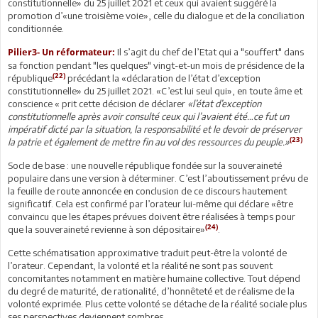
constitutionnelle» du 25 juillet 2021 et ceux qui avaient suggéré la
promotion d’«une troisième voie», celle du dialogue et de la conciliation
conditionnée.
Il s’agit du chef de l’Etat qui a "souffert" dans
Pilier3- Un réformateur:
sa fonction pendant "les quelques" vingt-et-un mois de présidence de la
(22)
république
précédant la «déclaration de l’état d’exception
constitutionnelle» du 25 juillet 2021. «C’est lui seul qui», en toute âme et
conscience « prit cette décision de déclarer
«l’état d’exception
constitutionnelle
après avoir consulté ceux qui l’avaient été…ce fut un
impératif dicté par la situation, la responsabilité et le devoir de préserver
(23)
la patrie et également de mettre fin au vol des ressources du peuple.»
Socle de base : une nouvelle république fondée sur la souveraineté
populaire dans une version à déterminer. C’est l’aboutissement prévu de
la feuille de route annoncée en conclusion de ce discours hautement
significatif. Cela est confirmé par l’orateur lui-même qui déclare «être
convaincu que les étapes prévues doivent être réalisées à temps pour
(24)
que la souveraineté revienne à son dépositaire»
.
Cette schématisation approximative traduit peut-être la volonté de
l’orateur. Cependant, la volonté et la réalité ne sont pas souvent
concomitantes notamment en matière humaine collective. Tout dépend
du degré de maturité, de rationalité, d’honnêteté et de réalisme de la
volonté exprimée. Plus cette volonté se détache de la réalité sociale plus
ses perspectives deviennent sombres.