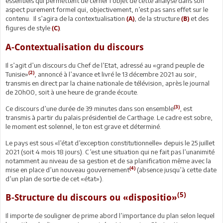
essentiels qui permettent de cerner l’objet de cette analyse dans son
aspect purement formel qui, objectivement, n’est pas sans effet sur le
contenu. Il s’agira de la contextualisation
, de la structure
et des
(A)
(B)
figures de style
.
(C)
A-Contextualisation du discours
Il s’agit d’un discours du Chef de l’Etat, adressé au «grand peuple de
(2)
Tunisie»
, annoncé à l’avance et livré le 13 décembre 2021 au soir,
transmis en direct par la chaine nationale de télévision, après le journal
de 20h00, soit à une heure de grande écoute.
(3)
Ce discours d’une durée de 39 minutes dans son ensemble
, est
transmis à partir du palais présidentiel de Carthage. Le cadre est sobre,
le moment est solennel, le ton est grave et déterminé.
Le pays est sous «l’état d’exception constitutionnelle» depuis le 25 juillet
2021 (soit 4 mois 18 jours). C’est une situation qui ne fait pas l’unanimité
notamment au niveau de sa gestion et de sa planification même avec la
(4)
mise en place d’un nouveau gouvernement
(absence jusqu’à cette date
d’un plan de sortie de cet «état»).
(5)
B-Structure du discours ou «dispositio»
Il importe de souligner de prime abord l’importance du plan selon lequel