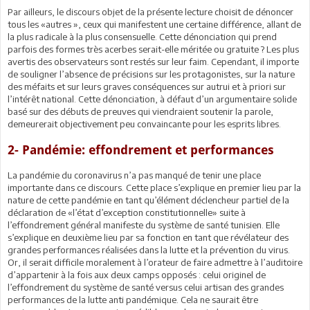
Par ailleurs, le discours objet de la présente lecture choisit de dénoncer
tous les «autres », ceux qui manifestent une certaine différence, allant de
la plus radicale à la plus consensuelle. Cette dénonciation qui prend
parfois des formes très acerbes serait-elle méritée ou gratuite ? Les plus
avertis des observateurs sont restés sur leur faim. Cependant, il importe
de souligner l’absence de précisions sur les protagonistes, sur la nature
des méfaits et sur leurs graves conséquences sur autrui et à priori sur
l’intérêt national. Cette dénonciation, à défaut d’un argumentaire solide
basé sur des débuts de preuves qui viendraient soutenir la parole,
demeurerait objectivement peu convaincante pour les esprits libres.
2- Pandémie: effondrement et performances
La pandémie du coronavirus n’a pas manqué de tenir une place
importante dans ce discours. Cette place s’explique en premier lieu par la
nature de cette pandémie en tant qu’élément déclencheur partiel de la
déclaration de «l’état d’exception constitutionnelle» suite à
l’effondrement général manifeste du système de santé tunisien. Elle
s’explique en deuxième lieu par sa fonction en tant que révélateur des
grandes performances réalisées dans la lutte et la prévention du virus.
Or, il serait difficile moralement à l’orateur de faire admettre à l’auditoire
d’appartenir à la fois aux deux camps opposés : celui originel de
l’effondrement du système de santé versus celui artisan des grandes
performances de la lutte anti pandémique. Cela ne saurait être