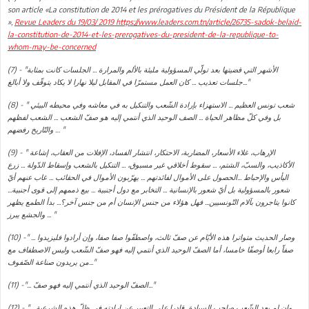
son article «La constitution de 2014 et les prérogatives du Président de la République
»,
Revue Leaders du 19/03/ 2019 https://www.leaders.com.tn/article/26735-sadok-belaid-
la-constitution-de-2014-et-les-prerogatives-du-president-de-la-republique-to-
whom-may-be-concerned
(7) - "الأشهر التي قضيتها بعد تولّي المسؤولية مليئة بالألم والمرارة ... الجلسات كانت بمثابة
جلسات تعذيب ... كان العمل مستمرّا في المقابل ليلا نهارا لا يكاد يتوقّف ولا أبالغ..."
(8) - " شعب تونس العظيم ... الاستهزاء بإرادة الشّعب والتنكيل به في معاشه وفي محيطه البيئي
بل وفي كلّ مظاهر الحياة ... الصف الوحيد الذي أنتمي إليه هو صفّ الشعب ... الشعب لفظهم
والتّاريخ رفضهم … "
(9) - " الإرهاب، غلاء الأسعار، المضاربة، الاحتكار، انتشار الفساد، الإفلات من العقاب، إشاعة
الأكاذيب، والسبّ، الشتم، ... سقوط أخلاقي غير مسبوق، ... التنكيل بالشعب وإسقاط الدّولة ... زرع
اليأس والإحباط ...الحصول على الأموال لفائدتهم ... يهرّبون الأموال في الحقائب ... غاب عنهم أيّ
شعور بالمسؤولية بل أيّ شعور بالإنسانية ... التخابر مع دول أجنبية ... بيع ذممهم إلى قوى أجنبية...
كانوا يتاجرون بآلام التّونسيين... فهل هؤلاء من جنس الإنسان أم من جنس آخر؟... بدأ الطمع يظهر
والجشع يبرز ... "
(10) -" ... وصار الحديث متواترا هذه الأيّام عن صفّ ثالث، واصطفّوا صفا صفا، وإن أرادوا فليزيدوا
صفاّ رابعا أوصفّا خامسا، أما الصفّ الوحيد الذي أنتمي إليه فهو صفّ الشّعب وليس الاصطفاف مع
من يريدون صناعة الصّفوف..."
(11) -"... الصفّ الوحيد الذي أنتمي إليه فهو صفّ..."
(12) - "... وإن لم يعد الشّعب صاحب السيادة قادرا على التعبير عن إرادته في ظلّ هذه الشرعية