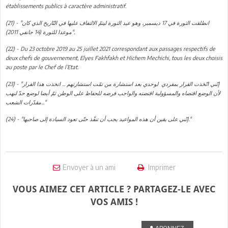
établissements publics à caractère administratif.
(21) - "انطلقت الثورة في 17 ديسمبر، وهو عيد الثورة ليتمّ الالتفاف عليها في التّاريخ الذي كان
موعدا للثورة (14 جانفي 2011)".
(22) - Du 23 octobre 2019 au 25 juillet 2021 correspondant aux passages respectifs de
deux chefs de gouvernement, Elyes Fakhfakh et Hichem Mechichi, tous les deux choisis
au poste par le Chef de l’Etat.
(23) - "إنّني اتّخذت القرار بمفردي لوحدي بعد استشارة من تمّت استشارتهم ... اتخذت هذا القرار
لأن الوضع اقتضاه والمسؤولية اقتضته والواجب فرضه للحفاظ على الوطن ثمّ أيضا لوضع حدّ لنهب
مقدّرات الشعب..."
(24) - "إنّني على يقين أن هذه المواعيد يجب أن تنفّذ حتّى تعود السيادة إلى صاحبها."
Envoyer à un ami
Imprimer
VOUS AIMEZ CET ARTICLE ? PARTAGEZ-LE AVEC
VOS AMIS !