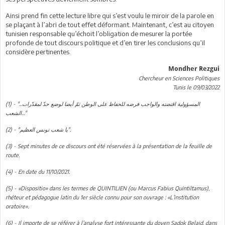
Ainsi prend fin cette lecture libre qui s’est voulu le miroir de la parole en
se plaçant à l’abri de tout effet déformant. Maintenant, c’est au citoyen
tunisien responsable qu’échoit l’obligation de mesurer la portée
profonde de tout discours politique et d’en tirer les conclusions qu’il
considère pertinentes.
Mondher Rezgui
Chercheur en Sciences Politiques
Tunis le 09/03/2022
(1) - "...المسؤولية اقتضته والواجب فرضه للحفاظ على الوطن ثمّ أيضا لوضع حدّ لمقدّرات
الشعب..."
(2) - "يا شعب تونس العظيم".
(3) - Sept minutes de ce discours ont été réservées à la présentation de la feuille de
route.
(4) - En date du 11/10/2021.
(5) - «Dispositio» dans les termes de QUINTILIEN (ou Marcus Fabius Quintiltamus),
rhéteur et pédagogue latin du 1er siècle connu pour son ouvrage : «L’institution
oratoire».
(6) - Il importe de se référer à l’analyse fort intéressante du doyen Sadok Belaid, dans