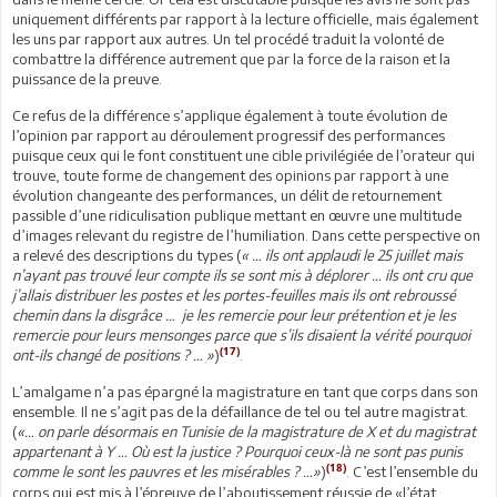
uniquement différents par rapport à la lecture officielle, mais également
les uns par rapport aux autres. Un tel procédé traduit la volonté de
combattre la différence autrement que par la force de la raison et la
puissance de la preuve.
Ce refus de la différence s’applique également à toute évolution de
l’opinion par rapport au déroulement progressif des performances
puisque ceux qui le font constituent une cible privilégiée de l’orateur qui
trouve, toute forme de changement des opinions par rapport à une
évolution changeante des performances, un délit de retournement
passible d’une ridiculisation publique mettant en œuvre une multitude
d’images relevant du registre de l’humiliation. Dans cette perspective on
a relevé des descriptions du types (
« … ils ont applaudi le 25 juillet mais
n’ayant pas trouvé leur compte ils se sont mis à déplorer … ils ont cru que
j’allais distribuer les postes et les portes-feuilles mais ils ont rebroussé
chemin dans la disgrâce … je les remercie pour leur prétention et je les
remercie pour leurs mensonges parce que s’ils disaient la vérité pourquoi
(17)
ont-ils changé de positions ? … »
)
.
L’amalgame n’a pas épargné la magistrature en tant que corps dans son
ensemble. Il ne s’agit pas de la défaillance de tel ou tel autre magistrat.
(
«… on parle désormais en Tunisie de la magistrature de X et du magistrat
appartenant à Y … Où est la justice ? Pourquoi ceux-là ne sont pas punis
(18)
comme le sont les pauvres et les misérables ? …»
)
. C’est l’ensemble du
corps qui est mis à l’épreuve de l’aboutissement réussie de «l’état