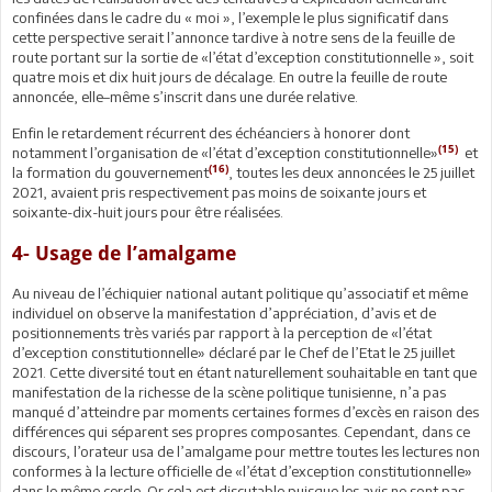
confinées dans le cadre du « moi », l’exemple le plus significatif dans
cette perspective serait l’annonce tardive à notre sens de la feuille de
route portant sur la sortie de «l’état d’exception constitutionnelle », soit
quatre mois et dix huit jours de décalage. En outre la feuille de route
annoncée, elle–même s’inscrit dans une durée relative.
Enfin le retardement récurrent des échéanciers à honorer dont
(15)
notamment l’organisation de «l’état d’exception constitutionnelle»
et
(16)
la formation du gouvernement
, toutes les deux annoncées le 25 juillet
2021, avaient pris respectivement pas moins de soixante jours et
soixante-dix-huit jours pour être réalisées.
4- Usage de l’amalgame
Au niveau de l’échiquier national autant politique qu’associatif et même
individuel on observe la manifestation d’appréciation, d’avis et de
positionnements très variés par rapport à la perception de «l’état
d’exception constitutionnelle» déclaré par le Chef de l’Etat le 25 juillet
2021. Cette diversité tout en étant naturellement souhaitable en tant que
manifestation de la richesse de la scène politique tunisienne, n’a pas
manqué d’atteindre par moments certaines formes d’excès en raison des
différences qui séparent ses propres composantes. Cependant, dans ce
discours, l’orateur usa de l’amalgame pour mettre toutes les lectures non
conformes à la lecture officielle de «l’état d’exception constitutionnelle»
dans le même cercle. Or cela est discutable puisque les avis ne sont pas