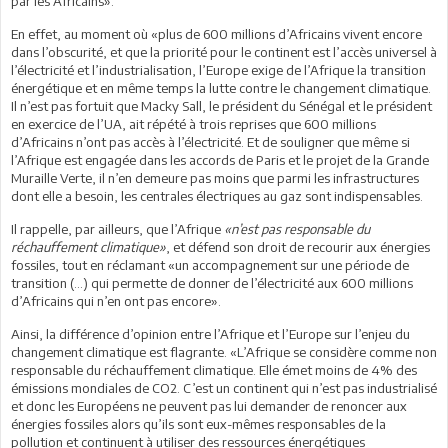
par les Africains».
En effet, au moment où «plus de 600 millions d’Africains vivent encore
dans l’obscurité, et que la priorité pour le continent est l’accès universel à
l’électricité et l’industrialisation, l’Europe exige de l’Afrique la transition
énergétique et en même temps la lutte contre le changement climatique.
Il n’est pas fortuit que Macky Sall, le président du Sénégal et le président
en exercice de l’UA, ait répété à trois reprises que 600 millions
d’Africains n’ont pas accès à l’électricité. Et de souligner que même si
l’Afrique est engagée dans les accords de Paris et le projet de la Grande
Muraille Verte, il n’en demeure pas moins que parmi les infrastructures
dont elle a besoin, les centrales électriques au gaz sont indispensables.
Il rappelle, par ailleurs, que l’Afrique
«n’est pas responsable du
réchauffement climatique»
, et défend son droit de recourir aux énergies
fossiles, tout en réclamant «un accompagnement sur une période de
transition (...) qui permette de donner de l’électricité aux 600 millions
d’Africains qui n’en ont pas encore».
Ainsi, la différence d’opinion entre l’Afrique et l’Europe sur l’enjeu du
changement climatique est flagrante. «L’Afrique se considère comme non
responsable du réchauffement climatique. Elle émet moins de 4% des
émissions mondiales de CO2. C’est un continent qui n’est pas industrialisé
et donc les Européens ne peuvent pas lui demander de renoncer aux
énergies fossiles alors qu’ils sont eux-mêmes responsables de la
pollution et continuent à utiliser des ressources énergétiques