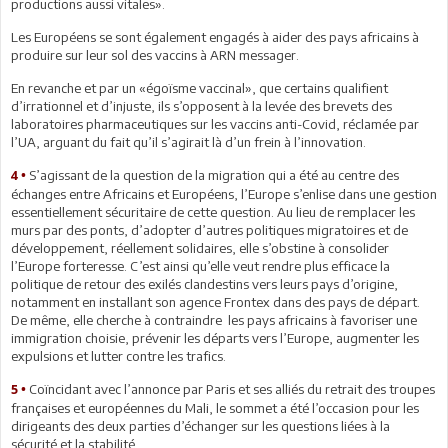
productions aussi vitales».
Les Européens se sont également engagés à aider des pays africains à
produire sur leur sol des vaccins à ARN messager.
En revanche et par un «égoïsme vaccinal», que certains qualifient
d’irrationnel et d’injuste, ils s’opposent à la levée des brevets des
laboratoires pharmaceutiques sur les vaccins anti-Covid, réclamée par
l’UA, arguant du fait qu’il s’agirait là d’un frein à l’innovation.
S’agissant de la question de la migration qui a été au centre des
4 •
échanges entre Africains et Européens, l’Europe s’enlise dans une gestion
essentiellement sécuritaire de cette question. Au lieu de remplacer les
murs par des ponts, d’adopter d’autres politiques migratoires et de
développement, réellement solidaires, elle s’obstine à consolider
l’Europe forteresse. C’est ainsi qu’elle veut rendre plus efficace la
politique de retour des exilés clandestins vers leurs pays d’origine,
notamment en installant son agence Frontex dans des pays de départ.
De même, elle cherche à contraindre les pays africains à favoriser une
immigration choisie, prévenir les départs vers l’Europe, augmenter les
expulsions et lutter contre les trafics.
Coïncidant avec l’annonce par Paris et ses alliés du retrait des troupes
5 •
françaises et européennes du Mali, le sommet a été l’occasion pour les
dirigeants des deux parties d’échanger sur les questions liées à la
sécurité et la stabilité.