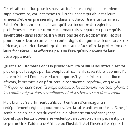
Ce retrait constitue pour les pays africains de la région un problème
supplémentaire, car, estiment-ils, il crée un vide qui obligera leurs
armées d’être en première ligne dans la lutte contre le terrorisme au
Sahel. Or, tout en reconnaissant qu’il leur incombe de régler les
problèmes sur leurs territoires nationaux, ils s’inquiètent parce qu’ils
savent que «sans sécurité, il n’y aura pas de développement», et que
pour assurer leur sécurité, ils seront obligés d’augmenter leurs forces de
défense, d’acheter davantage d’armes afin d’accroître la protection de
leurs frontières. Cet effort ne peut se faire qu’aux dépens de leur
développement.
Quant aux Européens dont la présence militaire sur le sol africain est de
plus en plus fustigée par les peuples africains, ils savent bien, comme l’a
dit le président Emmanuel Macron, que «s’il y a un échec du continent
africain, le premier à en pâtir sera le continent européen», et que
«si
l’Afrique ne réussit pas, l’Europe échouera, les nationalismes triompheront,
les conflits migratoires se multiplieront et les herses se redresseront».
Mais bien qu’ils affirment qu’ils sont en train d’envisager un
redéploiement régional pour poursuivre la lutte antiterroriste au Sahel, il
semble, selon les dires du chef de la diplomatie européenne Josep
Borrell, que les Européens ne veulent plus et peut-être ne peuvent plus
se permettre d’aider une Afrique où l’instabilité et l’insécurité règnent.