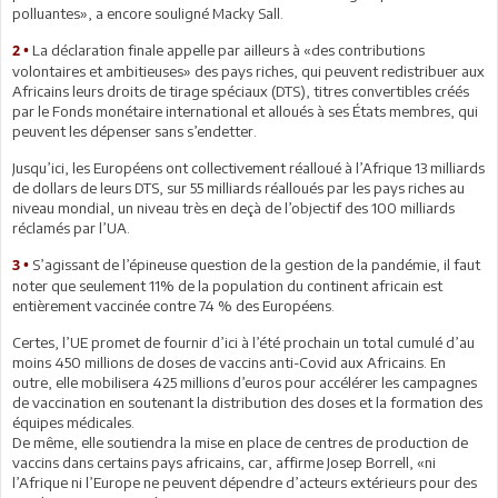
polluantes», a encore souligné Macky Sall.
La déclaration finale appelle par ailleurs à «des contributions
2 •
volontaires et ambitieuses» des pays riches, qui peuvent redistribuer aux
Africains leurs droits de tirage spéciaux (DTS), titres convertibles créés
par le Fonds monétaire international et alloués à ses États membres, qui
peuvent les dépenser sans s’endetter.
Jusqu’ici, les Européens ont collectivement réalloué à l’Afrique 13 milliards
de dollars de leurs DTS, sur 55 milliards réalloués par les pays riches au
niveau mondial, un niveau très en deçà de l’objectif des 100 milliards
réclamés par l’UA.
S’agissant de l’épineuse question de la gestion de la pandémie, il faut
3 •
noter que seulement 11% de la population du continent africain est
entièrement vaccinée contre 74 % des Européens.
Certes, l’UE promet de fournir d’ici à l’été prochain un total cumulé d’au
moins 450 millions de doses de vaccins anti-Covid aux Africains. En
outre, elle mobilisera 425 millions d’euros pour accélérer les campagnes
de vaccination en soutenant la distribution des doses et la formation des
équipes médicales.
De même, elle soutiendra la mise en place de centres de production de
vaccins dans certains pays africains, car, affirme Josep Borrell, «ni
l’Afrique ni l’Europe ne peuvent dépendre d’acteurs extérieurs pour des