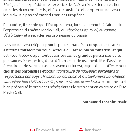
Sénégalais et le président en exercice de l’UA, à réinventer la relation
entre les deux continents, et à «co-construire et adopter un nouveau
logiciel», n’a pas été entendu par les Européens.
Par contre, il semble que l’Europe a tenu, lors du sommet, à faire, selon
l’expression du même Macky Sall, du
«business as usual, du comme
d’habitude»
et à recycler ses promesses du passé.
Ainsi un nouveau départ pour le partenariat afro-européen est raté. Et il
est tout à fait légitime pour l’Afrique qui est en pleine mutation, et qui
est «courtisée» de partout et par toutes les grandes puissances et les
puissances émergentes, de se débarrasser de «sa mentalité d’assisté
éternel», et de saisir la rare occasion qui lui est, aujourd’hui, offerte pour
choisir ses partenaires et pour
«construire de nouveaux partenariats
respectueux des pays africains, consensuels et mutuellement bénéfiques,
sans injonction civilisationnelle, sans exclusion ni exclusivité»
comme l’a si
bien préconisé le président sénégalais et le président en exercice de l’UA
Macky Sall.
Mohamed Ibrahim Hsairi
Envoyer à un ami
Imprimer