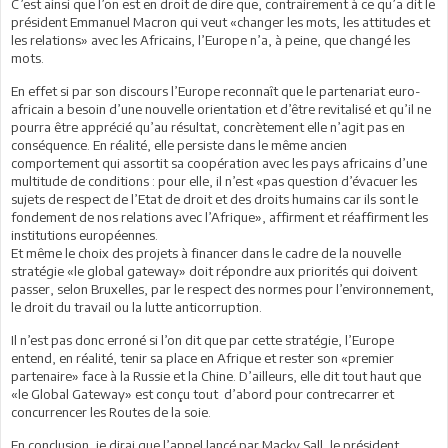
C’est ainsi que l’on est en droit de dire que, contrairement à ce qu’a dit le
président Emmanuel Macron qui veut «changer les mots, les attitudes et
les relations» avec les Africains, l’Europe n’a, à peine, que changé les
mots.
En effet si par son discours l’Europe reconnaît que le partenariat euro-
africain a besoin d’une nouvelle orientation et d’être revitalisé et qu’il ne
pourra être apprécié qu’au résultat, concrètement elle n’agit pas en
conséquence. En réalité, elle persiste dans le même ancien
comportement qui assortit sa coopération avec les pays africains d’une
multitude de conditions : pour elle, il n’est «pas question d’évacuer les
sujets de respect de l’Etat de droit et des droits humains car ils sont le
fondement de nos relations avec l’Afrique», affirment et réaffirment les
institutions européennes.
Et même le choix des projets à financer dans le cadre de la nouvelle
stratégie «le global gateway» doit répondre aux priorités qui doivent
passer, selon Bruxelles, par le respect des normes pour l’environnement,
le droit du travail ou la lutte anticorruption.
Il n’est pas donc erroné si l’on dit que par cette stratégie, l’Europe
entend, en réalité, tenir sa place en Afrique et rester son «premier
partenaire» face à la Russie et la Chine. D’ailleurs, elle dit tout haut que
«le Global Gateway» est conçu tout d’abord pour contrecarrer et
concurrencer les Routes de la soie.
En conclusion, je dirai que l’appel lancé par Macky Sall, le président