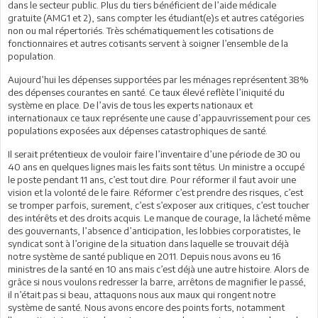
dans le secteur public. Plus du tiers bénéficient de l’aide médicale
gratuite (AMG1 et 2), sans compter les étudiant(e)s et autres catégories
non ou mal répertoriés. Très schématiquement les cotisations de
fonctionnaires et autres cotisants servent à soigner l’ensemble de la
population.
Aujourd’hui les dépenses supportées par les ménages représentent 38%
des dépenses courantes en santé. Ce taux élevé reflète l’iniquité du
système en place. De l’avis de tous les experts nationaux et
internationaux ce taux représente une cause d’appauvrissement pour ces
populations exposées aux dépenses catastrophiques de santé.
Il serait prétentieux de vouloir faire l’inventaire d’une période de 30 ou
40 ans en quelques lignes mais les faits sont têtus. Un ministre a occupé
le poste pendant 11 ans, c’est tout dire. Pour réformer il faut avoir une
vision et la volonté de le faire. Réformer c’est prendre des risques, c’est
se tromper parfois, surement, c’est s’exposer aux critiques, c’est toucher
des intérêts et des droits acquis. Le manque de courage, la lâcheté même
des gouvernants, l’absence d’anticipation, les lobbies corporatistes, le
syndicat sont à l’origine de la situation dans laquelle se trouvait déjà
notre système de santé publique en 2011. Depuis nous avons eu 16
ministres de la santé en 10 ans mais c’est déjà une autre histoire. Alors de
grâce si nous voulons redresser la barre, arrêtons de magnifier le passé,
il n’était pas si beau, attaquons nous aux maux qui rongent notre
système de santé. Nous avons encore des points forts, notamment