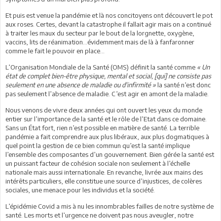
Et puis est venue la pandémie et là nos concitoyens ont découvert le pot
aux roses. Certes, devant la catastrophe il fallait agir mais on a continué
à traiter les maux du secteur par le bout de la lorgnette, oxygène,
vaccins, lits de réanimation…évidemment mais de là à fanfaronner
comme le fait le pouvoir en place...
L’Organisation Mondiale de la Santé (OMS) définit la santé comme
« Un
état de complet bien-être physique, mental et social, [qui] ne consiste pas
seulement en une absence de maladie ou d'infirmité »
la santé n’est donc
pas seulement l’absence de maladie. C’est agir en amont de la maladie.
Nous venons de vivre deux années qui ont ouvert les yeux du monde
entier sur l’importance de la santé et le rôle de l’Etat dans ce domaine.
Sans un État fort, rien n’est possible en matière de santé. La terrible
pandémie a fait comprendre aux plus libéraux, aux plus dogmatiques à
quel point la gestion de ce bien commun qu’est la santé implique
l’ensemble des composantes d’un gouvernement. Bien gérée la santé est
un puissant facteur de cohésion sociale non seulement à l’échelle
nationale mais aussi internationale. En revanche, livrée aux mains des
intérêts particuliers, elle constitue une source d’injustices, de colères
sociales, une menace pour les individus et la société.
L’épidémie Covid a mis à nu les innombrables failles de notre système de
santé. Les morts et l’urgence ne doivent pas nous aveugler, notre