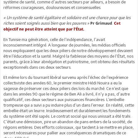
système de santé, comme d’autres secteurs par ailleurs, a besoin de
réformes courageuses, douloureuses et consensuelles.
« Un système de santé égalitaire et solidaire est une chance pour que les
riches soient soignés aussi bien que les pauvres »
.
Pr Grimaud
Cet
objectif ne peut être atteint que par l’État.
En Tunisie ma génération, celle de l’indépendance, l’avait
inconsciemment intégré. A longueur de journées, les médias officiels
nous expliquaient que les deux piliers de notre développement devaient
être l’éducation et la santé. Malgré la faiblesse des moyens de l’État, nos
parents, grâce à leur abnégation et patriotisme, ont obtenu des résultats
exceptionnels dans ces deux secteurs.
Et même lors du tournant libéral survenu après l’échec de l’expérience
collectiviste des années 60, le premier ministre Hédi Nouira a eu la
sagesse de préserver ces deux piliers des lois du marché. Ce n’est que
dans les années 90 que le régime de Ben Ali a livré, il n’y a pas, d’autre
qualificatif, ces deux secteurs aux puissances financières. L’embellie
trompeuse qui a suivi a pu induire plus d’un dans l’erreur. En réalité, cette
embellie était un leurre. Insidieusement et durablement les fondements
du système ont été sapés. Le contrat social qui nous unissait a été trahi.
C’était une démission, pire un abandon de pans entiers de la société, de
régions entières. Des efforts colossaux, qui tardent à se mettre en place,
seront nécessaires pour pallier aux conséquences dramatiques de ce