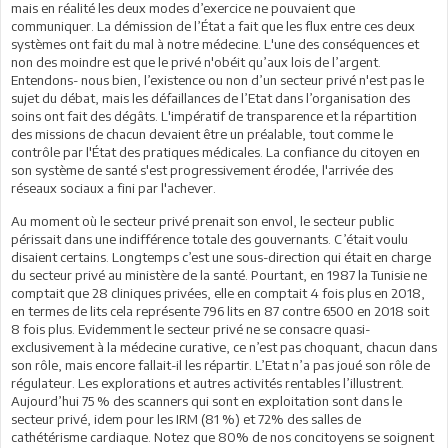
mais en réalité les deux modes d’exercice ne pouvaient que
communiquer. La démission de l’État a fait que les flux entre ces deux
systèmes ont fait du mal à notre médecine. L'une des conséquences et
non des moindre est que le privé n'obéit qu’aux lois de l’argent.
Entendons- nous bien, l’existence ou non d’un secteur privé n'est pas le
sujet du débat, mais les défaillances de l’Etat dans l’organisation des
soins ont fait des dégâts. L'impératif de transparence et la répartition
des missions de chacun devaient être un préalable, tout comme le
contrôle par l'État des pratiques médicales. La confiance du citoyen en
son système de santé s'est progressivement érodée, l'arrivée des
réseaux sociaux a fini par l'achever.
Au moment où le secteur privé prenait son envol, le secteur public
périssait dans une indifférence totale des gouvernants. C’était voulu
disaient certains. Longtemps c’est une sous-direction qui était en charge
du secteur privé au ministère de la santé. Pourtant, en 1987 la Tunisie ne
comptait que 28 cliniques privées, elle en comptait 4 fois plus en 2018,
en termes de lits cela représente 796 lits en 87 contre 6500 en 2018 soit
8 fois plus. Evidemment le secteur privé ne se consacre quasi-
exclusivement à la médecine curative, ce n’est pas choquant, chacun dans
son rôle, mais encore fallait-il les répartir. L’Etat n’a pas joué son rôle de
régulateur. Les explorations et autres activités rentables l’illustrent.
Aujourd’hui 75 % des scanners qui sont en exploitation sont dans le
secteur privé, idem pour les IRM (81 %) et 72% des salles de
cathétérisme cardiaque. Notez que 80% de nos concitoyens se soignent