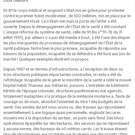
choix délibéré.
En 81 le corps médical et soignant s’était mis en grève pour protester
contre le premier ticket modérateur, de 500 millimes, mis en place par le
gouvernement Mzali. Ce n’était rien mais la porte de l’enfer a été
ouverte. Depuis le désengagement de l’État de la santé a été constant.
L’unique réforme du système de santé, celle de 91 (loi n°91-78 du 31
juillet 1991), par ailleurs n’a pas été menée à bout, a été l’une des étapes
les plus marquantes du processus de désengagement de l’État de la
santé publique. Notre bien le plus précieux, incapable de répondre aux
besoins de la population, incapable de se défendre a été livré aux lois du
marché ! Quelques exemples illustrent ce propos.
Depuis 1987 et en termes d’infrastructures, à l’exception de deux ou
trois structures publiques importantes construites, le reste a été du
rafistolage. Incapable de le gérer le ministère de la santé a cédé le nouvel
hôpital Habib Thameur aux militaires, passons. L’entretien de bâtiments
hérités de l’époque coloniale, structures pavillonnaires mal agencés,
totalement inadaptées à la pratique de la médecine moderne a, faute de
courage ou de vison, absorbé l’essentiel du titre 1 des budgets de la
santé. Des années durant nous avons vu, des travaux qui répondaient
essentiellement à une logique quasi personnelle, engloutir les rares
moyens mis à la disposition du secteur, un puits sans fond. Des blocs
opératoires éparpillés sur des hectares, des services qui ne répondaient
à aucune norme, des bureaux de 40 mètres carrés. Les travaux étaient
plus de récompenses aux protégés par le régime que des projets utiles.