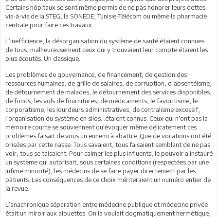
Certains hôpitaux se sont même permis de ne pas honorer leurs dettes
vis-à-vis de la STEG, la SONEDE, Tunisie-Télécom ou même la pharmacie
centrale pour faire ces travaux.
L’inefficience, la désorganisation du système de santé étaient connues
de tous, malheureusement ceux qui y trouvaient leur compte étaient les
plus écoutés. Un classique.
Les problèmes de gouvernance, de financement, de gestion des
ressources humaines, de grille de salaires, de corruption, d’absentéisme,
de détournement de malades, le détournement des services disponibles,
de fonds, les vols de fournitures, de médicaments, le favoritisme, le
corporatisme, les lourdeurs administratives, de centralisme excessif,
l’organisation du système en silos…étaient connus. Ceux qui n'ont pas la
mémoire courte se souviennent qu'évoquer même délicatement ces
problèmes faisait de vous un ennemi à abattre. Que de vocations ont été
brisées par cette nasse. Tous savaient, tous faisaient semblant de ne pas
voir, tous se taisaient. Pour calmer les plus influents, le pouvoir a instauré
un système qui autorisait, sous certaines conditions (respectées par une
infime minorité), les médecins de se faire payer directement par les
patients. Les conséquences de ce choix mériteraient un numéro entier de
la revue.
L’anachronique séparation entre médecine publique et médecine privée
était un miroir aux alouettes. On la voulait dogmatiquement hermétique,