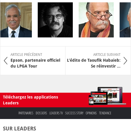
ARTICLE PRÉCÉDENT
ARTICLE SUIVANT
Epson, partenaire officiel
L’édito de Taoufik Habaieb:
du LPGA Tour
Se réinvestir ...
Téléchargez les applications
Leaders
PARTENAIRES
DOSSIERS
LEADERS TV
SUCCESS STORY
OPINIONS
TENDANCE
SUR LEADERS