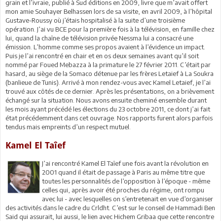
grain et l’ivraie, publié à Sud éditions en 2009, livre que m’avait offert
mon amie Souhayer Belhassen lors de sa visite, en avril 2009, à l’hôpital
Gustave-Roussy où j’étais hospitalisé à la suite d’une troisième
opération. J’ai vu BCE pour la première fois à la télévision, en famille chez
lui, quand la chaîne de télévision privée Nessma lui a consacré une
émission. L’homme comme ses propos avaient à l’évidence un impact.
Puis je l’ai rencontré en chair et en os deux semaines avant qu’il soit
nommé par Foued Mebazza à la primature le 27 février 2011. C’était par
hasard, au siège de la Somaco détenue par les frères Letaief à La Soukra
(banlieue de Tunis). Arrivé à mon rendez-vous avec Kamel Letaief, je l’ai
trouvé aux côtés de ce dernier. Après les présentations, on a brièvement
échangé sur la situation. Nous avons ensuite cheminé ensemble durant
les mois ayant précédé les élections du 23 octobre 2011, ce dont j’ai fait
état précédemment dans cet ouvrage. Nos rapports furent alors parfois
tendus mais empreints d’un respect mutuel.
Kamel El Taîef
J’ai rencontré Kamel El Taîef une fois avant la révolution en
2001 quand il était de passage à Paris au même titre que
toutes les personnalités de l’opposition à l’époque - même
celles qui, après avoir été proches du régime, ont rompu
avec lui - avec lesquelles on s’entretenait en vue d’organiser
des activités dans le cadre du Crldht. C’est sur le conseil de Hammadi Ben
Said qui assurait, lui aussi, le lien avec Hichem Gribaa que cette rencontre