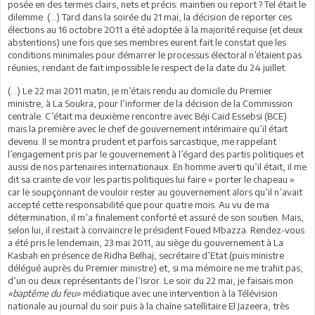
posée en des termes clairs, nets et précis: maintien ou report ? Tel était le
dilemme. (…) Tard dans la soirée du 21 mai, la décision de reporter ces
élections au 16 octobre 2011 a été adoptée à la majorité requise (et deux
abstentions) une fois que ses membres eurent fait le constat que les
conditions minimales pour démarrer le processus électoral n’étaient pas
réunies, rendant de fait impossible le respect de la date du 24 juillet.
(…) Le 22 mai 2011 matin, je m’étais rendu au domicile du Premier
ministre, à La Soukra, pour l’informer de la décision de la Commission
centrale. C’était ma deuxième rencontre avec Béji Caïd Essebsi (BCE)
mais la première avec le chef de gouvernement intérimaire qu’il était
devenu. Il se montra prudent et parfois sarcastique, me rappelant
l’engagement pris par le gouvernement à l’égard des partis politiques et
aussi de nos partenaires internationaux. En homme averti qu’il était, il me
dit sa crainte de voir les partis politiques lui faire « porter le chapeau »
car le soupçonnant de vouloir rester au gouvernement alors qu’il n’avait
accepté cette responsabilité que pour quatre mois. Au vu de ma
détermination, il m’a finalement conforté et assuré de son soutien. Mais,
selon lui, il restait à convaincre le président Foued Mbazza. Rendez-vous
a été pris le lendemain, 23 mai 2011, au siège du gouvernement à La
Kasbah en présence de Ridha Belhaj, secrétaire d’Etat (puis ministre
délégué auprès du Premier ministre) et, si ma mémoire ne me trahit pas,
d’un ou deux représentants de l’Isror. Le soir du 22 mai, je faisais mon
«baptême du feu»
médiatique avec une intervention à la Télévision
nationale au journal du soir puis à la chaîne satellitaire El Jazeera, très