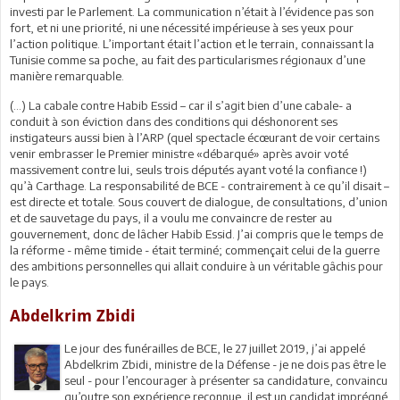
investi par le Parlement. La communication n’était à l’évidence pas son
fort, et ni une priorité, ni une nécessité impérieuse à ses yeux pour
l’action politique. L’important était l’action et le terrain, connaissant la
Tunisie comme sa poche, au fait des particularismes régionaux d’une
manière remarquable.
(…) La cabale contre Habib Essid – car il s’agit bien d’une cabale- a
conduit à son éviction dans des conditions qui déshonorent ses
instigateurs aussi bien à l’ARP (quel spectacle écœurant de voir certains
venir embrasser le Premier ministre «débarqué» après avoir voté
massivement contre lui, seuls trois députés ayant voté la confiance !)
qu’à Carthage. La responsabilité de BCE - contrairement à ce qu’il disait –
est directe et totale. Sous couvert de dialogue, de consultations, d’union
et de sauvetage du pays, il a voulu me convaincre de rester au
gouvernement, donc de lâcher Habib Essid. J’ai compris que le temps de
la réforme - même timide - était terminé; commençait celui de la guerre
des ambitions personnelles qui allait conduire à un véritable gâchis pour
le pays.
Abdelkrim Zbidi
Le jour des funérailles de BCE, le 27 juillet 2019, j’ai appelé
Abdelkrim Zbidi, ministre de la Défense - je ne dois pas être le
seul - pour l’encourager à présenter sa candidature, convaincu
qu’outre son expérience reconnue, il est un candidat imprégné