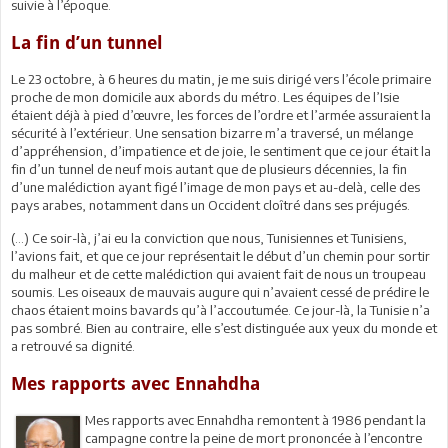
suivie à l’époque.
La fin d’un tunnel
Le 23 octobre, à 6 heures du matin, je me suis dirigé vers l’école primaire
proche de mon domicile aux abords du métro. Les équipes de l’Isie
étaient déjà à pied d’œuvre, les forces de l’ordre et l’armée assuraient la
sécurité à l’extérieur. Une sensation bizarre m’a traversé, un mélange
d’appréhension, d’impatience et de joie, le sentiment que ce jour était la
fin d’un tunnel de neuf mois autant que de plusieurs décennies, la fin
d’une malédiction ayant figé l’image de mon pays et au-delà, celle des
pays arabes, notamment dans un Occident cloîtré dans ses préjugés.
(…) Ce soir-là, j’ai eu la conviction que nous, Tunisiennes et Tunisiens,
l’avions fait, et que ce jour représentait le début d’un chemin pour sortir
du malheur et de cette malédiction qui avaient fait de nous un troupeau
soumis. Les oiseaux de mauvais augure qui n’avaient cessé de prédire le
chaos étaient moins bavards qu’à l’accoutumée. Ce jour-là, la Tunisie n’a
pas sombré. Bien au contraire, elle s’est distinguée aux yeux du monde et
a retrouvé sa dignité.
Mes rapports avec Ennahdha
Mes rapports avec Ennahdha remontent à 1986 pendant la
campagne contre la peine de mort prononcée à l’encontre