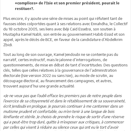
«complices» de l’Isie et son premier président, pourait le
restituer?.
Plus encore, il y ajoute une série de mises au point qui réfutent tant de
fausses idées colportées quant à ses relations avec Ennahdha, le Collectif
du 18 octobre 2005, ses liens avec Béji Caïd Essebsi, son soutien à
Mustapha Kamel Nabli, son entrée au gouvernement Habib Essid et son
appel, après le décès de BCE, en faveur de la candidature d’Abdelkrim
Zbidi.
Tout au long de son ouvrage, Kamel Jendoubi ne se contente pas du
narratif, certes instructif, mais le jalonne d’interrogations, de
questionnements, de mise en débat de tant d’incertitudes. Des questions
clés, telles que celles relatives à la gouvernance de l’administration
électorale (Isie version 2022 ou sans Isie), au mode de scrutin, au
découpage électoral, au financement des campagnes, et autres,
trouvent aujourd’hui une grande actualité.
«Je ne veux pas que l’oubli efface les premiers pas de notre peuple dans
l’exercice de sa citoyenneté et dans le rétablissement de sa souveraineté,
écrit Jendoubi en prologue. Je pourrais continuer à me cantonner dans un
mutisme prudent et confortable, ou m’en tenir à une langue de bois
lénifiante et stérile. Je choisis de prendre le risque de sortir d’une réserve
qui a peut-être trop duré, quitte à m’exposer aux critiques, à commencer
par celles qui visent à réduire au silence ceux qui ont eu le tort d’avoir