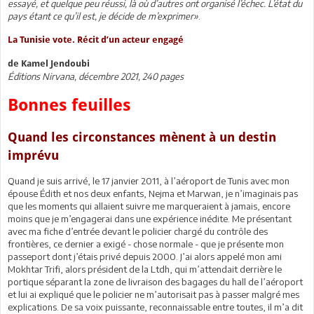
essayé, et quelque peu réussi, là où d’autres ont organisé l’échec. L’état du
pays étant ce qu’il est, je décide de m’exprimer»
.
La Tunisie vote. Récit d’un acteur engagé
de Kamel Jendoubi
Éditions Nirvana, décembre 2021, 240 pages
Bonnes feuilles
Quand les circonstances mènent à un destin
imprévu
Quand je suis arrivé, le 17 janvier 2011, à l’aéroport de Tunis avec mon
épouse Édith et nos deux enfants, Nejma et Marwan, je n’imaginais pas
que les moments qui allaient suivre me marqueraient à jamais, encore
moins que je m’engagerai dans une expérience inédite. Me présentant
avec ma fiche d’entrée devant le policier chargé du contrôle des
frontières, ce dernier a exigé - chose normale - que je présente mon
passeport dont j’étais privé depuis 2000. J’ai alors appelé mon ami
Mokhtar Trifi, alors président de la Ltdh, qui m’attendait derrière le
portique séparant la zone de livraison des bagages du hall de l’aéroport
et lui ai expliqué que le policier ne m’autorisait pas à passer malgré mes
explications. De sa voix puissante, reconnaissable entre toutes, il m’a dit