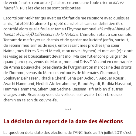
de venir à notre rencontre. J’ai alors entendu une foule crier
«Libérez
Kamel !»
. Puis les choses se sont précipitées.
Escorté par Mokhtar qui avait eu tôt fait de me rejoindre avec quelques
amis, j’ai été littéralement projeté dans le hall sans en définitive être
contrôlé alors que la foule entamait l’hymne national
«Humāt al-himá yā
humāt al-himá /Ô Défenseurs de la Nation»
. L’émotion était à son comble.
Tentant de me frayer un chemin et de garder ma lucidité (enfin, surtout,
de retenir mes larmes de joie), embrassant mes proches (ma sœur
Naïma, mes frères Sleh et Mehdi, mon neveu Aymen) et mes ami(e)s dont
les visages se bousculaient devant moi. Ma joie fut encore plus grande
quand j’aperçus, venus du Maroc, mon ami Driss El Yazami en compagnie
de Amina Bouayache, présidente de l’Organisation marocaine des droits
de l’homme, venus du Maroc et entourés de Khemaïes Chammari,
Souhayer Belhassen, Khadija Cherif, Sana Ben Achour, Anouar Kousri,
Ayachi Hammami, Hedhili Abderrahmane, Raouf Ayadi, Radhia Nasraoui,
Hamma Hammami, Sihem Ben Sedrine, Bassem Trifi et bien d’autres
visages amis. Beaucoup venus la veille au soir avaient dû rebrousser
chemin en raison du couvre-feu
***
La décision du report de la date des élections
La question de la date des élections de l’ANC fixée au 24 juillet 2011 s’est