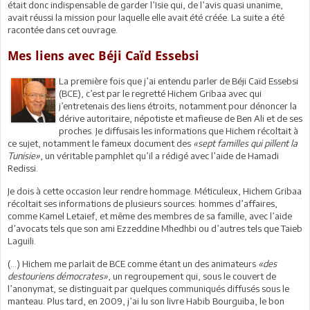
était donc indispensable de garder l’Isie qui, de l’avis quasi unanime,
avait réussi la mission pour laquelle elle avait été créée. La suite a été
racontée dans cet ouvrage.
Mes liens avec Béji Caïd Essebsi
La première fois que j’ai entendu parler de Béji Caïd Essebsi
(BCE), c’est par le regretté Hichem Gribaa avec qui
j’entretenais des liens étroits, notamment pour dénoncer la
dérive autoritaire, népotiste et mafieuse de Ben Ali et de ses
proches. Je diffusais les informations que Hichem récoltait à
ce sujet, notamment le fameux document des
«sept familles qui pillent la
Tunisie»
, un véritable pamphlet qu’il a rédigé avec l’aide de Hamadi
Redissi.
Je dois à cette occasion leur rendre hommage. Méticuleux, Hichem Gribaa
récoltait ses informations de plusieurs sources: hommes d’affaires,
comme Kamel Letaief, et même des membres de sa famille, avec l’aide
d’avocats tels que son ami Ezzeddine Mhedhbi ou d’autres tels que Taieb
Laguili.
(…) Hichem me parlait de BCE comme étant un des animateurs
«des
destouriens démocrates»
, un regroupement qui, sous le couvert de
l’anonymat, se distinguait par quelques communiqués diffusés sous le
manteau. Plus tard, en 2009, j’ai lu son livre Habib Bourguiba, le bon