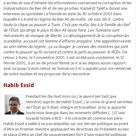
a eu lieu en vue d’obtenir les informations concernant la corruption et les
malversations de Ben Ali et de ses proches. Kamel El Taîef a donné une
interview au quotidien Le Monde en date du 30 octobre 2001 dans
laquelle il a traité le régime de Ben Ali de mafia:
«Je suis,
dit-il,
contre
toute la clique au pouvoir à Tunis. C’est une mafia, liée à la famille du chef
de l’État, qui dirige le pays et Ben Ali laisse faire. Les Tunisiens sont
mécontents du manque de liberté. Le développement de la corruption les
scandalise, accusait cet homme d’affaires prospère. Une opposition existe
au sein même du régime ; ça va bouger. Je connais des ministres qui sont
contre le pouvoir qu’ils servent et contre le parti au pouvoir, le RCD».
De
retour à Tunis, le 5 novembre 2001, il est arrêté puis condamné, le 12
février 2002, à un an de prison ferme. Je n’ai eu depuis aucun rapport
avec lui jusqu’à mon retour en Tunisie où il m’a appelé pour me remercier
de notre soutien et me proposer de le rencontrer.
Habib Essid
Pendant les dix-huit mois où j’ai œuvré (en tant que
ministre) auprès de Habib Essid, j’ai connu le grand serviteur
de l’État qu’il était, intègre et travailleur. Je lui ai apporté
toute mon énergie dans les moments difficiles (…) D’une
loyauté totale à BCE – il le considérait comme son père -
Habib Essid a veillé à ne pas empiéter sur son terrain politique au point
d’être un Premier ministre appliquant les directives du Président au lieu
et place d’être un chef de gouvernement fort d’une majorité politique