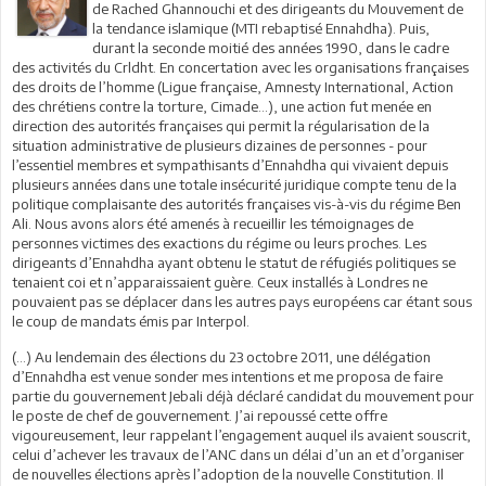
de Rached Ghannouchi et des dirigeants du Mouvement de
la tendance islamique (MTI rebaptisé Ennahdha). Puis,
durant la seconde moitié des années 1990, dans le cadre
des activités du Crldht. En concertation avec les organisations françaises
des droits de l’homme (Ligue française, Amnesty International, Action
des chrétiens contre la torture, Cimade…), une action fut menée en
direction des autorités françaises qui permit la régularisation de la
situation administrative de plusieurs dizaines de personnes - pour
l’essentiel membres et sympathisants d’Ennahdha qui vivaient depuis
plusieurs années dans une totale insécurité juridique compte tenu de la
politique complaisante des autorités françaises vis-à-vis du régime Ben
Ali. Nous avons alors été amenés à recueillir les témoignages de
personnes victimes des exactions du régime ou leurs proches. Les
dirigeants d’Ennahdha ayant obtenu le statut de réfugiés politiques se
tenaient coi et n’apparaissaient guère. Ceux installés à Londres ne
pouvaient pas se déplacer dans les autres pays européens car étant sous
le coup de mandats émis par Interpol.
(…) Au lendemain des élections du 23 octobre 2011, une délégation
d’Ennahdha est venue sonder mes intentions et me proposa de faire
partie du gouvernement Jebali déjà déclaré candidat du mouvement pour
le poste de chef de gouvernement. J’ai repoussé cette offre
vigoureusement, leur rappelant l’engagement auquel ils avaient souscrit,
celui d’achever les travaux de l’ANC dans un délai d’un an et d’organiser
de nouvelles élections après l’adoption de la nouvelle Constitution. Il