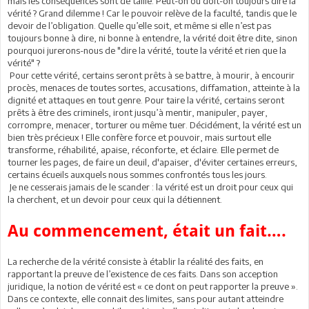
mais les conséquences sont de taille. Peut-on ou doit-on toujours dire la
vérité ? Grand dilemme ! Car le pouvoir relève de la faculté, tandis que le
devoir de l’obligation. Quelle qu’elle soit, et même si elle n’est pas
toujours bonne à dire, ni bonne à entendre, la vérité doit être dite, sinon
pourquoi jurerons-nous de "dire la vérité, toute la vérité et rien que la
vérité" ?
Pour cette vérité, certains seront prêts à se battre, à mourir, à encourir
procès, menaces de toutes sortes, accusations, diffamation, atteinte à la
dignité et attaques en tout genre. Pour taire la vérité, certains seront
prêts à être des criminels, iront jusqu’à mentir, manipuler, payer,
corrompre, menacer, torturer ou même tuer. Décidément, la vérité est un
bien très précieux ! Elle confère force et pouvoir, mais surtout elle
transforme, réhabilité, apaise, réconforte, et éclaire. Elle permet de
tourner les pages, de faire un deuil, d'apaiser, d'éviter certaines erreurs,
certains écueils auxquels nous sommes confrontés tous les jours.
Je ne cesserais jamais de le scander : la vérité est un droit pour ceux qui
la cherchent, et un devoir pour ceux qui la détiennent.
Au commencement, était un fait….
La recherche de la vérité consiste à établir la réalité des faits, en
rapportant la preuve de l’existence de ces faits. Dans son acception
juridique, la notion de vérité est « ce dont on peut rapporter la preuve ».
Dans ce contexte, elle connait des limites, sans pour autant atteindre