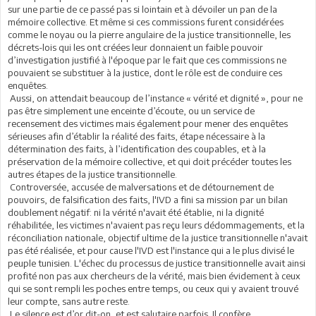
sur une partie de ce passé pas si lointain et à dévoiler un pan de la
mémoire collective. Et même si ces commissions furent considérées
comme le noyau ou la pierre angulaire de la justice transitionnelle, les
décrets-lois qui les ont créées leur donnaient un faible pouvoir
d’investigation justifié à l'époque par le fait que ces commissions ne
pouvaient se substituer à la justice, dont le rôle est de conduire ces
enquêtes.
Aussi, on attendait beaucoup de l’instance « vérité et dignité », pour ne
pas être simplement une enceinte d’écoute, ou un service de
recensement des victimes mais également pour mener des enquêtes
sérieuses afin d’établir la réalité des faits, étape nécessaire à la
détermination des faits, à l’identification des coupables, et à la
préservation de la mémoire collective, et qui doit précéder toutes les
autres étapes de la justice transitionnelle.
Controversée, accusée de malversations et de détournement de
pouvoirs, de falsification des faits, l'IVD a fini sa mission par un bilan
doublement négatif: ni la vérité n'avait été établie, ni la dignité
réhabilitée, les victimes n'avaient pas reçu leurs dédommagements, et la
réconciliation nationale, objectif ultime de la justice transitionnelle n'avait
pas été réalisée, et pour cause l'IVD est l'instance qui a le plus divisé le
peuple tunisien. L'échec du processus de justice transitionnelle avait ainsi
profité non pas aux chercheurs de la vérité, mais bien évidement à ceux
qui se sont rempli les poches entre temps, ou ceux qui y avaient trouvé
leur compte, sans autre reste.
Le silence est d’or dit-on, et est salutaire parfois. Il confère