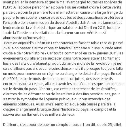
avait péril en la demeure et que le mal avait gagné toutes les sphères de
l'Etat. A l'époque personne ne pouvait ou ne voulait croire à cette vérité,
parce que pour la première fois elle mettait en cause une large frange du
peuple. Je me souviens encore des doutes et des accusations proférées à
l'encontre de la commission du doyen Abdelfattah Amor, notamment au
lendemain de la visite historique au palais de sidi Dhrif en 2011, lorsque
toute la Tunisie se réveillait dans la stupeur sur une vérité aussi
ahurissante qu'incroyable.
Peut-on aujourd'hui bâtir un Etat nouveau en faisant table rase du passé
? Peut-on passer à autre chose et feindre l’amnésie sur une journée aussi
cruciale de notre histoire ? Car tout a commencé en ce 14 janvier 2011, les
événements qui allaient se succéder dans notre pays étaient fortement
liés à des faits qui s'étaient produit durant le mois de la révolution. Je ne
sais d'ailleurs pas si c'est une coïncidence, mais il a presque toujours fallu
un mois pour renverser un régime ou changer le destin d'un pays. En cet
été 2019, entre le mois de juin et le mois de juillet, des événements
encore obscurs à ce jour, allaient avoir les conséquences que l'on connait
sur le destin du pays. Obscurs, car certains tenteront de les étouffer,
d'autres de les détourner ou de les utiliser à des fins pernicieuses, pour
s'attirer la sympathie de l'opinion publique ou pour atteindre des
ennemis politiques. Aussi invraisemblable que cela puisse paraitre, à
chaque changement brusque dans l'histoire du pays, le complot et la
subversion se flairent à des milliers de lieux.
D'ailleurs, c'est pour déjouer un complot nous a-t-on dit, que le 25 juillet