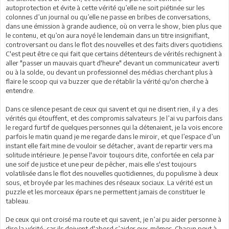
autoprotection et évite à cette vérité qu’elle ne soit piétinée sur les
colonnes d’un journal ou qu’elle ne passe en bribes de conversations,
dans une émission à grande audience, où on verra le show, bien plus que
le contenu, et qu’on aura noyé le lendemain dans un titre insignifiant,
controversant ou dans le flot des nouvelles et des faits divers quotidiens.
C'est peut être ce qui fait que certains détenteurs de vérités rechignent à
aller "passer un mauvais quart d'heure" devant un communicateur averti
ou à la solde, ou devant un professionnel des médias cherchant plus à
flaire le scoop qui va buzzer que de rétablir la vérité qu'on cherche à
entendre.
Dans ce silence pesant de ceux qui savent et qui ne disent rien, il y a des
vérités qui étouffent, et des compromis salvateurs. Je l’ai vu parfois dans
le regard furtif de quelques personnes qui la détenaient, je la vois encore
parfois le matin quand je me regarde dans le miroir, et que l’espace d’un
instant elle fait mine de vouloir se détacher, avant de repartir vers ma
solitude intérieure. Je pense l'avoir toujours dite, confortée en cela par
une soif de justice et une peur de pêcher, mais elle s'est toujours
volatilisée dans le flot des nouvelles quotidiennes, du populisme à deux
sous, et broyée par les machines des réseaux sociaux. La vérité est un
puzzle et les morceaux épars ne permettent jamais de constituer le
tableau.
De ceux qui ont croisé ma route et qui savent, je n’ai pu aider personne à
dire la vérité, car ils doivent d'abord s’aider eux-mêmes. Chacun peut à