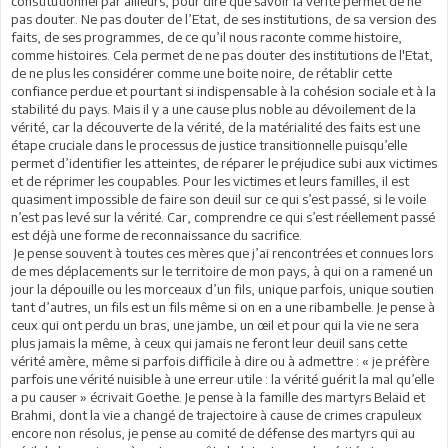
constitutionnel par ailleurs, pour dire que savoir la vérité permet de ne
pas douter. Ne pas douter de l’Etat, de ses institutions, de sa version des
faits, de ses programmes, de ce qu’il nous raconte comme histoire,
comme histoires. Cela permet de ne pas douter des institutions de l'Etat,
de ne plus les considérer comme une boite noire, de rétablir cette
confiance perdue et pourtant si indispensable à la cohésion sociale et à la
stabilité du pays. Mais il y a une cause plus noble au dévoilement de la
vérité, car la découverte de la vérité, de la matérialité des faits est une
étape cruciale dans le processus de justice transitionnelle puisqu’elle
permet d’identifier les atteintes, de réparer le préjudice subi aux victimes
et de réprimer les coupables. Pour les victimes et leurs familles, il est
quasiment impossible de faire son deuil sur ce qui s’est passé, si le voile
n’est pas levé sur la vérité. Car, comprendre ce qui s’est réellement passé
est déjà une forme de reconnaissance du sacrifice.
Je pense souvent à toutes ces mères que j’ai rencontrées et connues lors
de mes déplacements sur le territoire de mon pays, à qui on a ramené un
jour la dépouille ou les morceaux d’un fils, unique parfois, unique soutien
tant d’autres, un fils est un fils même si on en a une ribambelle. Je pense à
ceux qui ont perdu un bras, une jambe, un œil et pour qui la vie ne sera
plus jamais la même, à ceux qui jamais ne feront leur deuil sans cette
vérité amère, même si parfois difficile à dire ou à admettre : « je préfère
parfois une vérité nuisible à une erreur utile : la vérité guérit la mal qu’elle
a pu causer » écrivait Goethe. Je pense à la famille des martyrs Belaid et
Brahmi, dont la vie a changé de trajectoire à cause de crimes crapuleux
encore non résolus, je pense au comité de défense des martyrs qui au