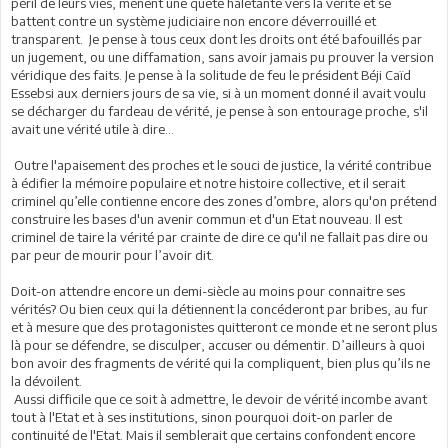
péril de leurs vies, mènent une quête haletante vers la vérité et se
battent contre un système judiciaire non encore déverrouillé et
transparent. Je pense à tous ceux dont les droits ont été bafouillés par
un jugement, ou une diffamation, sans avoir jamais pu prouver la version
véridique des faits. Je pense à la solitude de feu le président Béji Caïd
Essebsi aux derniers jours de sa vie, si à un moment donné il avait voulu
se décharger du fardeau de vérité, je pense à son entourage proche, s'il
avait une vérité utile à dire…
Outre l'apaisement des proches et le souci de justice, la vérité contribue
à édifier la mémoire populaire et notre histoire collective, et il serait
criminel qu’elle contienne encore des zones d’ombre, alors qu'on prétend
construire les bases d'un avenir commun et d'un Etat nouveau. Il est
criminel de taire la vérité par crainte de dire ce qu'il ne fallait pas dire ou
par peur de mourir pour l’avoir dit.
Doit-on attendre encore un demi-siècle au moins pour connaitre ses
vérités? Ou bien ceux qui la détiennent la concéderont par bribes, au fur
et à mesure que des protagonistes quitteront ce monde et ne seront plus
là pour se défendre, se disculper, accuser ou démentir. D’ailleurs à quoi
bon avoir des fragments de vérité qui la compliquent, bien plus qu’ils ne
la dévoilent.
Aussi difficile que ce soit à admettre, le devoir de vérité incombe avant
tout à l'Etat et à ses institutions, sinon pourquoi doit-on parler de
continuité de l'Etat. Mais il semblerait que certains confondent encore