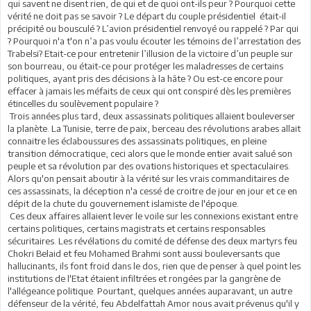
qui savent ne disent rien, de qui et de quoi ont-ils peur ? Pourquoi cette
vérité ne doit pas se savoir ? Le départ du couple présidentiel était-il
précipité ou bousculé ? L’avion présidentiel renvoyé ou rappelé ? Par qui
? Pourquoi n'a t'on n’a pas voulu écouter les témoins de l’arrestation des
Trabelsi? Etait-ce pour entretenir l’illusion de la victoire d’un peuple sur
son bourreau, ou était-ce pour protéger les maladresses de certains
politiques, ayant pris des décisions à la hâte ? Ou est-ce encore pour
effacer à jamais les méfaits de ceux qui ont conspiré dès les premières
étincelles du soulèvement populaire ?
Trois années plus tard, deux assassinats politiques allaient bouleverser
la planète. La Tunisie, terre de paix, berceau des révolutions arabes allait
connaitre les éclaboussures des assassinats politiques, en pleine
transition démocratique, ceci alors que le monde entier avait salué son
peuple et sa révolution par des ovations historiques et spectaculaires.
Alors qu'on pensait aboutir à la vérité sur les vrais commanditaires de
ces assassinats, la déception n'a cessé de croitre de jour en jour et ce en
dépit de la chute du gouvernement islamiste de l'époque.
Ces deux affaires allaient lever le voile sur les connexions existant entre
certains politiques, certains magistrats et certains responsables
sécuritaires. Les révélations du comité de défense des deux martyrs feu
Chokri Belaid et feu Mohamed Brahmi sont aussi bouleversants que
hallucinants, ils font froid dans le dos, rien que de penser à quel point les
institutions de l'Etat étaient infiltrées et rongées par la gangrène de
l'allégeance politique. Pourtant, quelques années auparavant, un autre
défenseur de la vérité, feu Abdelfattah Amor nous avait prévenus qu'il y