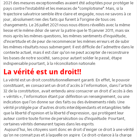
2021 des mesures exceptionnelles avaient été adoptées pour protéger le
pays contre l'instabilité et les menaces de "complotisme". Mais, si la
trajectoire salvatrice semble être claire et engagée, nous ne savons à ce
jour, absolument rien des faits qui furent à l'origine de tous ces
changements. Le 26 juillet 2021 nous nous étions réveillés avec la même
liesse et le même désir de servir la patrie que le 15 janvier 2011, mais six
mois après les mêmes questions, les mêmes sentiments d'inquiétude,
d'incertitude et de peur de recommencer les mêmes erreurs et de subir
les mêmes résultats nous submergent. Il est difficile de l’admettre dans le
contexte actuel, mais il est clair qu'on ne peut accepter de reconstruire
les bases de notre société, sans pour autant solder le passé, étape
indispensable pourtant, à la réconciliation nationale.
La vérité est un droit!!
La vérité est un droit constitutionnellement garanti. En effet, le pouvoir
constituant, en consacrant un droit d’accès à l’information, dans l’article
32 de la constitution, avait entendu ainsi consacrer un droit d’accès à des
« vérités », l’information étant par définition un renseignement, ou une
indication que l’on donne sur des faits ou des évènements réels. Une
vérité protégée par d'autres droits interdépendants et intangibles telle
que la liberté d'opinion et la liberté d'expression, qui protègent leur
auteur contre toute forme de persécution ou d'inquiétude. Pourtant,
certaines vérités demeurent tapies dans les esprits.
Aujourd’hui, les citoyens sont donc en droit d’exiger ce droit à une vérité
qu’on ne connait pas et à laquelle on aspire. Ce droit-créance à la charge