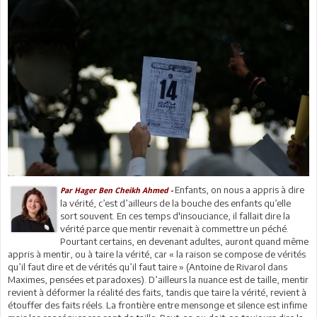
Enfants, on nous a appris à dire
Par Hager Ben Cheikh Ahmed -
la vérité, c’est d’ailleurs de la bouche des enfants qu’elle
sort souvent. En ces temps d'insouciance, il fallait dire la
vérité parce que mentir revenait à commettre un péché.
Pourtant certains, en devenant adultes, auront quand même
appris à mentir, ou à taire la vérité, car « la raison se compose de vérités
qu’il faut dire et de vérités qu’il faut taire » (Antoine de Rivarol dans
Maximes, pensées et paradoxes). D’ailleurs la nuance est de taille, mentir
revient à déformer la réalité des faits, tandis que taire la vérité, revient à
étouffer des faits réels. La frontière entre mensonge et silence est infime