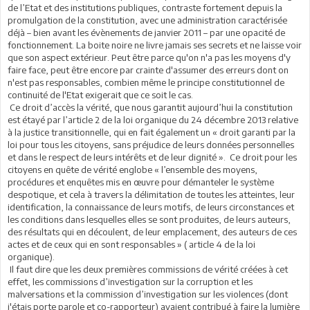
de l’Etat et des institutions publiques, contraste fortement depuis la
promulgation de la constitution, avec une administration caractérisée
déjà – bien avant les évènements de janvier 2011 – par une opacité de
fonctionnement. La boite noire ne livre jamais ses secrets et ne laisse voir
que son aspect extérieur. Peut être parce qu'on n'a pas les moyens d'y
faire face, peut être encore par crainte d'assumer des erreurs dont on
n'est pas responsables, combien même le principe constitutionnel de
continuité de l'Etat exigerait que ce soit le cas.
Ce droit d’accès la vérité, que nous garantit aujourd’hui la constitution
est étayé par l’article 2 de la loi organique du 24 décembre 2013 relative
à la justice transitionnelle, qui en fait également un « droit garanti par la
loi pour tous les citoyens, sans préjudice de leurs données personnelles
et dans le respect de leurs intérêts et de leur dignité ». Ce droit pour les
citoyens en quête de vérité englobe « l’ensemble des moyens,
procédures et enquêtes mis en œuvre pour démanteler le système
despotique, et cela à travers la délimitation de toutes les atteintes, leur
identification, la connaissance de leurs motifs, de leurs circonstances et
les conditions dans lesquelles elles se sont produites, de leurs auteurs,
des résultats qui en découlent, de leur emplacement, des auteurs de ces
actes et de ceux qui en sont responsables » ( article 4 de la loi
organique).
Il faut dire que les deux premières commissions de vérité créées à cet
effet, les commissions d’investigation sur la corruption et les
malversations et la commission d’investigation sur les violences (dont
j'étais porte parole et co-rapporteur) avaient contribué à faire la lumière