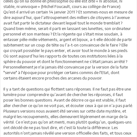
celles qu’on lui donne en philosophie où elle est dite « ni absolue, ni
stable, ni univoque » (Michel Foucault, cours au collège de France).
Qu’est-il arrivé un certain 14 janvier 2011 ? Et sommes-nous en mesure de
dire aujourd’hui, que l’attroupement des milliers de citoyens à l’avenue
avait fait partir le dictateur devant lequel tout le monde tremblait ?
Quand bien même, serait-il parti en laissant ses lunettes, son ordinateur
personnel et son manteau ? Et la régente qui s’était mise soudain, à
entasser pêle-mêle vêtements, argent et bijoux, a-t-elle décidé de partir
subitement sur un coup de tête ou l’a-t-on convaincue de le faire ? Elle
qui croyait posséder le pays entier, et avoir tout le monde à ses pieds.
Où sont aujourd’hui les rapports de toutes ces institutions liées à la
sphère du pouvoir et dont le fonctionnement ne s’était jamais arrêté ?
Personnellement je n'ai jamais été convaincue par la version de la fuite
"servie" à l'époque pour protéger certains commis de l'Etat, dont
certains étaient encore proches des arcanes du pouvoir.
Il y a tant de questions qui flottent sans réponses. Il ne faut pas être une
lumière pour comprendre qu’avant de chercher les réponses, il faut
poser les bonnes questions. Avant de décrire ce qui est visible, il faut
aller chercher ce qu’on ne voit pas, et écouter ceux à qui on n’a pas parlé.
Plusieurs versions nous avaient été servies sur cette date mystère, et
malgré les recoupements, elles demeurent légèrement en marge de la
vérité. Ce n’est pas qu’on ait menti, mais plutôt quelqu’un, quelques-uns
ont décidé de ne pas tout dire, et c'est là toute la différence. Les
autorités n’ont jamais révélé une version officielle des faits, et tous ceux