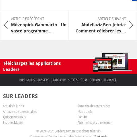
ARTICLE PRÉCÉDENT
ARTICLE SUIVANT
Mövenpick Gammarth : Un
Abdellaziz Ben-Jebria:
vaste programme ...
Comment célébrer les ...
Téléchargez les applications
Leaders
PARTENAIRES
DOSSIERS
LEADERS TV
SUCCESS STORY
OPINIONS
TENDANCE
SUR LEADERS
Actualités Tunisie
Annuaire des entreprises
Annuaire de personnalités
Plan du site
Qui sommes nous
Contact
Leaders Mobile
Abonnez-vous au mensuel
© 2009 - 2026 Leaders.com.tn Tous droits réservés.
Conception et Développement du site internet par
Tanit web