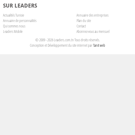
SUR LEADERS
Actualités Tunisie
Annuaire des entreprises
Annuaire de personnalités
Plan du site
Qui sommes nous
Contact
Leaders Mobile
Abonnez-vous au mensuel
© 2009 - 2026 Leaders.com.tn Tous droits réservés.
Conception et Développement du site internet par
Tanit web