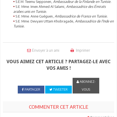
S.E.M. Teemu Sepponen,
Ambassadeur de la Finlande en Tunisie.
•
S.E. Mme. Imen Ahmed Al Salami,
Ambassadrice des Émirats
•
arabes unis en Tunisie.
S.E. Mme. Anne Guéguen,
Ambassadrice de France en Tunisie.
•
S.E. Mme. Devyani Uttam Khobragade,
Ambassadrice de l'Inde en
•
Tunisie.
Envoyer à un ami
Imprimer
VOUS AIMEZ CET ARTICLE ? PARTAGEZ-LE AVEC
VOS AMIS !
ABONNEZ-
PARTAGER
TWEETER
VOUS
COMMENTER CET ARTICLE