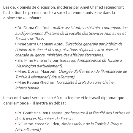
Les deux panels de discussion, modérés par Amel Chahed retiendront
l’attention. Le premier portera sur « La femme tunisienne dans la
diplomatie ». Il réunira :
Dr. Fatma Chalfouh,
maître assistante en histoire contemporaine
•
au département d’histoire de la Faculté des Sciences Humaines et
Sociales de Tunis
.
Mme Sarra Chaouani Abidi,
Directrice générale par intérim de
•
l'Union africaine et des organisations régionales africaines et
chargée du genre, ministère des affaires étrangères.
S.E. Mme Hanene Tajouri Bessassi,
Ambassadrice de Tunisie à
•
Washington (virtuellement).
Mme. Dorsaf Maaroufi,
Chargée d'affaires a.i de l’Ambassade de
•
Tunisie à Islamabad (virtuellement).
Mme Raouia Khedher,
Journaliste à la Radio Tunis Chaîne
•
Internationale.
Le second panel sera consacré à « La femme et le travail diplomatique
dans le monde ». Il mettra en débat :
Pr. Boutheina Ben Hassine,
professeure à la Faculté des Lettres et
•
des Sciences Humaines de Sousse.
S.E. Mme. Yosra Souiden,
Ambassadeur de la Tunisie à Prague
•
(virtuellement).