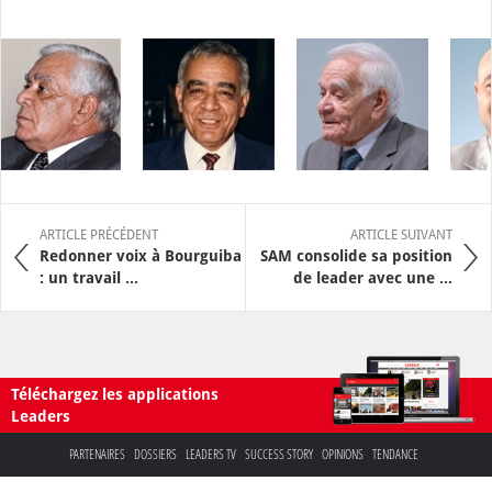
ARTICLE PRÉCÉDENT
ARTICLE SUIVANT
Redonner voix à Bourguiba
SAM consolide sa position
: un travail ...
de leader avec une ...
Téléchargez les applications
Leaders
PARTENAIRES
DOSSIERS
LEADERS TV
SUCCESS STORY
OPINIONS
TENDANCE