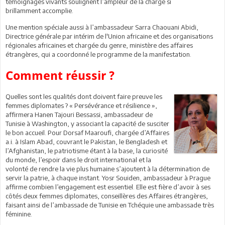
témoignages vivants soulignent l’ampleur de la charge si
brillamment accomplie.
Une mention spéciale aussi à l’ambassadeur Sarra Chaouani Abidi,
Directrice générale par intérim de l'Union africaine et des organisations
régionales africaines et chargée du genre, ministère des affaires
étrangères, qui a coordonné le programme de la manifestation.
Comment réussir ?
Quelles sont les qualités dont doivent faire preuve les
femmes diplomates ? « Persévérance et résilience »,
affirmera Hanen Tajouri Bessassi, ambassadeur de
Tunisie à Washington, y associant la capacité de susciter
le bon accueil. Pour Dorsaf Maaroufi, chargée d’Affaires
a.i. à Islam Abad, couvrant le Pakistan, le Bengladesh et
l’Afghanistan, le patriotisme étant à la base, la curiosité
du monde, l’espoir dans le droit international et la
volonté de rendre la vie plus humaine s’ajoutent à la détermination de
servir la patrie, à chaque instant. Yosr Souiden, ambassadeur à Prague
affirme combien l’engagement est essentiel. Elle est fière d’avoir à ses
côtés deux femmes diplomates, conseillères des Affaires étrangères,
faisant ainsi de l’ambassade de Tunisie en Tchéquie une ambassade très
féminine.