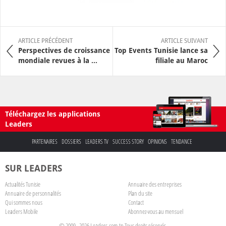
ARTICLE PRÉCÉDENT
ARTICLE SUIVANT
Perspectives de croissance
Top Events Tunisie lance sa
mondiale revues à la ...
filiale au Maroc
Téléchargez les applications
Leaders
PARTENAIRES
DOSSIERS
LEADERS TV
SUCCESS STORY
OPINIONS
TENDANCE
SUR LEADERS
Actualités Tunisie
Annuaire des entreprises
Annuaire de personnalités
Plan du site
Qui sommes nous
Contact
Leaders Mobile
Abonnez-vous au mensuel
© 2009 - 2026 Leaders.com.tn Tous droits réservés.