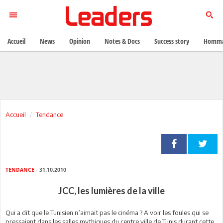
Accueil
News
Opinion
Notes & Docs
Success story
Homma
Accueil
Tendance
TENDANCE
- 31.10.2010
JCC, les lumières de la ville
Qui a dit que le Tunisien n’aimait pas le cinéma ? A voir les foules qui se
pressaient dans les salles mythiques du centre ville de Tunis durant cette