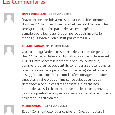
Les Commentaires
HAYET DHIFALLAH
- 01-11-2010 01:11
Bravo encore une fois à Anissa pour cet article comme tant
d'autres ! Voila qui est bien décrit et bien dit ! J'ai connu les
1ères JCC... oui, je fais partie de l'ancienne génération. Il
semble que la jeune génération pense avoir inventé le
monde ; j'espère qu'on n'était pas comme eux.
KHEMIRI SOUAD
- 01-11-2010 14:58
Oui j'ai été agréablement surprise de voir tant de gens lors
des JCC j'ai regardé les courts métrages et celui de Youssef
CHEBBI intitulé "vers le nord" m'a beaucoup intrigué,
comment les jeunes peuvent-ils continuer à se jeter dans les
bras de la mort(si je peux m'exprimer ainsi) de cette façon,
je suggère au ministère de tutelle d'encourager les jeunes
cinéastes à faire plus de films sur ce sujet et surtout à
demander à ce que ces films passent sur les chaines
nationales aussi la chaine publique que les chaines privées,
ça aidera peut-être nos jeunes à se raisonner et à renoncer à
ces pratiques suicidaires.
MEHDI AMMAR
- 03-11-2010 20:24
Et oui! Comment expliquer ce phénomène, ce mystère ?