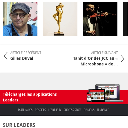
ARTICLE PRÉCÉDENT
ARTICLE SUIVANT
Gilles Duval
Tanit d'Or des JCC au «
Microphone » de ...
Téléchargez les applications
Leaders
PARTENAIRES
DOSSIERS
LEADERS TV
SUCCESS STORY
OPINIONS
TENDANCE
SUR LEADERS