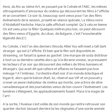
Ainsi, du Rio au 4ème Art, en passant par le Colisée et l’ABC, les mêmes
attroupements d’amoureux du cinéma qui découvrent les films à l’affiche
et se concertent. Ce soir-là, beaucoup sont venus pour l’un des films
événements de la session, projeté en séance spéciale, La Vénus noire
d’Abdellatif Kechiche. Mais la salle affichait complet. Qu’à cela ne tienne.
On est venu pour la fête ! Quelques mètres plus loin, on peut découvrir
des films venus d’Egypte, du Liban, de Bulgarie, c’est l’insoutenable
légèreté des JCC.
Au Colisée, c’est l’un des derniers Woody Allen You will meet a tall dark
stranger qui est à l’affiche. Et bien que le film soit disponible en
streaming, on faisait la queue au guichet. Une marque de soda distribue
à tout va sa dernière canette alors qu’à la librairie voisine, se pressaient
les lecteurs d’un soir qui découvrent des milliers de titres tunisiens et
étrangers. Qui avait dit que culture et affaires ne faisaient pas bon
ménage ? A l’intérieur, l’orchestre était noir d’un monde éclectique et
bigarré, alors que le balcon était, lui, réservé aux VIP et on pouvait y
croiser un jeune réalisateur de cinéma qui monte, une actrice de série
ramadenesque et des journalistes venus de loin couvrir l’événement. Les
lumières s’éteignent, les applaudissements fusent. Place à la magie de
l’art !
A la sortie, l’Avenue s’est vidée de son monde qui rentre retrouver son
quartier-dortoir laissant derrière lui les stigmates d’une soirée animée.