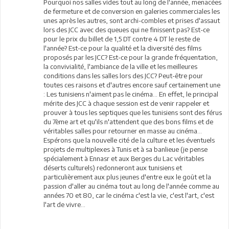
Pourquoi nos salles vides tout au long de l'année, menacées
de fermeture et de conversion en galeries commerciales les
unes après les autres, sont archi-combles et prises d'assaut
lors des JCC avec des queues qui ne finissent pas? Est-ce
pour le prix du billet de 1,5 DT contre 4 DT le reste de
l'année? Est-ce pour la qualité et la diversité des films
proposés par les JCC? Est-ce pour la grande fréquentation,
la convivialité, l'ambiance de la ville et les meilleures
conditions dans les salles lors des JCC? Peut-être pour
toutes ces raisons et d'autres encore sauf certainement une
: Les tunisiens n'aiment pas le cinéma... En effet, le principal
mérite des JCC à chaque session est de venir rappeler et
prouver à tous les septiques que les tunisiens sont des férus
du 7ème art et qu'ils n'attendent que des bons films et de
véritables salles pour retourner en masse au cinéma...
Espérons que la nouvelle cité de la culture et les éventuels
projets de multiplexes à Tunis et à sa banlieue (je pense
spécialement à Ennasr et aux Berges du Lac véritables
déserts culturels) redonneront aux tunisiens et
particulièrement aux plus jeunes d'entre eux le goût et la
passion d'aller au cinéma tout au long de l'année comme au
années 70 et 80, car le cinéma c'est la vie, c'est l'art, c'est
l'art de vivre...