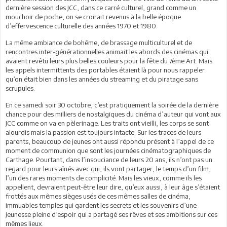
dernière session des JCC, dans ce carré culturel, grand comme un
mouchoir de poche, on se croirait revenus à la belle époque
d’effervescence culturelle des années 1970 et 1980.
La même ambiance de bohême, de brassage multiculturel et de
rencontres inter-générationnelles animait les abords des cinémas qui
avaient revêtu leurs plus belles couleurs pour la fête du 7ème Art. Mais
les appels intermittents des portables étaient là pour nous rappeler
qu’on était bien dans les années du streaming et du piratage sans
scrupules.
En ce samedi soir 30 octobre, c’est pratiquement la soirée de la dernière
chance pour des milliers de nostalgiques du cinéma d’auteur qui vont aux
JCC comme on va en pèlerinage. Les traits ont vieilli, les corps se sont
alourdis mais la passion est toujours intacte. Sur les traces de leurs
parents, beaucoup de jeunes ont aussi répondu présent à l’appel de ce
moment de communion que sont les journées cinématographiques de
Carthage. Pourtant, dans l’insouciance de leurs 20 ans, ils n’ont pas un
regard pour leurs aînés avec qui, ils vont partager, le temps d’un film,
l’un des rares moments de complicité. Mais les vieux, comme ils les
appellent, devraient peut-être leur dire, qu’eux aussi, à leur âge s’étaient
frottés aux mêmes sièges usés de ces mêmes salles de cinéma,
immuables temples qui gardent les secrets et les souvenirs d’une
jeunesse pleine d’espoir qui a partagé ses rêves et ses ambitions sur ces
mêmes lieux.