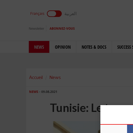
العربية
Français
Newsletter
ABONNEZ-VOUS
NEWS
OPINION
NOTES & DOCS
SUCCESS 
Accueil
News
NEWS
- 09.08.2021
Tunisie: Le temps