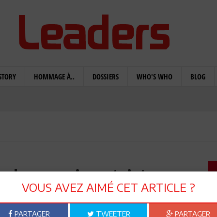
STORY
HOMMAGE À..
DOSSIERS
WHO'S WHO
BLOG
 des passions tristes
VOUS AVEZ AIMÉ CET ARTICLE ?
PARTAGER
TWEETER
PARTAGER