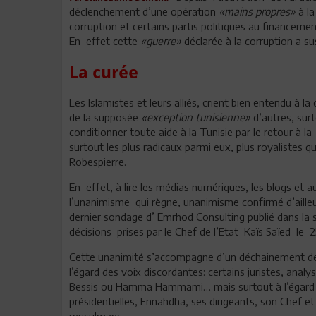
déclenchement d’une opération
«mains propres»
à la
corruption et certains partis politiques au financemen
En effet cette
«guerre»
déclarée à la corruption a sus
La curée
Les Islamistes et leurs alliés, crient bien entendu à la
de la supposée
«exception tunisienne»
d’autres, surt
conditionner toute aide à la Tunisie par le retour à la
surtout les plus radicaux parmi eux, plus royalistes 
Robespierre.
En effet, à lire les médias numériques, les blogs et 
l’unanimisme qui règne, unanimisme confirmé d’ailleur
dernier sondage d’ Emrhod Consulting publié dans la s
décisions prises par le Chef de l’Etat Kaïs Saïed le 25
Cette unanimité s’accompagne d’un déchainement 
l’égard des voix discordantes: certains juristes, a
Bessis ou Hamma Hammami… mais surtout à l’égard de 
présidentielles, Ennahdha, ses dirigeants, son Chef e
musulmans.