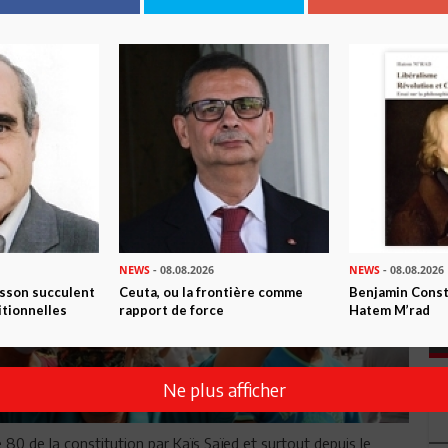
NEWS
- 08.08.2026
NEWS
- 08.08.2026
isson succulent
Ceuta, ou la frontière comme
Benjamin Consta
itionnelles
rapport de force
Hatem M’rad
Ne plus afficher
e 80 de la constitution par Kaïs Saïed et surtout depuis le