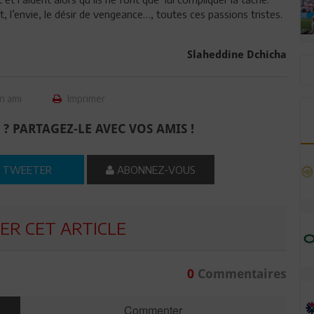
ent, l’envie, le désir de vengeance…, toutes ces passions tristes.
Slaheddine Dchicha
n ami
Imprimer
 ? PARTAGEZ-LE AVEC VOS AMIS !
TWEETER
ABONNEZ-VOUS
R CET ARTICLE
0
Commentaires
Commenter