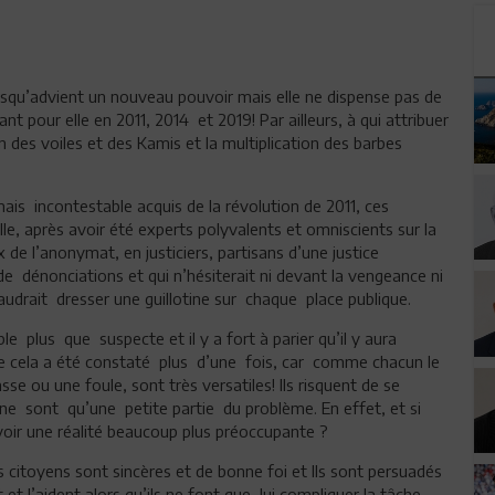
orsqu’advient un nouveau pouvoir mais elle ne dispense pas de
 pour elle en 2011, 2014 et 2019! Par ailleurs, à qui attribuer
n des voiles et des Kamis et la multiplication des barbes
mais incontestable acquis de la révolution de 2011, ces
lle, après avoir été experts polyvalents et omniscients sur la
x de l’anonymat, en justiciers, partisans d’une justice
 de dénonciations et qui n’hésiterait ni devant la vengeance ni
audrait dresser une guillotine sur chaque place publique.
e plus que suspecte et il y a fort à parier qu’il y aura
 cela a été constaté plus d’une fois, car comme chacun le
 ou une foule, sont très versatiles! Ils risquent de se
s ne sont qu’une petite partie du problème. En effet, et si
oir une réalité beaucoup plus préoccupante ?
s citoyens sont sincères et de bonne foi et Ils sont persuadés
 et l’aident alors qu’ils ne font que lui compliquer la tâche.