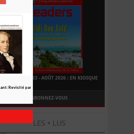
LEADERS N° 183 - AOÛT 2026 : EN KIOSQUE
nt: Revisité par
ABONNEZ-VOUS
LES + LUS