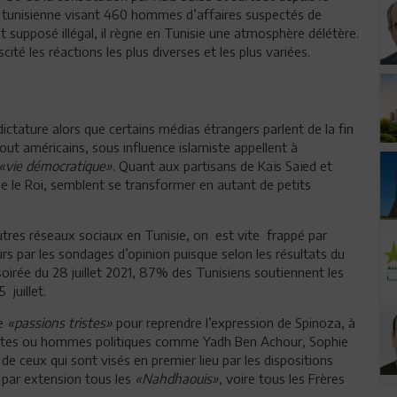
 tunisienne visant 460 hommes d’affaires suspectés de
t supposé illégal, il règne en Tunisie une atmosphère délétère.
cité les réactions les plus diverses et les plus variées.
 dictature alors que certains médias étrangers parlent de la fin
out américains, sous influence islamiste appellent à
«vie démocratique»
. Quant aux partisans de Kaïs Saïed et
que le Roi, semblent se transformer en autant de petits
autres réseaux sociaux en Tunisie, on est vite frappé par
s par les sondages d’opinion puisque selon les résultats du
oirée du 28 juillet 2021, 87% des Tunisiens soutiennent les
 juillet.
de
«passions tristes»
pour reprendre l’expression de Spinoza, à
nalystes ou hommes politiques comme Yadh Ben Achour, Sophie
ceux qui sont visés en premier lieu par les dispositions
t par extension tous les
«Nahdhaouis»
, voire tous les Frères