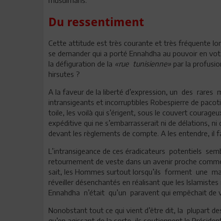
Du ressentiment
Cette attitude est très courante et très fréquente l
se demander qui a porté Ennahdha au pouvoir en votant
la défiguration de la
«rue tunisienne»
par la profusio
hirsutes ?
A la faveur de la liberté d’expression, un des rares 
intransigeants et incorruptibles Robespierre de pacoti
toile, les voilà qui s’érigent, sous le couvert courageu
expéditive qui ne s’embarrasserait ni de délations, ni
devant les règlements de compte. A les entendre, il f
L’intransigeance de ces éradicateurs potentiels sembl
retournement de veste dans un avenir proche comme
sait, les Hommes surtout lorsqu’ils forment une masse
réveiller désenchantés en réalisant que les Islamiste
Ennahdha n’était qu’un paravent qui empêchait de v
Nonobstant tout ce qui vient d’être dit, la plupart de
qu’en agissant de la sorte, ils soutiennent le Président