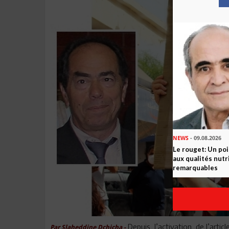
NEWS
- 09.08.2026
Le rouget: Un po
aux qualités nutr
remarquables
Depuis l’activation de l’articl
Par Slaheddine Dchicha -