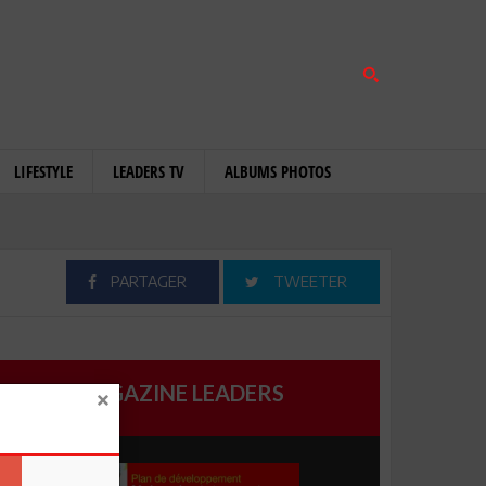
LIFESTYLE
LEADERS TV
ALBUMS PHOTOS
PARTAGER
TWEETER
MAGAZINE LEADERS