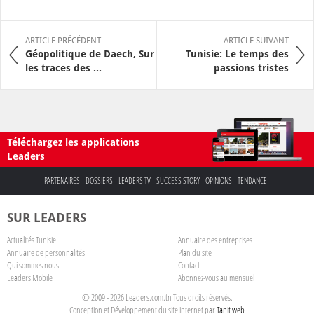
ARTICLE PRÉCÉDENT
ARTICLE SUIVANT
Géopolitique de Daech, Sur
Tunisie: Le temps des
les traces des ...
passions tristes
Téléchargez les applications
Leaders
PARTENAIRES
DOSSIERS
LEADERS TV
SUCCESS STORY
OPINIONS
TENDANCE
SUR LEADERS
Actualités Tunisie
Annuaire des entreprises
Annuaire de personnalités
Plan du site
Qui sommes nous
Contact
Leaders Mobile
Abonnez-vous au mensuel
© 2009 - 2026 Leaders.com.tn Tous droits réservés.
Conception et Développement du site internet par
Tanit web