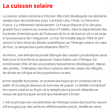
La cuisson solaire
La cuisson solaire remonte à très loin. Elle s’est développée ces dernières
années dans de nombreux pays. Les Etats-Unis, l’Inde, la Chine et la
France s’y intéressent sérieusement. La France dispose d’un des plus
grands fours solaires au monde (four d’Odeillo, dans le département des
Pyrénées Orientales prés de Toulouse) de 54 m de haut et 48 m de large.
D’une puissance de 1 mégawatt, ce four fut installé depuis 1969 et sert
surtout à faire diverses études scientifiques sur l’énergie solaire. Au cœur
du four, la température peut atteindre 3500°C.
Au Maroc une entreprise privée fabrique des cuiseurs paraboliques aussi
bien pour le marché local que pour l’exportation vers l’Afrique. De
nombreuses ONG et des associations humanitaires développent, depuis
des années, l’utilisation des fours solaires dans les camps de réfugiés,
les écoles en Afrique et des populations rurales.
Je me rappelle tout jeune, on prenait une loupe qu’on orientait vers le
soleil et on plaçait dessous un morceau de papier. La lentille concentrait
les rayons solaires au foyer où la température pouvait atteindre un
niveau tel que le papier se met spontanément à bruler.
C’est ce principe de concentration de l’énergie solaire (surtout les rayons
infrarouges) par des surfaces réfléchissantes (miroir, lentille en verre,