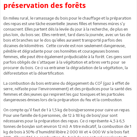
préservation des forêts
En milieu rural, le ramassage du bois pour le chauffage et la préparation
des repas est une tâche essentielle. Jeunes filles et femmes mûres s’y
consacrent. Elles partent dés la levée du jour à la recherche, de plus en
plus loin, du bois sec. Elles rentrent, tard dans la journée, avec un tas de
bois et branches sur le dos qu’elles auraient transporté parfois des
dizaines de kilomètres. Cette corvée est non seulement dangereuse,
pénible et dégradante pour ces honnêtes et courageuses bonnes
femmes, elle peut être également préjudiciable à la forêt. Ces gens sont
parfois obligés de s’attaquer à la végétation et arbres verts pour se
procurer du bois. Ce ci va entrainer la dégradation de la végétation, la
déforestation et la désertification.
La combustion du bois entraine du dégagement du CO² (gaz à effet de
serre, néfaste pour l’environnement) et des préjudices pour la santé des
femmes et des jeunes qui respirent les gaz toxiques et les particules
dangereuses émises lors de la préparation du feu et la combustion.
On compte qu’il faut de 1 à 1,5 kg de bois/personne pour cuire un repas.
Pour une famille de 6 personnes, de 12 à 18 kg de bois/ jour sont
nécessaires pour la préparation des repas. Ce ci représente 4,5 à 6,5
tonnes de bois/an soit environ 12 m3. A titre indicatif, la combustion de 1
kg de bois à 50% d’humidité libère 2 000 W et 4 000 W si le bois fait