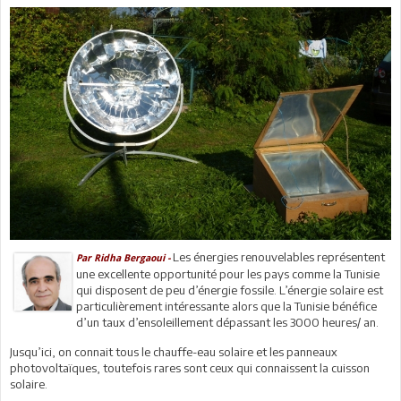
Les énergies renouvelables représentent
Par Ridha Bergaoui -
une excellente opportunité pour les pays comme la Tunisie
qui disposent de peu d’énergie fossile. L’énergie solaire est
particulièrement intéressante alors que la Tunisie bénéfice
d’un taux d’ensoleillement dépassant les 3000 heures/ an.
Jusqu’ici, on connait tous le chauffe-eau solaire et les panneaux
photovoltaïques, toutefois rares sont ceux qui connaissent la cuisson
solaire.