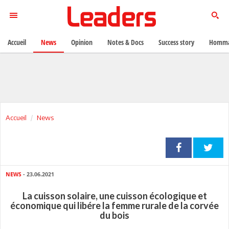
Accueil
News
Opinion
Notes & Docs
Success story
Homma
Accueil
News
NEWS
- 23.06.2021
La cuisson solaire, une cuisson écologique et
économique qui libére la femme rurale de la corvée
du bois