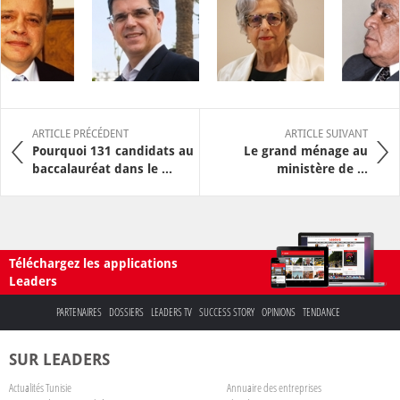
ARTICLE PRÉCÉDENT
ARTICLE SUIVANT
Pourquoi 131 candidats au
Le grand ménage au
baccalauréat dans le ...
ministère de ...
Téléchargez les applications
Leaders
PARTENAIRES
DOSSIERS
LEADERS TV
SUCCESS STORY
OPINIONS
TENDANCE
SUR LEADERS
Actualités Tunisie
Annuaire des entreprises