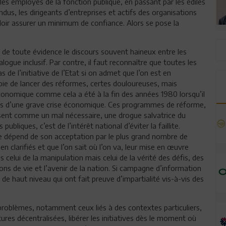
es employés de la fonction publique, en passant par les édiles
dus, les dirigeants d’entreprises et actifs des organisations
falloir assurer un minimum de confiance. Alors se pose la
de toute évidence le discours souvent haineux entre les
logue inclusif. Par contre, il faut reconnaître que toutes les
de l’initiative de l’Etat si on admet que l’on est en
ie de lancer des réformes, certes douloureuses, mais
conomique comme cela a été à la fin des années 1980 lorsqu’il
 pays d’une grave crise économique. Ces programmes de réforme,
posent comme un mal nécessaire, une drogue salvatrice du
bliques, c’est de l’intérêt national d’éviter la faillite.
ie dépend de son acceptation par le plus grand nombre de
 clarifiés et que l’on sait où l’on va, leur mise en œuvre
elui de la manipulation mais celui de la vérité des défis, des
ons de vie et l’avenir de la nation. Si campagne d’information
 de haut niveau qui ont fait preuve d’impartialité vis-à-vis des
problèmes, notamment ceux liés à des contextes particuliers,
tures décentralisées, libérer les initiatives dès le moment où