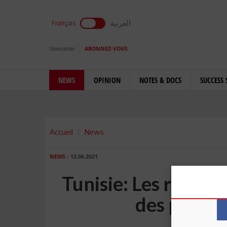
العربية
Français
Newsletter
ABONNEZ-VOUS
NEWS
OPINION
NOTES & DOCS
SUCCESS 
Accueil
News
NEWS
- 12.06.2021
Tunisie: Les risques
des politi