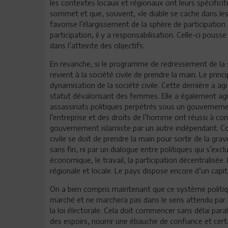
les contextes locaux et régionaux ont leurs spécificité
sommet et que, souvent, «le diable se cache dans les 
favorise l’élargissement de la sphère de participation et
participation, il y a responsabilisation. Celle-ci pouss
dans l’atteinte des objectifs.
En revanche, si le programme de redressement de la si
revient à la société civile de prendre la main. Le princ
dynamisation de la société civile. Cette dernière a ag
statut dévalorisant des femmes. Elle a également agi lo
assassinats politiques perpétrés sous un gouvernement
l’entreprise et des droits de l’homme ont réussi à co
gouvernement islamiste par un autre indépendant. Comm
civile se doit de prendre la main pour sortir de la grav
sans fin, ni par un dialogue entre politiques qui s’e
économique, le travail, la participation décentralisée.
régionale et locale. Le pays dispose encore d’un capi
On a bien compris maintenant que ce système politi
marché et ne marchera pas dans le sens attendu par l
la loi électorale. Cela doit commencer sans délai para
des espoirs, nourrir une ébauche de confiance et cer