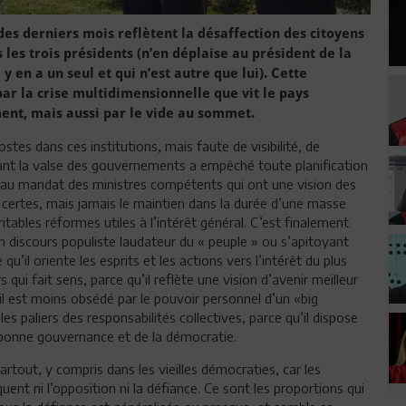
des derniers mois reflètent la désaffection des citoyens
 les trois présidents (n’en déplaise au président de la
y en a un seul et qui n’est autre que lui). Cette
ar la crise multidimensionnelle que vit le pays
nt, mais aussi par le vide au sommet.
ostes dans ces institutions, mais faute de visibilité, de
 tant la valse des gouvernements a empêché toute planification
n au mandat des ministres compétents qui ont une vision des
 certes, mais jamais le maintien dans la durée d’une masse
itables réformes utiles à l’intérêt général. C’est finalement
un discours populiste laudateur du « peuple » ou s’apitoyant
qu’il oriente les esprits et les actions vers l’intérêt du plus
ui fait sens, parce qu’il reflète une vision d’avenir meilleur
il est moins obsédé par le pouvoir personnel d’un «big
les paliers des responsabilités collectives, parce qu’il dispose
la bonne gouvernance et de la démocratie.
rtout, y compris dans les vieilles démocraties, car les
quent ni l’opposition ni la défiance. Ce sont les proportions qui