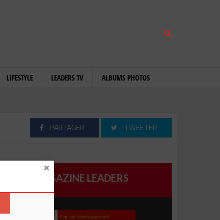
LIFESTYLE
LEADERS TV
ALBUMS PHOTOS
PARTAGER
TWEETER
MAGAZINE LEADERS