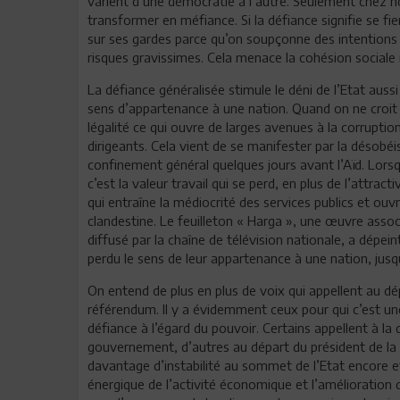
varient d’une démocratie à l’autre. Seulement chez n
transformer en méfiance. Si la défiance signifie se f
sur ses gardes parce qu’on soupçonne des intentions
risques gravissimes. Cela menace la cohésion sociale
La défiance généralisée stimule le déni de l’Etat auss
sens d’appartenance à une nation. Quand on ne croit plu
légalité ce qui ouvre de larges avenues à la corruption,
dirigeants. Cela vient de se manifester par la désobé
confinement général quelques jours avant l’Aïd. Lorsq
c’est la valeur travail qui se perd, en plus de l’attra
qui entraîne la médiocrité des services publics et ouv
clandestine. Le feuilleton « Harga », une œuvre associ
diffusé par la chaîne de télévision nationale, a dépei
perdu le sens de leur appartenance à une nation, jusq
On entend de plus en plus de voix qui appellent au dép
référendum. Il y a évidemment ceux pour qui c’est une
défiance à l’égard du pouvoir. Certains appellent à la
gouvernement, d’autres au départ du président de la R
davantage d’instabilité au sommet de l’Etat encore et
énergique de l’activité économique et l’amélioration d