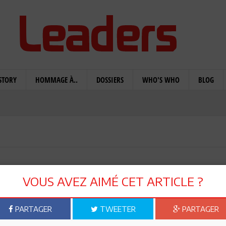
STORY
HOMMAGE À..
DOSSIERS
WHO'S WHO
BLOG
 de la défiance à l’égard
VOUS AVEZ AIMÉ CET ARTICLE ?
ques au pouvoir
PARTAGER
TWEETER
PARTAGER