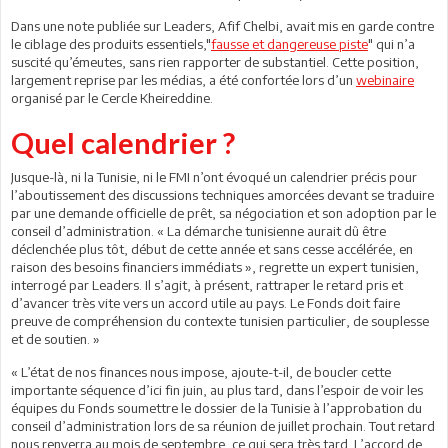
Dans une note publiée sur Leaders, Afif Chelbi, avait mis en garde contre
le ciblage des produits essentiels,"
fausse et dangereuse piste
" qui n’a
suscité qu’émeutes, sans rien rapporter de substantiel. Cette position,
largement reprise par les médias, a été confortée lors d’un
webinaire
organisé par le Cercle Kheireddine.
Quel calendrier ?
Jusque-là, ni la Tunisie, ni le FMI n’ont évoqué un calendrier précis pour
l’aboutissement des discussions techniques amorcées devant se traduire
par une demande officielle de prêt, sa négociation et son adoption par le
conseil d’administration. « La démarche tunisienne aurait dû être
déclenchée plus tôt, début de cette année et sans cesse accélérée, en
raison des besoins financiers immédiats », regrette un expert tunisien,
interrogé par Leaders. Il s’agit, à présent, rattraper le retard pris et
d’avancer très vite vers un accord utile au pays. Le Fonds doit faire
preuve de compréhension du contexte tunisien particulier, de souplesse
et de soutien. »
« L’état de nos finances nous impose, ajoute-t-il, de boucler cette
importante séquence d’ici fin juin, au plus tard, dans l’espoir de voir les
équipes du Fonds soumettre le dossier de la Tunisie à l’approbation du
conseil d’administration lors de sa réunion de juillet prochain. Tout retard
nous renverra au mois de septembre, ce qui sera très tard. L’accord de