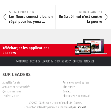
ARTICLE PRÉCÉDENT
ARTICLE SUIVANT
Les fleurs comestibles, un
En Israël, nul n’est contre
régal pour les yeux ...
la guerre
Téléchargez les applications
Leaders
PARTENAIRES
DOSSIERS
LEADERS TV
SUCCESS STORY
OPINIONS
TENDANCE
SUR LEADERS
Actualités Tunisie
Annuaire des entreprises
Annuaire de personnalités
Plan du site
Qui sommes nous
Contact
Leaders Mobile
Abonnez-vous au mensuel
© 2009 - 2026 Leaders.com.tn Tous droits réservés.
Conception et Développement du site internet par
Tanit web