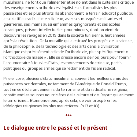
musulmans, ne font que l’alimenter et se noient dans le culte sans critique
des enseignements orthodoxes légalistes et formalistes les plus
passéistes et les plus étroits. Ils abandonnent le terrain éducatif public ou
associatif au radicalisme religieux, avec ses mosquées militantes et
guerrières, ses imams aussi enflammés qu’ignorants et ses écoles
coraniques, prisons intellectuelles pour mineurs, dont on vient de
découvrir les ravages en 2019 dans la société tunisienne, huit années
après la révolution. Or la muraille qui a entravé les progrès de la science,
de la philosophie, de la technologie et des arts dans la civilisation
islamique est précisément celle de l’orthodoxie, plus spécifiquement «
l’orthodoxie de masse » . Elle se dresse encore de nos jours pour fournir
l’argumentaire à tous les Etats, les mouvements doctrinaux, partis
politiques ou groupes armés qui se réclament de l’islam radical.
Pire encore, plusieurs Etats musulmans, souvent les meilleurs amis des
puissances occidentales, notamment de l’Amérique de Donald Trump,
tout en se déclarant ennemis du terrorisme et du radicalisme religieux,
constituent les sources nourricières de la culture et de l’esprit qui animent
le terrorisme... Etonnons-nous, après cela, de voir prospérer les
idéologies religieuses les plus meurtrières ! (p.17 et 18).
***
Le dialogue entre le passé et le présent