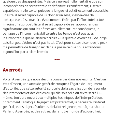
quelque peu désappointés. Mais cela ne veut nullement dire que son
incompréhension serait totale et définitive. Premièrement, il serait
capable de lire le texte, puisque la langue lui est directement accessible.
Ensuite, il serait capable de lui donner un sens, c’est-à-dire de
l’interpréter, à sa manière évidemment. Enfin, par l’effort intellectuel
imaginatif et probabiliste, il serait capable de se rapprocher des
significations qui sont les nôtres actuellement. Par conséquent, le
barrage de l’incommunicabilité entre les temps n’est pas aussi
insurmontable que le laisserait croire « La quête d’Averroès » de Jorge
Luis Borges. L’échec n’est pas total. C’est pour cette raison que je peux
me permettre de transposer dans le passé ce que nous entendons
aujourd’hui par « islam libéral».
***
Averroès
Voici l’Averroès que nous devons conserver dans nos esprits. C’est un
état d’esprit, une attitude générale critique à l’égard de l’argument
d’autorité, que cette autorité soit celle de la sacralisation de la parole
des interprètes et des écoles ou qu’elle soit celle du texte sacré lui-
même, toujours ouvert aux multiples techniques de l’interprétation,
notamment l’analogie, le jugement préférentiel, la nécessité, l’intérêt
général, et les objectifs ultimes de la loi religieuse, maqâçid a-shari’a.
Parler d’Averroès, et des autres, dans notre monde d’aujourd’hui,