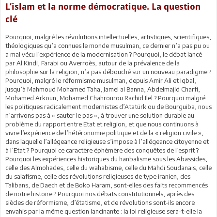
L’islam et la norme démocratique. La question
clé
Pourquoi, malgré les révolutions intellectuelles, artistiques, scientifiques,
théologiques qu’a connues le monde musulman, ce dernier n’a pas pu ou
a mal vécu l’expérience de la modernisation ? Pourquoi, le débat lancé
par Al Kindi, Farabi ou Averroès, autour de la prévalence de la
philosophie sur la religion, n’a pas débouché sur un nouveau paradigme ?
Pourquoi, malgré le réformisme musulman, depuis Amir Ali et Iqbal,
jusqu’à Mahmoud Mohamed Taha, Jamel al Banna, Abdelmajid Charfi,
Mohamed Arkoun, Mohamed Chahrourou Rachid Ilel ? Pourquoi malgré
les politiques radicalement modernistes d’Atatürk ou de Bourguiba, nous
n’arrivons pas à « sauter le pas », à trouver une solution durable au
problème du rapport entre Etat et religion, et que nous continuons à
vivre l’expérience de l’hétéronomie politique et de la « religion civile »,
dans laquelle l’allégeance religieuse s’impose à l’allégeance citoyenne et
à l’Etat ? Pourquoi ce caractère éphémère des conquêtes de l’esprit ?
Pourquoi les expériences historiques du hanbalisme sous les Abassides,
celle des Almohades, celle du wahabisme, celle du Mahdi Soudanais, celle
du salafisme, celle des révolutions religieuses de type iranien, des
Talibans, de Daech et de Boko Haram, sont-elles des faits recommencés
de notre histoire ? Pourquoi nos débats constitutionnels, après des
siècles de réformisme, d’étatisme, et de révolutions sont-ils encore
envahis par la même question lancinante : la loi religieuse sera-t-elle la