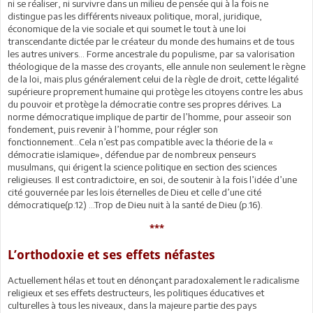
ni se réaliser, ni survivre dans un milieu de pensée qui à la fois ne
distingue pas les différents niveaux politique, moral, juridique,
économique de la vie sociale et qui soumet le tout à une loi
transcendante dictée par le créateur du monde des humains et de tous
les autres univers... Forme ancestrale du populisme, par sa valorisation
théologique de la masse des croyants, elle annule non seulement le règne
de la loi, mais plus généralement celui de la règle de droit, cette légalité
supérieure proprement humaine qui protège les citoyens contre les abus
du pouvoir et protège la démocratie contre ses propres dérives. La
norme démocratique implique de partir de l’homme, pour asseoir son
fondement, puis revenir à l’homme, pour régler son
fonctionnement...Cela n’est pas compatible avec la théorie de la «
démocratie islamique», défendue par de nombreux penseurs
musulmans, qui érigent la science politique en section des sciences
religieuses. Il est contradictoire, en soi, de soutenir à la fois l’idée d’une
cité gouvernée par les lois éternelles de Dieu et celle d’une cité
démocratique(p.12) ...Trop de Dieu nuit à la santé de Dieu (p.16).
***
L’orthodoxie et ses effets néfastes
Actuellement hélas et tout en dénonçant paradoxalement le radicalisme
religieux et ses effets destructeurs, les politiques éducatives et
culturelles à tous les niveaux, dans la majeure partie des pays