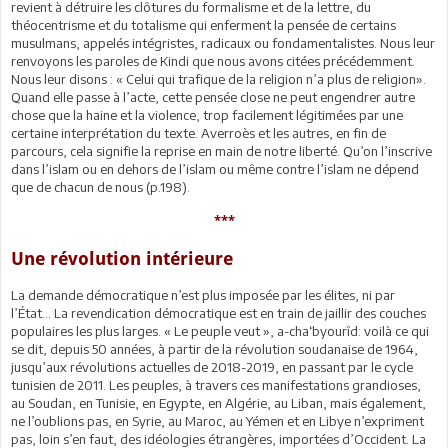
revient à détruire les clôtures du formalisme et de la lettre, du
théocentrisme et du totalisme qui enferment la pensée de certains
musulmans, appelés intégristes, radicaux ou fondamentalistes. Nous leur
renvoyons les paroles de Kindi que nous avons citées précédemment.
Nous leur disons : « Celui qui trafique de la religion n’a plus de religion».
Quand elle passe à l’acte, cette pensée close ne peut engendrer autre
chose que la haine et la violence, trop facilement légitimées par une
certaine interprétation du texte. Averroès et les autres, en fin de
parcours, cela signifie la reprise en main de notre liberté. Qu’on l’inscrive
dans l’islam ou en dehors de l’islam ou même contre l’islam ne dépend
que de chacun de nous (p.198).
***
Une révolution intérieure
La demande démocratique n’est plus imposée par les élites, ni par
l’État... La revendication démocratique est en train de jaillir des couches
populaires les plus larges. « Le peuple veut », a-cha‘byourîd: voilà ce qui
se dit, depuis 50 années, à partir de la révolution soudanaise de 1964,
jusqu’aux révolutions actuelles de 2018-2019, en passant par le cycle
tunisien de 2011. Les peuples, à travers ces manifestations grandioses,
au Soudan, en Tunisie, en Egypte, en Algérie, au Liban, mais également,
ne l’oublions pas, en Syrie, au Maroc, au Yémen et en Libye n’expriment
pas, loin s’en faut, des idéologies étrangères, importées d’Occident. La