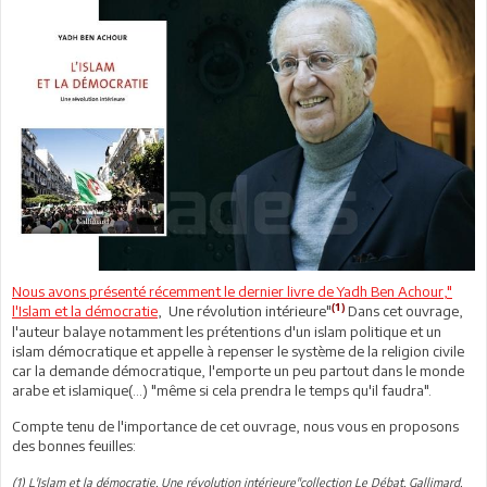
Nous avons présenté récemment le dernier livre de Yadh Ben Achour,"
(1)
l'Islam et la démocratie
, Une révolution intérieure"
Dans cet ouvrage,
l'auteur balaye notamment les prétentions d'un islam politique et un
islam démocratique et appelle à repenser le système de la religion civile
car la demande démocratique, l'emporte un peu partout dans le monde
arabe et islamique(...) "même si cela prendra le temps qu'il faudra".
Compte tenu de l'importance de cet ouvrage, nous vous en proposons
des bonnes feuilles:
(1) L'Islam et la démocratie, Une révolution intérieure"collection Le Débat, Gallimard,