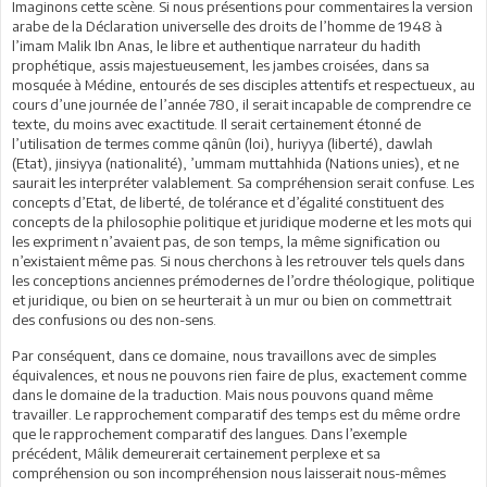
Imaginons cette scène. Si nous présentions pour commentaires la version
arabe de la Déclaration universelle des droits de l’homme de 1948 à
l’imam Malik Ibn Anas, le libre et authentique narrateur du hadith
prophétique, assis majestueusement, les jambes croisées, dans sa
mosquée à Médine, entourés de ses disciples attentifs et respectueux, au
cours d’une journée de l’année 780, il serait incapable de comprendre ce
texte, du moins avec exactitude. Il serait certainement étonné de
l’utilisation de termes comme qânûn (loi), huriyya (liberté), dawlah
(Etat), jinsiyya (nationalité), ’ummam muttahhida (Nations unies), et ne
saurait les interpréter valablement. Sa compréhension serait confuse. Les
concepts d’Etat, de liberté, de tolérance et d’égalité constituent des
concepts de la philosophie politique et juridique moderne et les mots qui
les expriment n’avaient pas, de son temps, la même signification ou
n’existaient même pas. Si nous cherchons à les retrouver tels quels dans
les conceptions anciennes prémodernes de l’ordre théologique, politique
et juridique, ou bien on se heurterait à un mur ou bien on commettrait
des confusions ou des non-sens.
Par conséquent, dans ce domaine, nous travaillons avec de simples
équivalences, et nous ne pouvons rien faire de plus, exactement comme
dans le domaine de la traduction. Mais nous pouvons quand même
travailler. Le rapprochement comparatif des temps est du même ordre
que le rapprochement comparatif des langues. Dans l’exemple
précédent, Mâlik demeurerait certainement perplexe et sa
compréhension ou son incompréhension nous laisserait nous-mêmes