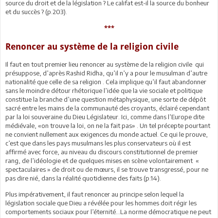
source du droit et de la législation ? Le califat est-il la source du bonheur
et du succès ? (p.203).
***
Renoncer au système de la religion civile
Il faut en tout premier lieu renoncer au système de la religion civile qui
présuppose, d’après Rashid Ridha, qu’il n’y a pour le musulman d’autre
nationalité que celle de sa religion . Cela implique qu’il faut abandonner
sans le moindre détour rhétorique l’idée que la vie sociale et politique
constitue la branche d’une question métaphysique, une sorte de dépôt
sacré entre les mains de la communauté des croyants, éclairé cependant
par la loi souveraine du Dieu Législateur. Ici, comme dans l’Europe dite
médiévale, «on trouve la loi, on ne la fait pas» . Un tel précepte pourtant
ne convient nullement aux exigences du monde actuel. Ce qui le prouve,
c’est que dans les pays musulmans les plus conservateurs où il est
affirmé avec force, au niveau du discours constitutionnel de premier
rang, de l’idéologie et de quelques mises en scène volontairement «
spectaculaires » de droit ou de mœurs, il se trouve transgressé, pour ne
pas dire nié, dans la réalité quotidienne des faits (p.14).
Plus impérativement, il faut renoncer au principe selon lequel la
législation sociale que Dieu a révélée pour les hommes doit régir les
comportements sociaux pour l’éternité...La norme démocratique ne peut