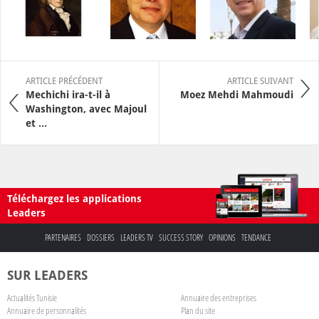
ARTICLE PRÉCÉDENT
ARTICLE SUIVANT
Mechichi ira-t-il à
Moez Mehdi Mahmoudi
Washington, avec Majoul
et ...
Téléchargez les applications
Leaders
PARTENAIRES
DOSSIERS
LEADERS TV
SUCCESS STORY
OPINIONS
TENDANCE
SUR LEADERS
Actualités Tunisie
Annuaire des entreprises
Annuaire de personnalités
Plan du site