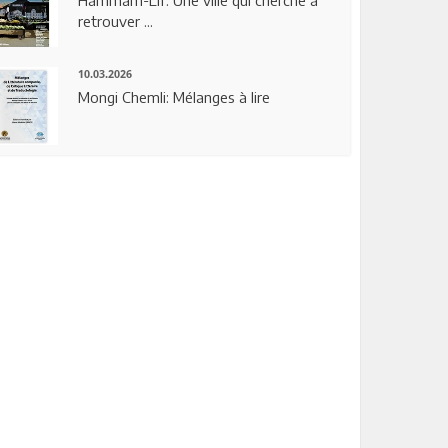
Hammam-Lif: Une ville qui cherche à
retrouver ...
10.03.2026
Mongi Chemli: Mélanges à lire