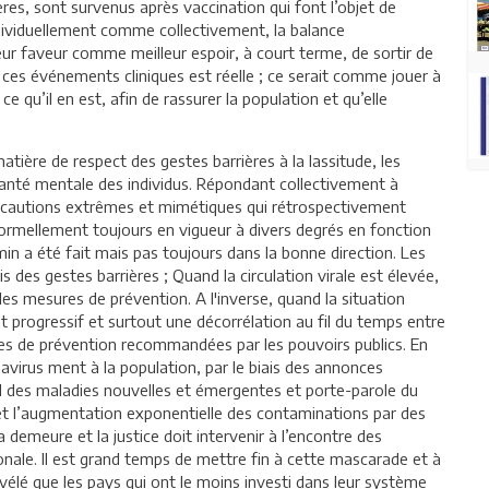
ères, sont survenus après vaccination qui font l’objet de
ndividuellement comme collectivement, la balance
eur faveur comme meilleur espoir, à court terme, de sortir de
é à ces événements cliniques est réelle ; ce serait comme jouer à
ce qu’il en est, afin de rassurer la population et qu’elle
tière de respect des gestes barrières à la lassitude, les
santé mentale des individus. Répondant collectivement à
écautions extrêmes et mimétiques qui rétrospectivement
formellement toujours en vigueur à divers degrés en fonction
min a été fait mais pas toujours dans la bonne direction. Les
is des gestes barrières ; Quand la circulation virale est élevée,
des mesures de prévention. A l'inverse, quand la situation
progressif et surtout une décorrélation au fil du temps entre
es de prévention recommandées par les pouvoirs publics. En
avirus ment à la population, par le biais des annonces
al des maladies nouvelles et émergentes et porte-parole du
le et l’augmentation exponentielle des contaminations par des
a demeure et la justice doit intervenir à l’encontre des
onale. Il est grand temps de mettre fin à cette mascarade et à
évélé que les pays qui ont le moins investi dans leur système