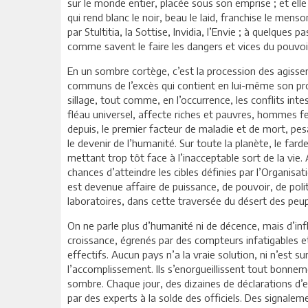
sur le monde entier, placée sous son emprise ; et ell
qui rend blanc le noir, beau le laid, franchise le menson
par Stultitia, la Sottise, Invidia, l’Envie ; à quelques 
comme savent le faire les dangers et vices du pouvo
En un sombre cortège, c’est la procession des agisse
communs de l’excès qui contient en lui-même son prop
sillage, tout comme, en l’occurrence, les conflits in
fléau universel, affecte riches et pauvres, hommes fe
depuis, le premier facteur de maladie et de mort, pesan
le devenir de l’humanité. Sur toute la planète, le far
mettant trop tôt face à l’inacceptable sort de la vie. 
chances d’atteindre les cibles définies par l’Organisa
est devenue affaire de puissance, de pouvoir, de poli
laboratoires, dans cette traversée du désert des peu
On ne parle plus d’humanité ni de décence, mais d’in
croissance, égrenés par des compteurs infatigables e
effectifs. Aucun pays n’a la vraie solution, ni n’est s
l’accomplissement. Ils s’enorgueillissent tout bonne
sombre. Chaque jour, des dizaines de déclarations d’e
par des experts à la solde des officiels. Des signale