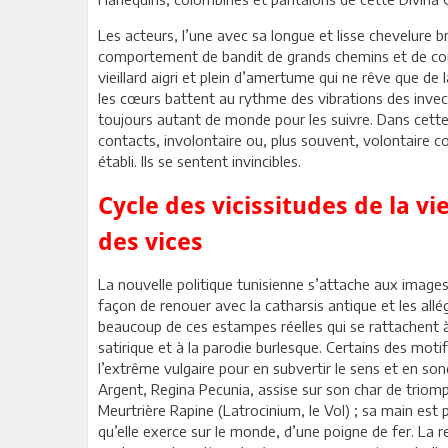
Les acteurs, l’une avec sa longue et lisse chevelure br
comportement de bandit de grands chemins et de coupe 
vieillard aigri et plein d’amertume qui ne rêve que de 
les cœurs battent au rythme des vibrations des invect
toujours autant de monde pour les suivre. Dans cette 
contacts, involontaire ou, plus souvent, volontaire c
établi. Ils se sentent invincibles.
Cycle des vicissitudes de la vi
des vices
La nouvelle politique tunisienne s’attache aux images 
façon de renouer avec la catharsis antique et les all
beaucoup de ces estampes réelles qui se rattachent à 
satirique et à la parodie burlesque. Certains des mot
l’extrême vulgaire pour en subvertir le sens et en son
Argent, Regina Pecunia, assise sur son char de triomph
Meurtrière Rapine (Latrocinium, le Vol) ; sa main est 
qu’elle exerce sur le monde, d’une poigne de fer. La