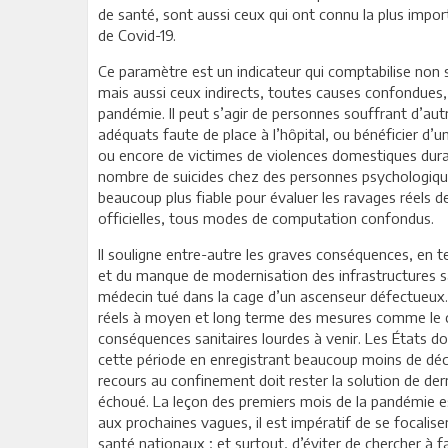
de santé, sont aussi ceux qui ont connu la plus impor
de Covid-19.
Ce paramètre est un indicateur qui comptabilise non
mais aussi ceux indirects, toutes causes confondues, 
pandémie. Il peut s’agir de personnes souffrant d’aut
adéquats faute de place à l’hôpital, ou bénéficier d
ou encore de victimes de violences domestiques duran
nombre de suicides chez des personnes psychologique
beaucoup plus fiable pour évaluer les ravages réels 
officielles, tous modes de computation confondus.
Il souligne entre-autre les graves conséquences, en 
et du manque de modernisation des infrastructures sa
médecin tué dans la cage d’un ascenseur défectueux. 
réels à moyen et long terme des mesures comme le c
conséquences sanitaires lourdes à venir. Les États d
cette période en enregistrant beaucoup moins de décè
recours au confinement doit rester la solution de dern
échoué. La leçon des premiers mois de la pandémie e
aux prochaines vagues, il est impératif de se focalis
santé nationaux ; et surtout, d’éviter de chercher à 