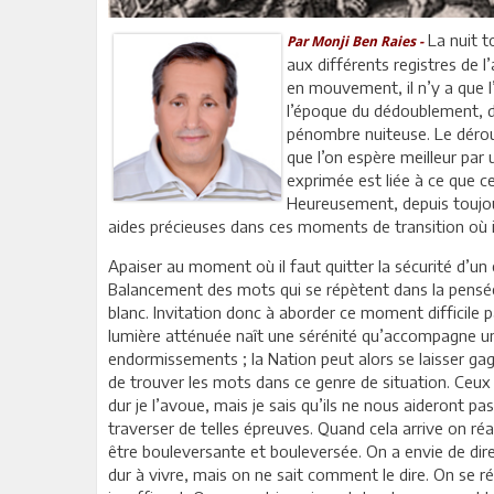
La nuit t
Par Monji Ben Raies -
aux différents registres de l
en mouvement, il n’y a que l’a
l’époque du dédoublement, d
pénombre nuiteuse. Le déro
que l’on espère meilleur par 
exprimée est liée à ce que 
Heureusement, depuis toujou
aides précieuses dans ces moments de transition où i
Apaiser au moment où il faut quitter la sécurité d’u
Balancement des mots qui se répètent dans la pensée,
blanc. Invitation donc à aborder ce moment difficile p
lumière atténuée naît une sérénité qu’accompagne un
endormissements ; la Nation peut alors se laisser gagn
de trouver les mots dans ce genre de situation. Ceux 
dur je l’avoue, mais je sais qu’ils ne nous aideront pas
traverser de telles épreuves. Quand cela arrive on réal
être bouleversante et bouleversée. On a envie de dir
dur à vivre, mais on ne sait comment le dire. On se r