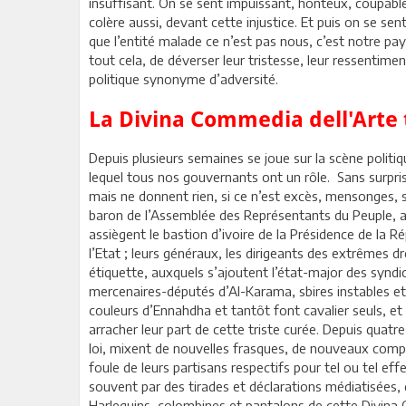
insuffisant. On se sent impuissant, honteux, coupable
colère aussi, devant cette injustice. Et puis on se sen
que l’entité malade ce n’est pas nous, c’est notre pays. 
tout cela, de déverser leur tristesse, leur ressentimen
politique synonyme d’adversité.
La Divina Commedia dell'Arte
Depuis plusieurs semaines se joue sur la scène politi
lequel tous nos gouvernants ont un rôle. Sans surprise
mais ne donnent rien, si ce n’est excès, mensonges, s
baron de l’Assemblée des Représentants du Peuple, a
assiègent le bastion d’ivoire de la Présidence de la Ré
l’Etat ; leurs généraux, les dirigeants des extrêmes dro
étiquette, auxquels s’ajoutent l’état-major des syndi
mercenaires-députés d’Al-Karama, sbires instables et v
couleurs d’Ennahdha et tantôt font cavalier seuls, 
arracher leur part de cette triste curée. Depuis quatr
loi, mixent de nouvelles frasques, de nouveaux compl
foule de leurs partisans respectifs pour tel ou tel e
souvent par des tirades et déclarations médiatisées, 
Harlequins, colombines et pantalons de cette Divina 