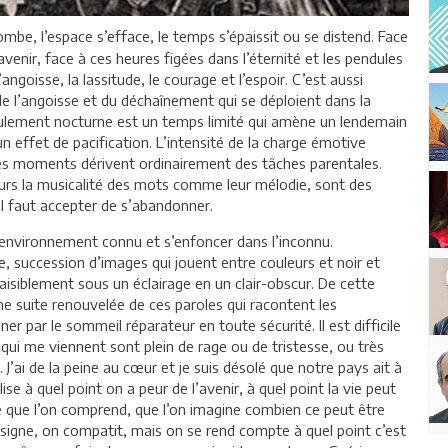
ombe, l’espace s’efface, le temps s’épaissit ou se distend. Face
’avenir, face à ces heures figées dans l’éternité et les pendules
ngoisse, la lassitude, le courage et l’espoir. C’est aussi
e l’angoisse et du déchaînement qui se déploient dans la
ulement nocturne est un temps limité qui amène un lendemain
un effet de pacification. L’intensité de la charge émotive
ces moments dérivent ordinairement des tâches parentales.
rs la musicalité des mots comme leur mélodie, sont des
l faut accepter de s’abandonner.
n environnement connu et s’enfoncer dans l’inconnu.
 succession d’images qui jouent entre couleurs et noir et
aisiblement sous un éclairage en un clair-obscur. De cette
e suite renouvelée de ces paroles qui racontent les
er par le sommeil réparateur en toute sécurité. Il est difficile
qui me viennent sont plein de rage ou de tristesse, ou très
. J’ai de la peine au cœur et je suis désolé que notre pays ait à
ise à quel point on a peur de l’avenir, à quel point la vie peut
e que l’on comprend, que l’on imagine combien ce peut être
ésigne, on compatit, mais on se rend compte à quel point c’est