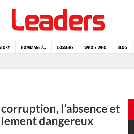
STORY
HOMMAGE À..
DOSSIERS
WHO'S WHO
BLOG
corruption, l’absence et
galement dangereux