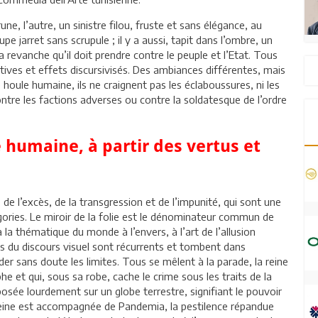
une, l’autre, un sinistre filou, fruste et sans élégance, au
jarret sans scrupule ; il y a aussi, tapit dans l’ombre, un
la revanche qu’il doit prendre contre le peuple et l’Etat. Tous
ives et effets discursivisés. Des ambiances différentes, mais
houle humaine, ils ne craignent pas les éclaboussures, ni les
ontre les factions adverses ou contre la soldatesque de l’ordre
e humaine, à partir des vertus et
de l’excès, de la transgression et de l’impunité, qui sont une
égories. Le miroir de la folie est le dénominateur commun de
la thématique du monde à l’envers, à l’art de l’allusion
ifs du discours visuel sont récurrents et tombent dans
der sans doute les limites. Tous se mêlent à la parade, la reine
e et qui, sous sa robe, cache le crime sous les traits de la
posée lourdement sur un globe terrestre, signifiant le pouvoir
 reine est accompagnée de Pandemia, la pestilence répandue