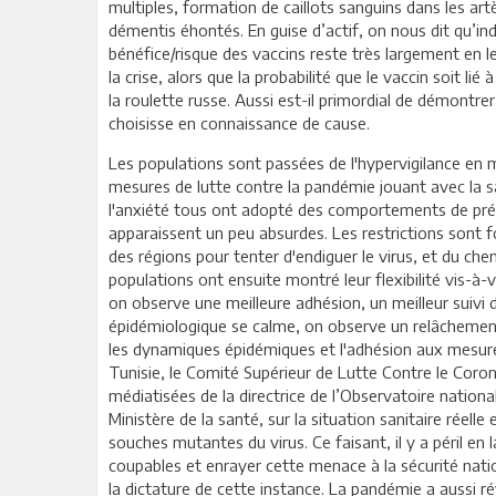
multiples, formation de caillots sanguins dans les art
démentis éhontés. En guise d’actif, on nous dit qu’i
bénéfice/risque des vaccins reste très largement en l
la crise, alors que la probabilité que le vaccin soit li
la roulette russe. Aussi est-il primordial de démontrer 
choisisse en connaissance de cause.
Les populations sont passées de l'hypervigilance en ma
mesures de lutte contre la pandémie jouant avec la 
l'anxiété tous ont adopté des comportements de pr
apparaissent un peu absurdes. Les restrictions sont 
des régions pour tenter d'endiguer le virus, et du che
populations ont ensuite montré leur flexibilité vis-à-v
on observe une meilleure adhésion, un meilleur suivi 
épidémiologique se calme, on observe un relâchement 
les dynamiques épidémiques et l'adhésion aux mesur
Tunisie, le Comité Supérieur de Lutte Contre le Coron
médiatisées de la directrice de l’Observatoire nation
Ministère de la santé, sur la situation sanitaire réel
souches mutantes du virus. Ce faisant, il y a péril en l
coupables et enrayer cette menace à la sécurité nati
la dictature de cette instance. La pandémie a aussi r