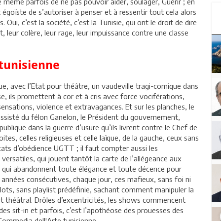
 même parfois de ne pas pouvoir aider, soulager, Guérir ; en
t égoïste de s’autoriser à penser et à ressentir tout cela alors
Oui, c’est la société, c’est la Tunisie, qui ont le droit de dire
t, leur colère, leur rage, leur impuissance contre une classe
 tunisienne
que, avec l’Etat pour théâtre, un vaudeville tragi-comique dans
, ils promettent à cor et à cris avec force vociférations,
ensations, violence et extravagances. Et sur les planches, le
ssisté du félon Ganelon, le Président du gouvernement,
publique dans la guerre d’usure qu’ils livrent contre le Chef de
ites, celles religieuses et celle laïque, de la gauche, ceux sans
cats d’obédience UGTT ; il faut compter aussi les
ersatiles, qui jouent tantôt la carte de l’allégeance aux
et qui abandonnent toute élégance et toute décence pour
e années consécutives, chaque jour, ces mafieux, sans foi ni
ots, sans playlist prédéfinie, sachant comment manipuler la
ffet théâtral. Drôles d’excentricités, les shows commencent
des sit-in et parfois, c’est l’apothéose des prouesses des
Commedia dell'Arte tunisienne.