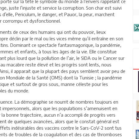
e porte sur la tête le symbole du monde à l’envers rappelant ce
ge, juste l’injuste et service la corruption. Son char est suivi
pas d’elle, Periculum, le danger, et Pauor, la peur, marchent
ir corrompu et dysfonctionnel.
ments de ceux des humains qui ont du pouvoir, lieux
re déclin par le mal ou les vices même qu’il entraîne en son
testins. Dominant ce spectacle fantasmagorique, la pandémie,
mmes et enfants, à tous les âges de la vie. Elle constitue
t plus lourd que la pollution de l’air, le SIDA ou le Cancer sur
deau macabre reste élevé et les progrès sont lents, nous
Ainsi, il apparait que la plupart des pays semblent avoir peu de
tion Mondiale de la Santé (OMS) dont la Tunisie ; la pandémie
tique et surtout de gros sous, manne céleste pour les
ples du monde.
fluence. La démographie se nourrit de nombres toujours en
t impersonnels, alors que les populations s’amenuisent en
ur la bonne trajectoire, aucun n’a accompli de progrès vers
ment de quelques avancées, alors que le constat général est
ffets indésirables des vaccins contre le Sars-CoV-2 sont tus
ments de troubles de la coagulation et des cas de thromboses