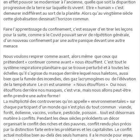
en effet pouvoir se moderniser à l’ancienne, quelle que soit la disparition
progressive de la terre sur laquelle ils vivent : Etre « humain » c’est
demeurer indifférent au sort de la planète. Alors qu’au vingtième siècle
cette globalisation dessinait l’horizon commun.
Faire l’apprentissage du confinement, c’est essayer d’en tirer les leçons
pour la suite, comme si le Covid pouvait servir de répétition générale,
d’un nouveau confinement par une autre panique devant une autre
menace.
Nous voulons respirer comme avant, alors même que ceux qui
prétendent « continuer comme avant » nous étouffent. C’est tout le
système respiratoire planétaire qui se trouve perturbé et à toutes les
échelles qu’il s’agisse du masque derrière lequel nous haletons, aussi
bien que la fumée des incendies, des gaz lacrymogènes ou de l’élévation
de la température. Le cri est unanime : « Nous étouffons ». Oui nous
étouffons derrière nos masques, c’est vrai, mais nous allons peut-être
enfin prendre une autre forme !
La multiplicité des controverses qu’on appelle « environnementales » sur
chaque participant d’un monde qui n’est plus du tout commun : viande,
forêt, éolienne, vaccins, voiture, pesticide, poisson… tout est désormais
matière à conflits. Pendant les deux siècles précédents un décor
organisait le conflit des riches et des pauvres, conflit rendu plus précis
par la distinction faite entre les prolétaires et les capitalistes. Le conflit
actuel mobilise bien au-delà des seuls humains. Il a le monde pour enjeu.