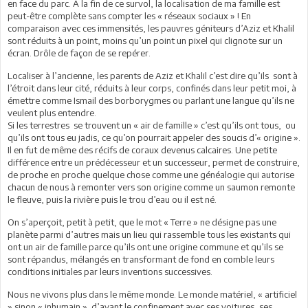
en face du parc. A la fin de ce survol, la localisation de ma famille est
peut-être complète sans compter les « réseaux sociaux » ! En
comparaison avec ces immensités, les pauvres géniteurs d’Aziz et Khalil
sont réduits à un point, moins qu’un point un pixel qui clignote sur un
écran. Drôle de façon de se repérer.
Localiser à l’ancienne, les parents de Aziz et Khalil c’est dire qu’ils sont à
l’étroit dans leur cité, réduits à leur corps, confinés dans leur petit moi, à
émettre comme Ismail des borborygmes ou parlant une langue qu’ils ne
veulent plus entendre.
Si les terrestres se trouvent un « air de famille » c’est qu’ils ont tous, ou
qu’ils ont tous eu jadis, ce qu’on pourrait appeler des soucis d’« origine ».
Il en fut de même des récifs de coraux devenus calcaires. Une petite
différence entre un prédécesseur et un successeur, permet de construire,
de proche en proche quelque chose comme une généalogie qui autorise
chacun de nous à remonter vers son origine comme un saumon remonte
le fleuve, puis la rivière puis le trou d’eau ou il est né.
On s’aperçoit, petit à petit, que le mot « Terre » ne désigne pas une
planète parmi d’autres mais un lieu qui rassemble tous les existants qui
ont un air de famille parce qu’ils ont une origine commune et qu’ils se
sont répandus, mélangés en transformant de fond en comble leurs
conditions initiales par leurs inventions successives.
Nous ne vivons plus dans le même monde. Le monde matériel, « artificiel
» sinon « inhumain » d’avant le confinement avec ses voitures, ses