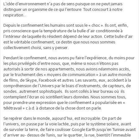
L’idée d’environnement n’a pas de sens puisque on ne peut jamais
distinguer un organisme de ce qui l’entoure. Tout concourt à notre
respiration…
Depuis le confinement les humains sont sous le « choc ». Ils ont, enfin,
pris conscience que la température de la bulle d’air conditionnée à
l’intérieur de laquelle ils résident dépend de leur action. Cette bulle d’air
est le véritable confinement, ce destin que nous nous sommes
collectivement choisi, sans y penser.
Pendant le confinement, nous avons pu faire l’expérience, du moins pour
les plus privilégiés d’entre nous, que, même si nous n’étions pas
autorisés à sortir de nos appartements, nous avions néanmoins accès,
par le truchement des « moyens de communication » à un autre monde
de films, de Skype, Facebook et autres. Les savants, eux, accèdent à la
compréhension de l’Univers par le biais d’instruments, de capteurs, de
sondes…autrement sophistiqués. Ils sont collés à leur bureau où ils
contemplent l’écran où scintillent leurs données. Nous sommes tous,
pour prendre une expression que le confinement a popularisée en «
télétravail » c.à.d. à distance de la chose dont on parle.
Se repérer dans le monde, aujourd’hui, est incroyable. On part de
l’univers, on passe par la voie lactée, puis par le système solaire, avant
de survoler la terre, de faire coulisser Google Earth jusqu’en Tunisie avant
d’arriver au- dessus de Tunis, sur le quartier, la rue, bientôt l’immeuble