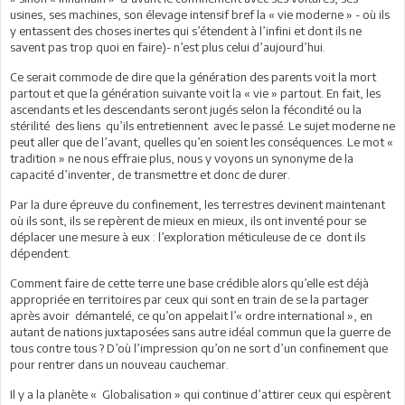
usines, ses machines, son élevage intensif bref la « vie moderne » - où ils
y entassent des choses inertes qui s’étendent à l’infini et dont ils ne
savent pas trop quoi en faire)- n’est plus celui d’aujourd’hui.
Ce serait commode de dire que la génération des parents voit la mort
partout et que la génération suivante voit la « vie » partout. En fait, les
ascendants et les descendants seront jugés selon la fécondité ou la
stérilité des liens qu’ils entretiennent avec le passé. Le sujet moderne ne
peut aller que de l’avant, quelles qu’en soient les conséquences. Le mot «
tradition » ne nous effraie plus, nous y voyons un synonyme de la
capacité d’inventer, de transmettre et donc de durer.
Par la dure épreuve du confinement, les terrestres devinent maintenant
où ils sont, ils se repèrent de mieux en mieux, ils ont inventé pour se
déplacer une mesure à eux : l’exploration méticuleuse de ce dont ils
dépendent.
Comment faire de cette terre une base crédible alors qu’elle est déjà
appropriée en territoires par ceux qui sont en train de se la partager
après avoir démantelé, ce qu’on appelait l’« ordre international », en
autant de nations juxtaposées sans autre idéal commun que la guerre de
tous contre tous ? D’où l’impression qu’on ne sort d’un confinement que
pour rentrer dans un nouveau cauchemar.
Il y a la planète « Globalisation » qui continue d’attirer ceux qui espèrent