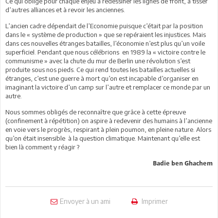
Ce qui oblige pour chaque enjeu à redessiner les lignes de front, à tisser
d’autres alliances et à revoir les anciennes.
L’ancien cadre dépendait de l’Economie puisque c’était par la position
dans le « système de production » que se repéraient les injustices. Mais
dans ces nouvelles étranges batailles, l’économie n’est plus qu’un voile
superficiel. Pendant que nous célébrions en 1989 la « victoire contre le
communisme » avec la chute du mur de Berlin une révolution s’est
produite sous nos pieds. Ce qui rend toutes les batailles actuelles si
étranges, c’est une guerre à mort qu’on est incapable d’organiser en
imaginant la victoire d’un camp sur l’autre et remplacer ce monde par un
autre.
Nous sommes obligés de reconnaître que grâce à cette épreuve
(confinement à répétition) on aspire à redevenir des humains à l’ancienne
en voie vers le progrès, respirant à plein poumon, en pleine nature. Alors
qu’on était insensible à la question climatique. Maintenant qu’elle est
bien là comment y réagir ?
Badie ben Ghachem
Envoyer à un ami
Imprimer