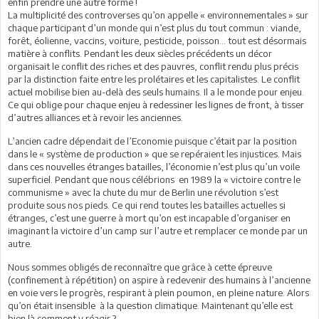
enfin prendre une autre forme !
La multiplicité des controverses qu’on appelle « environnementales » sur
chaque participant d’un monde qui n’est plus du tout commun : viande,
forêt, éolienne, vaccins, voiture, pesticide, poisson… tout est désormais
matière à conflits. Pendant les deux siècles précédents un décor
organisait le conflit des riches et des pauvres, conflit rendu plus précis
par la distinction faite entre les prolétaires et les capitalistes. Le conflit
actuel mobilise bien au-delà des seuls humains. Il a le monde pour enjeu.
Ce qui oblige pour chaque enjeu à redessiner les lignes de front, à tisser
d’autres alliances et à revoir les anciennes.
L’ancien cadre dépendait de l’Economie puisque c’était par la position
dans le « système de production » que se repéraient les injustices. Mais
dans ces nouvelles étranges batailles, l’économie n’est plus qu’un voile
superficiel. Pendant que nous célébrions en 1989 la « victoire contre le
communisme » avec la chute du mur de Berlin une révolution s’est
produite sous nos pieds. Ce qui rend toutes les batailles actuelles si
étranges, c’est une guerre à mort qu’on est incapable d’organiser en
imaginant la victoire d’un camp sur l’autre et remplacer ce monde par un
autre.
Nous sommes obligés de reconnaître que grâce à cette épreuve
(confinement à répétition) on aspire à redevenir des humains à l’ancienne
en voie vers le progrès, respirant à plein poumon, en pleine nature. Alors
qu’on était insensible à la question climatique. Maintenant qu’elle est
bien là comment y réagir ?