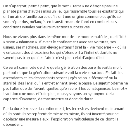
On s’aperçoit, petit à petit, que le mot « Terre » ne désigne pas une
planète parmi d’autres mais un lieu qui rassemble tous les existants qui
ont un air de famille parce qu’ils ont une origine commune et qu’ils se
sont répandus, mélangés en transformant de fond en comble leurs
conditions initiales par leurs inventions successives.
Nous ne vivons plus dans le même monde. Le monde matériel, « artificiel
» sinon « inhumain » d’avant le confinement avec ses voitures, ses
usines, ses machines, son élevage intensif bref la « vie moderne » - où ils
y entassent des choses inertes qui s’étendent à l’infini et dont ils ne
savent pas trop quoi en faire)- n’est plus celui d’aujourd’hui.
Ce serait commode de dire que la génération des parents voit la mort
partout et que la génération suivante voit la « vie » partout. En fait, les
ascendants et les descendants seront jugés selon la fécondité ou la
stérilité des liens qu’ils entretiennent avec le passé. Le sujet moderne ne
peut aller que de l’avant, quelles qu’en soient les conséquences. Le mot «
tradition » ne nous effraie plus, nous y voyons un synonyme de la
capacité d’inventer, de transmettre et donc de durer.
Par la dure épreuve du confinement, les terrestres devinent maintenant
où ils sont, ils se repèrent de mieux en mieux, ils ont inventé pour se
déplacer une mesure à eux : l’exploration méticuleuse de ce dont ils
dépendent.