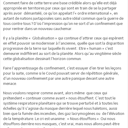
Comment faire de cette terre une base crédible alors qu’elle est déjà
appropriée en territoires par ceux qui sont en train de se la partager
après avoir démantelé, ce qu’on appelait l’« ordre international », en
autant de nations juxtaposées sans autre idéal commun que la guerre de
tous contre tous ? D’où l’impression qu’on ne sort d’un confinement que
pour rentrer dans un nouveau cauchemar.
Il y a la planète « Globalisation » qui continue d’attirer ceux qui espèrent
en effet pouvoir se moderniser à l’ancienne, quelle que soit la disparition
progressive de la terre sur laquelle ils vivent : Etre « humain » c’est
demeurer indifférent au sort de la planète. Alors qu’au vingtième siècle
cette globalisation dessinait l’horizon commun.
Faire l’apprentissage du confinement, c’est essayer d’en tirer les leçons
pour la suite, comme si le Covid pouvait servir de répétition générale,
d’un nouveau confinement par une autre panique devant une autre
menace.
Nous voulons respirer comme avant, alors même que ceux qui
prétendent « continuer comme avant » nous étouffent. C’est tout le
système respiratoire planétaire qui se trouve perturbé et à toutes les
échelles qu’il s’agisse du masque derrière lequel nous haletons, aussi
bien que la fumée des incendies, des gaz lacrymogènes ou de l’élévation
de la température. Le cri est unanime : « Nous étouffons ». Oui nous
étouffons derrière nos masques, c’est vrai, mais nous allons peut-être