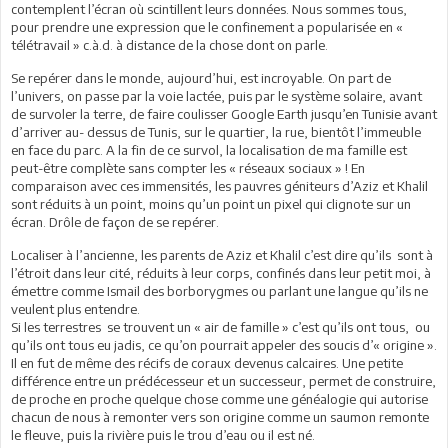
contemplent l’écran où scintillent leurs données. Nous sommes tous,
pour prendre une expression que le confinement a popularisée en «
télétravail » c.à.d. à distance de la chose dont on parle.
Se repérer dans le monde, aujourd’hui, est incroyable. On part de
l’univers, on passe par la voie lactée, puis par le système solaire, avant
de survoler la terre, de faire coulisser Google Earth jusqu’en Tunisie avant
d’arriver au- dessus de Tunis, sur le quartier, la rue, bientôt l’immeuble
en face du parc. A la fin de ce survol, la localisation de ma famille est
peut-être complète sans compter les « réseaux sociaux » ! En
comparaison avec ces immensités, les pauvres géniteurs d’Aziz et Khalil
sont réduits à un point, moins qu’un point un pixel qui clignote sur un
écran. Drôle de façon de se repérer.
Localiser à l’ancienne, les parents de Aziz et Khalil c’est dire qu’ils sont à
l’étroit dans leur cité, réduits à leur corps, confinés dans leur petit moi, à
émettre comme Ismail des borborygmes ou parlant une langue qu’ils ne
veulent plus entendre.
Si les terrestres se trouvent un « air de famille » c’est qu’ils ont tous, ou
qu’ils ont tous eu jadis, ce qu’on pourrait appeler des soucis d’« origine ».
Il en fut de même des récifs de coraux devenus calcaires. Une petite
différence entre un prédécesseur et un successeur, permet de construire,
de proche en proche quelque chose comme une généalogie qui autorise
chacun de nous à remonter vers son origine comme un saumon remonte
le fleuve, puis la rivière puis le trou d’eau ou il est né.