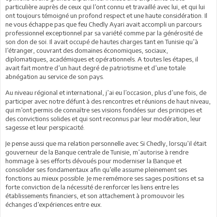
particulière auprès de ceux qui l’ont connu et travaillé avec lui, et qui lui
ont toujours témoigné un profond respect et une haute considération. Il
ne vous échappe pas que feu Chedly Ayari avait accompli un parcours
professionnel exceptionnel par sa variété comme par la générosité de
son don de soi. Il avait occupé de hautes charges tant en Tunisie qu’à
l’étranger, couvrant des domaines économiques, sociaux,
diplomatiques, académiques et opérationnels. A toutes les étapes, il
avait fait montre d’un haut degré de patriotisme et d’une totale
abnégation au service de son pays.
Au niveau régional et international, j’ai eu l’occasion, plus d’une fois, de
participer avec notre défunt à des rencontres et réunions de haut niveau,
qui m’ont permis de connaître ses visions fondées sur des principes et
des convictions solides et qui sont reconnus par leur modération, leur
sagesse et leur perspicacité.
Je pense aussi que ma relation personnelle avec Si Chedly, lorsqu’il était
gouverneur de la Banque centrale de Tunisie, m’autorise à rendre
hommage à ses efforts dévoués pour moderniser la Banque et
consolider ses fondamentaux afin qu’elle assume pleinement ses
fonctions au mieux possible. Je me remémore ses sages positions et sa
forte conviction de la nécessité de renforcer les liens entre les
établissements financiers, et son attachement à promouvoir les
échanges d’expériences entre eux.