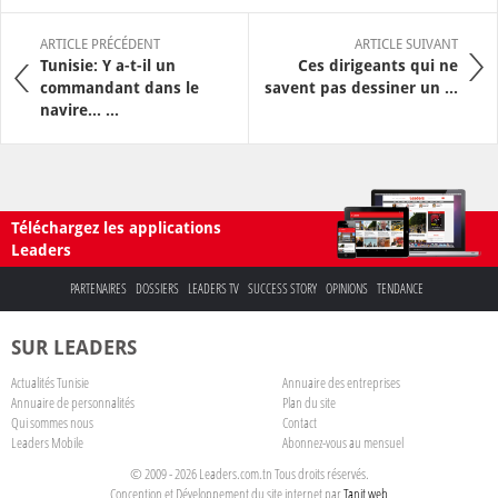
ARTICLE PRÉCÉDENT
ARTICLE SUIVANT
Tunisie: Y a-t-il un
Ces dirigeants qui ne
commandant dans le
savent pas dessiner un ...
navire… ...
Téléchargez les applications
Leaders
PARTENAIRES
DOSSIERS
LEADERS TV
SUCCESS STORY
OPINIONS
TENDANCE
SUR LEADERS
Actualités Tunisie
Annuaire des entreprises
Annuaire de personnalités
Plan du site
Qui sommes nous
Contact
Leaders Mobile
Abonnez-vous au mensuel
© 2009 - 2026 Leaders.com.tn Tous droits réservés.
Conception et Développement du site internet par
Tanit web