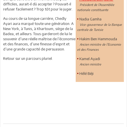
difficiles, aurait-il dû accepter ? Pouvait-il
Président de l’Assemblée
refuser facilement ? Trop tôt pour le juger.
nationale constituante
Au cours de sa longue carrière, Chedly
Nadia Gamha
•
Ayari aura marqué toute une génération. A
Vice-gouverneur de la Banque
New York, à Tunis, à Khartoum, siège de la
centrale de Tunisie
Badea, et ailleurs. Tous garderont de lui le
souvenir d’une réelle maîtrise de l’économie
Hakim Ben Hammouda
•
et des finances, d’une finesse d’esprit et
Ancien ministre de l’Economie
d’une grande capacité de persuasion.
et des Finances
Retour sur un parcours pluriel.
Kamel Ayadi
•
Ancien ministre
Hélé Béji
•