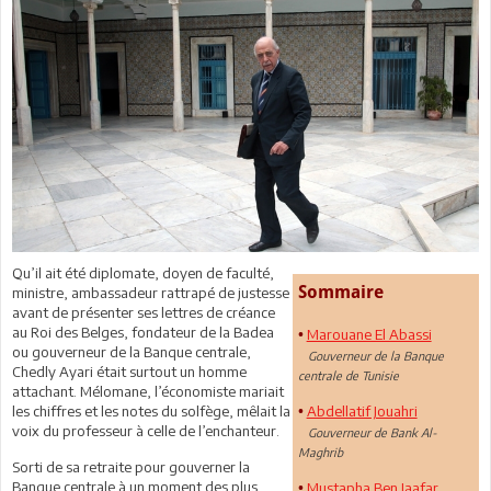
Qu’il ait été diplomate, doyen de faculté,
Sommaire
ministre, ambassadeur rattrapé de justesse
avant de présenter ses lettres de créance
au Roi des Belges, fondateur de la Badea
Marouane El Abassi
•
ou gouverneur de la Banque centrale,
Gouverneur de la Banque
Chedly Ayari était surtout un homme
centrale de Tunisie
attachant. Mélomane, l’économiste mariait
les chiffres et les notes du solfège, mêlait la
Abdellatif Jouahri
•
voix du professeur à celle de l’enchanteur.
Gouverneur de Bank Al-
Maghrib
Sorti de sa retraite pour gouverner la
Banque centrale à un moment des plus
Mustapha Ben Jaafar
•