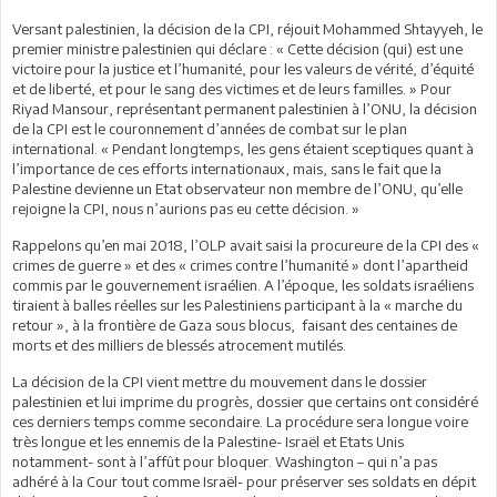
Versant palestinien, la décision de la CPI, réjouit Mohammed Shtayyeh, le
premier ministre palestinien qui déclare : « Cette décision (qui) est une
victoire pour la justice et l’humanité, pour les valeurs de vérité, d’équité
et de liberté, et pour le sang des victimes et de leurs familles. » Pour
Riyad Mansour, représentant permanent palestinien à l’ONU, la décision
de la CPI est le couronnement d’années de combat sur le plan
international. « Pendant longtemps, les gens étaient sceptiques quant à
l’importance de ces efforts internationaux, mais, sans le fait que la
Palestine devienne un Etat observateur non membre de l’ONU, qu’elle
rejoigne la CPI, nous n’aurions pas eu cette décision. »
Rappelons qu’en mai 2018, l’OLP avait saisi la procureure de la CPI des «
crimes de guerre » et des « crimes contre l’humanité » dont l’apartheid
commis par le gouvernement israélien. A l’époque, les soldats israéliens
tiraient à balles réelles sur les Palestiniens participant à la « marche du
retour », à la frontière de Gaza sous blocus, faisant des centaines de
morts et des milliers de blessés atrocement mutilés.
La décision de la CPI vient mettre du mouvement dans le dossier
palestinien et lui imprime du progrès, dossier que certains ont considéré
ces derniers temps comme secondaire. La procédure sera longue voire
très longue et les ennemis de la Palestine- Israël et Etats Unis
notamment- sont à l’affût pour bloquer. Washington – qui n’a pas
adhéré à la Cour tout comme Israël- pour préserver ses soldats en dépit