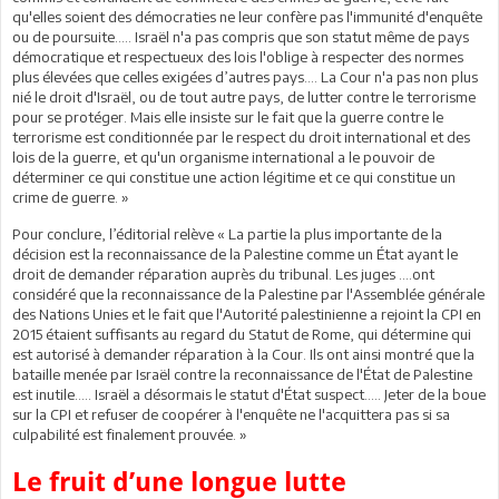
qu'elles soient des démocraties ne leur confère pas l'immunité d'enquête
ou de poursuite….. Israël n'a pas compris que son statut même de pays
démocratique et respectueux des lois l'oblige à respecter des normes
plus élevées que celles exigées d’autres pays…. La Cour n'a pas non plus
nié le droit d'Israël, ou de tout autre pays, de lutter contre le terrorisme
pour se protéger. Mais elle insiste sur le fait que la guerre contre le
terrorisme est conditionnée par le respect du droit international et des
lois de la guerre, et qu'un organisme international a le pouvoir de
déterminer ce qui constitue une action légitime et ce qui constitue un
crime de guerre. »
Pour conclure, l’éditorial relève « La partie la plus importante de la
décision est la reconnaissance de la Palestine comme un État ayant le
droit de demander réparation auprès du tribunal. Les juges ….ont
considéré que la reconnaissance de la Palestine par l'Assemblée générale
des Nations Unies et le fait que l'Autorité palestinienne a rejoint la CPI en
2015 étaient suffisants au regard du Statut de Rome, qui détermine qui
est autorisé à demander réparation à la Cour. Ils ont ainsi montré que la
bataille menée par Israël contre la reconnaissance de l'État de Palestine
est inutile….. Israël a désormais le statut d'État suspect….. Jeter de la boue
sur la CPI et refuser de coopérer à l'enquête ne l'acquittera pas si sa
culpabilité est finalement prouvée. »
Le fruit d’une longue lutte