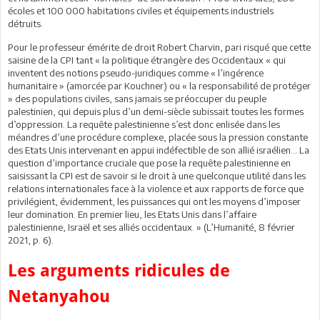
écoles et 100 000 habitations civiles et équipements industriels
détruits.
Pour le professeur émérite de droit Robert Charvin, pari risqué que cette
saisine de la CPI tant « la politique étrangère des Occidentaux « qui
inventent des notions pseudo-juridiques comme « l’ingérence
humanitaire » (amorcée par Kouchner) ou « la responsabilité de protéger
» des populations civiles, sans jamais se préoccuper du peuple
palestinien, qui depuis plus d’un demi-siècle subissait toutes les formes
d’oppression. La requête palestinienne s’est donc enlisée dans les
méandres d’une procédure complexe, placée sous la pression constante
des Etats Unis intervenant en appui indéfectible de son allié israélien… La
question d’importance cruciale que pose la requête palestinienne en
saisissant la CPI est de savoir si le droit à une quelconque utilité dans les
relations internationales face à la violence et aux rapports de force que
privilégient, évidemment, les puissances qui ont les moyens d’imposer
leur domination. En premier lieu, les Etats Unis dans l’affaire
palestinienne, Israël et ses alliés occidentaux. » (L’Humanité, 8 février
2021, p. 6).
Les arguments ridicules de
Netanyahou