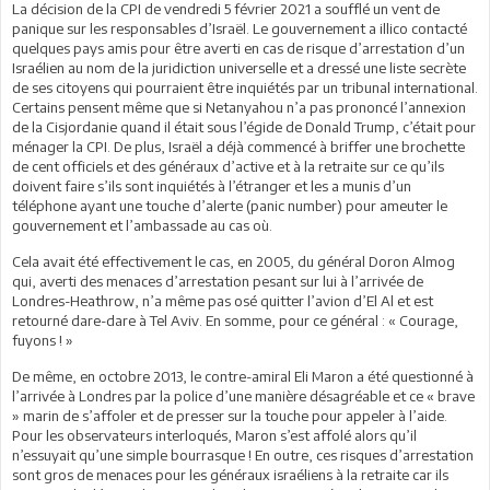
La décision de la CPI de vendredi 5 février 2021 a soufflé un vent de
panique sur les responsables d’Israël. Le gouvernement a illico contacté
quelques pays amis pour être averti en cas de risque d’arrestation d’un
Israélien au nom de la juridiction universelle et a dressé une liste secrète
de ses citoyens qui pourraient être inquiétés par un tribunal international.
Certains pensent même que si Netanyahou n’a pas prononcé l’annexion
de la Cisjordanie quand il était sous l’égide de Donald Trump, c’était pour
ménager la CPI. De plus, Israël a déjà commencé à briffer une brochette
de cent officiels et des généraux d’active et à la retraite sur ce qu’ils
doivent faire s’ils sont inquiétés à l’étranger et les a munis d’un
téléphone ayant une touche d’alerte (panic number) pour ameuter le
gouvernement et l’ambassade au cas où.
Cela avait été effectivement le cas, en 2005, du général Doron Almog
qui, averti des menaces d’arrestation pesant sur lui à l’arrivée de
Londres-Heathrow, n’a même pas osé quitter l’avion d’El Al et est
retourné dare-dare à Tel Aviv. En somme, pour ce général : « Courage,
fuyons ! »
De même, en octobre 2013, le contre-amiral Eli Maron a été questionné à
l’arrivée à Londres par la police d’une manière désagréable et ce « brave
» marin de s’affoler et de presser sur la touche pour appeler à l’aide.
Pour les observateurs interloqués, Maron s’est affolé alors qu’il
n’essuyait qu’une simple bourrasque ! En outre, ces risques d’arrestation
sont gros de menaces pour les généraux israéliens à la retraite car ils