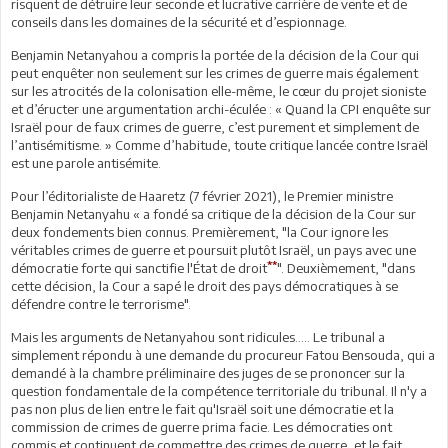
risquent de détruire leur seconde et lucrative carrière de vente et de
conseils dans les domaines de la sécurité et d’espionnage.
Benjamin Netanyahou a compris la portée de la décision de la Cour qui
peut enquêter non seulement sur les crimes de guerre mais également
sur les atrocités de la colonisation elle-même, le cœur du projet sioniste
et d’éructer une argumentation archi-éculée : « Quand la CPI enquête sur
Israël pour de faux crimes de guerre, c’est purement et simplement de
l’antisémitisme. » Comme d’habitude, toute critique lancée contre Israël
est une parole antisémite.
Pour l’éditorialiste de Haaretz (7 février 2021), le Premier ministre
Benjamin Netanyahu « a fondé sa critique de la décision de la Cour sur
deux fondements bien connus. Premièrement, "la Cour ignore les
véritables crimes de guerre et poursuit plutôt Israël, un pays avec une
**
démocratie forte qui sanctifie l'État de droit
". Deuxièmement, "dans
cette décision, la Cour a sapé le droit des pays démocratiques à se
défendre contre le terrorisme".
Mais les arguments de Netanyahou sont ridicules….. Le tribunal a
simplement répondu à une demande du procureur Fatou Bensouda, qui a
demandé à la chambre préliminaire des juges de se prononcer sur la
question fondamentale de la compétence territoriale du tribunal. Il n'y a
pas non plus de lien entre le fait qu'Israël soit une démocratie et la
commission de crimes de guerre prima facie. Les démocraties ont
commis et continuent de commettre des crimes de guerre, et le fait