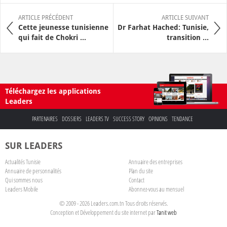
ARTICLE PRÉCÉDENT
ARTICLE SUIVANT
Cette jeunesse tunisienne
Dr Farhat Hached: Tunisie,
qui fait de Chokri ...
transition ...
Téléchargez les applications
Leaders
PARTENAIRES
DOSSIERS
LEADERS TV
SUCCESS STORY
OPINIONS
TENDANCE
SUR LEADERS
Actualités Tunisie
Annuaire des entreprises
Annuaire de personnalités
Plan du site
Qui sommes nous
Contact
Leaders Mobile
Abonnez-vous au mensuel
© 2009 - 2026 Leaders.com.tn Tous droits réservés.
Conception et Développement du site internet par
Tanit web