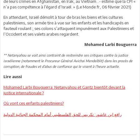
de leurs crimes en Afghanistan, en Irak, au Vietnam…- estime que la CPI «
n’a pas compétence à l’égard d’Israël. » (Le Monde.fr, 06 février 2021)
En attendant, Israël démolit à tour de bras les biens et les cultures
palestiniens, son armée tire à vue sur les enfants et les handicapés en
fauteuil roulant ; ses colons s’attaquent impunément aux Palestiniens et
l’Occident et ses valets arabes regardent.
Mohamed Larbi Bouguerra
** Netanyahou se voit ainsi contraint de restreindre ses critiques contre la justice
israélienne (notamment le Procureur Général Avichai Mendelblit) dans les procès de
corruption, de fraudes et d’abus de confiance qui le visent à l’heure actuelle.
Lire aussi
Mohamed Larbi Bouguerra: Netanyahou et Gantz bientôt devant la
justice internationale ?
Où vont ces enfants palestiniens?
رافع ابن عاشور: تكريس للحق الفلسطيني أمام المحكمة الجنائية الدولية