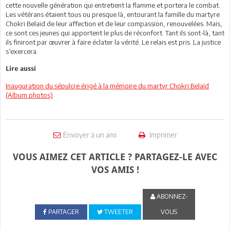
cette nouvelle génération qui entretient la flamme et portera le combat.
Les vétérans étaient tous ou presque là, entourant la famille du martyre
Chokri Belaïd de leur affection et de leur compassion, renouvelées. Mais,
ce sont ces jeunes qui apportent le plus de réconfort. Tant ils sont-là, tant
ils finiront par œuvrer à faire éclater la vérité. Le relais est pris. La justice
s’exercera.
Lire aussi
Inauguration du sépulcre érigé à la mémoire du martyr Chokri Belaïd
(Album photos)
Envoyer à un ami
Imprimer
VOUS AIMEZ CET ARTICLE ? PARTAGEZ-LE AVEC
VOS AMIS !
ABONNEZ-
PARTAGER
TWEETER
VOUS