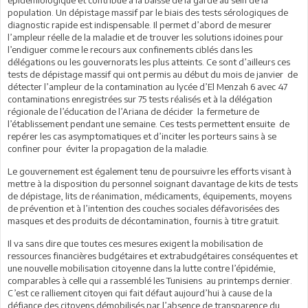
population. Un dépistage massif par le biais des tests sérologiques de
diagnostic rapide est indispensable. Il permet d’abord de mesurer
l’ampleur réelle de la maladie et de trouver les solutions idoines pour
l’endiguer comme le recours aux confinements ciblés dans les
délégations ou les gouvernorats les plus atteints. Ce sont d’ailleurs ces
tests de dépistage massif qui ont permis au début du mois de janvier de
détecter l’ampleur de la contamination au lycée d’El Menzah 6 avec 47
contaminations enregistrées sur 75 tests réalisés et à la délégation
régionale de l’éducation de l’Ariana de décider la fermeture de
l’établissement pendant une semaine. Ces tests permettent ensuite de
repérer les cas asymptomatiques et d’inciter les porteurs sains à se
confiner pour éviter la propagation de la maladie.
Le gouvernement est également tenu de poursuivre les efforts visant à
mettre à la disposition du personnel soignant davantage de kits de tests
de dépistage, lits de réanimation, médicaments, équipements, moyens
de prévention et à l’intention des couches sociales défavorisées des
masques et des produits de décontamination, fournis à titre gratuit.
Il va sans dire que toutes ces mesures exigent la mobilisation de
ressources financières budgétaires et extrabudgétaires conséquentes et
une nouvelle mobilisation citoyenne dans la lutte contre l’épidémie,
comparables à celle qui a rassemblé les Tunisiens au printemps dernier.
C’est ce ralliement citoyen qui fait défaut aujourd’hui à cause de la
défiance des citoyens démobilisés par l’absence de transparence du