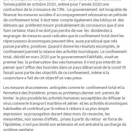
Tunisie publié en octobre 2020, estime pour l’année 2020 une
contraction de la croissance de 7.3%. Le gouvernement est incapable de
financer les mesures sociales d’accompagnement nécessaires en période
de confinement total. Il doit tenir compte également des lobbys et des
démunis qui préfèrent mourir probablement du coronavirus que d’une
faim certaine. Mais il ne doit pas perdre de vue les dividendes à
engranger de mesures aussi radicales que le confinement total dont les
répercussions économiques peuvent être, aussi paradoxal que cela
puisse paraître, positives. Quand il donne les résultats escomptés, le
confinement permet la relance des activités touristiques. Le confinement
total, décidé en mars 2020 par le gouvernement Fakhfakh, visait en
premier lieu la préservation des vies humaines. Il n’est pas interdit de
penser que l’afflux des touristes dans un pays débarrassé de la covid-19
faisait aussi partie des objectifs de ce confinement, même si la
conjoncture a fait de cet objectif un vœu pieux.
Les mesures draconiennes anticipées comme le confinement total et la
fermeture des frontières prises au printemps dernier ont permis de
limiter le plus possible les activités humaines susceptibles de diffuser le
virus comme le transport maritime et aérien et les activités économiques
habituelles et contribué par là même à réduire à sa plus simple
expression sa propagation durant deux mois. En revanche, les
mesurettes, non suivies d’effets, prises à partir du retour en force de
l’épidémie, n’ont pas limité son extension et ont entraîné la surcharge du
système sanitaire.