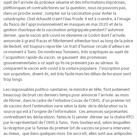
sujet de l’arrivée du précieux sésame et des informations imprécises,
pléthoriques et contradictoires sur la question, nous ne pouvons pas,
dans un proche avenir, compter sur la vaccination pour éviter la
catastrophe. Chat échaudé craint l’eau froide. Il est à craindre, à l’image
du fiasco de l’approvisionnement en masques en mai 2020 et de la
gestion chaotique de la vaccination antigrippale pendant l’automne
dernier, que le vaccin anti-covid ne devienne ce Godot dont l’arrivée,
annoncée à grand fracas et fébrilement attendue tout au long de la pièce
de Becket, est toujours reportée. Un trait d’humour circule d’ailleurs en
ce moment à Tunis. De nombreux Tunisiens, très sceptiques au sujet de
l’acquisition rapide du vaccin, se gaussent des promesses
gouvernementales à ce sujet qu’ils ne prennent pas au sérieux. Ils
comparent le vaccin anti-covid à la voiture populaire : l’inscription pour
son acquisition, disent-ils, est très facile mais les délais de livraison sont
trop longs.
Les responsables politico-sanitaires, le ministre en tête, font justement
beaucoup de bruit ces derniers temps pour annoncer l’arrivée au mois
de février, dans le cadre de l’initiative Covax de l’OMS, d’un premier lot
de vaccins dont l’estimation varie selon la date de la déclaration ou la
source qui est à l’origine de l’information. Ces annonces surprenantes
contredisent les déclarations faites le 12 janvier dernier sur la chaîne RTCI
par le représentant de l’OMS à Tunis, Yves Souteyrand, selon lesquelles
la réception par la Tunisie du premier lot de vaccins ne pourra intervenir,
au mieux, que dans quelques mois. De surcroît, elles sont aux antipodes