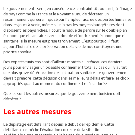
Le gouvernement sera, en conséquence contraint tôt ou tard, à l’image
de pays comme la France et le Royaume Uni, de décréter un
reconfinement qui sera imposé par l’ampleur accrue des pertes humaines
dans les jours à venir, même s’il n’a pas les moyens budgétaires dont
disposent les pays riches. Il court le risque de perdre sur le double plan
économique et sanitaire avec un double effondrement économique et
sanitaire, si la mesure est prise tardivement. C’est pourquoi il faut
aujourd’hui faire de la préservation de la vie de nos concitoyens une
priorité absolue.
Des experts tunisiens sont d’ailleurs montés au créneau ces derniers
jours pour envisager un possible confinement total au cas où il y aurait
une plus grave détérioration de la situation sanitaire. Le gouvernement
devrait prendre cette décision dans les meilleurs délais et faire les choix
appropriés quant au moment du confinement et à sa durée.
Quelles sont les autres mesures que le gouvernement tunisien doit
décréter ?
Les autres mesures
Le dépistage est défaillant depuis le début de l’épidémie. Cette
défaillance empêche l’évaluation correcte de la situation
épidémiologique et contribue à la baisse de la garde au sein de la